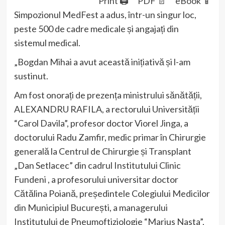
Print 🖨
PDF 📄
eBook 📱
Simpozionul MedFest a adus, într-un singur loc,
peste 500 de cadre medicale și angajați din
sistemul medical.
„Bogdan Mihai a avut această inițiativă și l-am
sustinut.
Am fost onorați de prezența ministrului sănătății,
ALEXANDRU RAFILA, a rectorului Universității
“Carol Davila”, profesor doctor Viorel Jinga, a
doctorului Radu Zamfir, medic primar în Chirurgie
generală la Centrul de Chirurgie și Transplant
„Dan Setlacec” din cadrul Institutului Clinic
Fundeni , a profesorului universitar doctor
Cătălina Poiană, președintele Colegiului Medicilor
din Municipiul București, a managerului
Institutului de Pneumoftiziologie “Marius Nasta”,