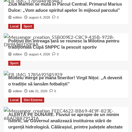
Ziua Marinei se mută în Parcul Central. Primarul Marius
Dulce: „Vom aduce spiritul apelor în mijlocul parcului”
edition
august 4, 2026
0
Local
Sport
Polițiști din întreaga țară se reunesc la Milotina pentru
tradiționala Cupă SNPPC la pescuit sportiv
edition
august 4, 2026
0
Sport
Modelu merge pe mâna tinerilor! Virgil Nițoi: „A devenit
o tradiție să lansăm fotbaliști”
edition
iulie 31, 2026
0
Local
Stiri Externe
ALERTĂ PE DUNĂRE. Fluviul se apropie de un minim
istoric, iar Guvernul analizează instituirea stării de
urgență hidrologică. Călărașiul, printre județele afectate