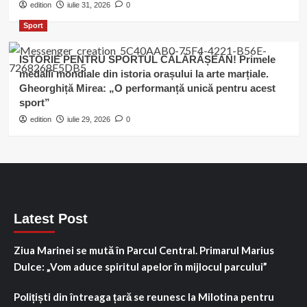
edition
iulie 31, 2026
0
Sport
ISTORIE PENTRU SPORTUL CĂLĂRĂȘEAN! Primele
medalii mondiale din istoria orașului la arte marțiale.
Gheorghiță Mirea: „O performanță unică pentru acest
sport”
edition
iulie 29, 2026
0
Latest Post
Ziua Marinei se mută în Parcul Central. Primarul Marius
Dulce: „Vom aduce spiritul apelor în mijlocul parcului”
Polițiști din întreaga țară se reunesc la Milotina pentru