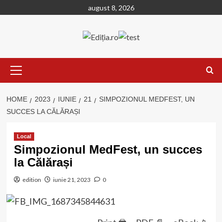
Skip
august 8, 2026
to
content
Primary
Menu
HOME
2023
IUNIE
21
SIMPOZIONUL MEDFEST, UN
SUCCES LA CĂLĂRAȘI
Local
Simpozionul MedFest, un succes
la Călărași
edition
iunie 21, 2023
0