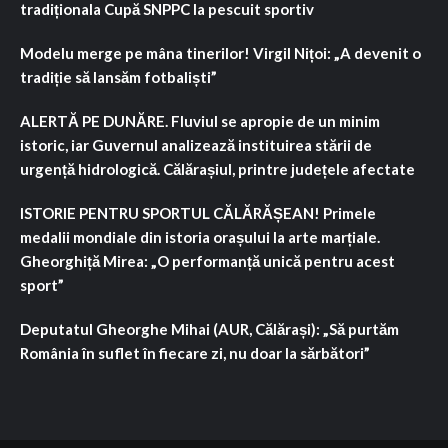
tradiționala Cupă SNPPC la pescuit sportiv
Modelu merge pe mâna tinerilor! Virgil Nițoi: „A devenit o
tradiție să lansăm fotbaliști”
ALERTĂ PE DUNĂRE. Fluviul se apropie de un minim
istoric, iar Guvernul analizează instituirea stării de
urgență hidrologică. Călărașiul, printre județele afectate
ISTORIE PENTRU SPORTUL CĂLĂRĂȘEAN! Primele
medalii mondiale din istoria orașului la arte marțiale.
Gheorghiță Mirea: „O performanță unică pentru acest
sport”
Deputatul Gheorghe Mihai (AUR, Călărași): „Să purtăm
România în suflet în fiecare zi, nu doar la sărbători”