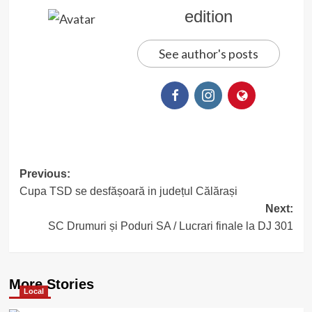
edition
See author's posts
Post
Previous:
Cupa TSD se desfășoară in județul Călărași
navigation
Next:
SC Drumuri și Poduri SA / Lucrari finale la DJ 301
More Stories
Local