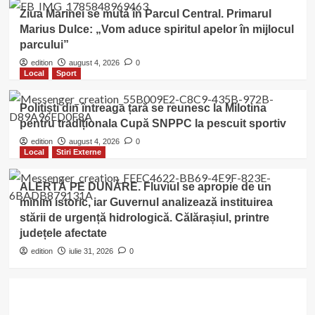
Ziua Marinei se mută în Parcul Central. Primarul
Marius Dulce: „Vom aduce spiritul apelor în mijlocul
parcului”
edition
august 4, 2026
0
Local
Sport
Polițiști din întreaga țară se reunesc la Milotina
pentru tradiționala Cupă SNPPC la pescuit sportiv
edition
august 4, 2026
0
Local
Stiri Externe
ALERTĂ PE DUNĂRE. Fluviul se apropie de un
minim istoric, iar Guvernul analizează instituirea
stării de urgență hidrologică. Călărașiul, printre
județele afectate
edition
iulie 31, 2026
0