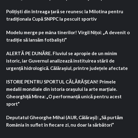
Polițiști din întreaga țară se reunesc la Milotina pentru
tradiționala Cupă SNPPC la pescuit sportiv
Modelu merge pe mâna tinerilor! Virgil Nițoi: „A devenit o
tradiție să lansăm fotbaliști”
ALERTĂ PE DUNĂRE. Fluviul se apropie de un minim
istoric, iar Guvernul analizează instituirea stării de
urgență hidrologică. Călărașiul, printre județele afectate
ISTORIE PENTRU SPORTUL CĂLĂRĂȘEAN! Primele
medalii mondiale din istoria orașului la arte marțiale.
Gheorghiță Mirea: „O performanță unică pentru acest
sport”
Deputatul Gheorghe Mihai (AUR, Călărași): „Să purtăm
România în suflet în fiecare zi, nu doar la sărbători”