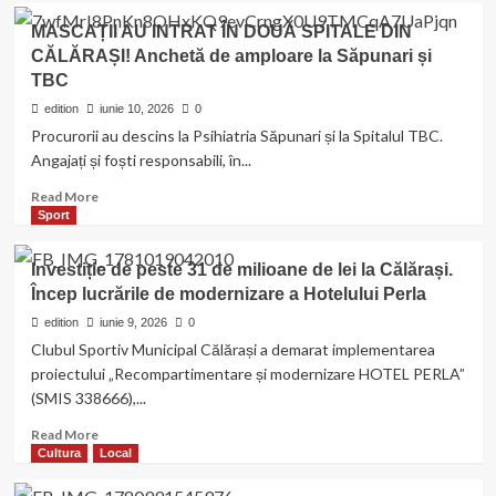
Călărășenii
MASCAȚII AU INTRAT ÎN DOUĂ SPITALE DIN
sunt
CĂLĂRAȘI! Anchetă de amploare la Săpunari și
invitați
TBC
să
celebreze
edition
iunie 10, 2026
0
Ziua
Procurorii au descins la Psihiatria Săpunari și la Spitalul TBC.
Dunării
Angajați și foști responsabili, în...
la
competiția
Read
Read More
„Descoperă
more
Sport
Rowmania”
about
MASCAȚII
Investiție de peste 31 de milioane de lei la Călărași.
AU
Încep lucrările de modernizare a Hotelului Perla
INTRAT
ÎN
edition
iunie 9, 2026
0
DOUĂ
Clubul Sportiv Municipal Călărași a demarat implementarea
SPITALE
proiectului „Recompartimentare și modernizare HOTEL PERLA”
DIN
(SMIS 338666),...
CĂLĂRAȘI!
Anchetă
Read
Read More
de
more
Cultura
Local
amploare
about
la
Investiție