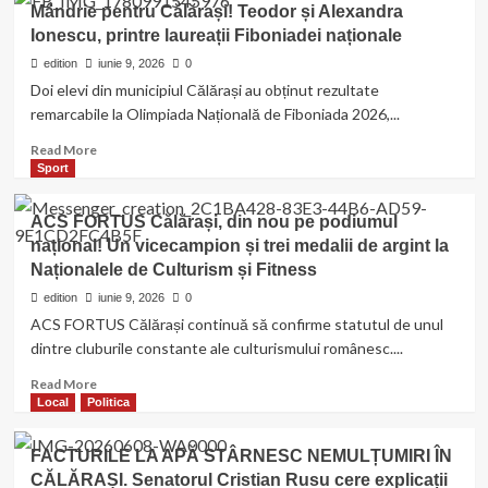
Mândrie pentru Călărași! Teodor și Alexandra
Săpunari
de
și
Ionescu, printre laureații Fiboniadei naționale
peste
TBC
31
edition
iunie 9, 2026
0
de
Doi elevi din municipiul Călărași au obținut rezultate
milioane
remarcabile la Olimpiada Națională de Fiboniada 2026,...
de
lei
Read
Read More
la
more
Sport
Călărași.
about
Încep
Mândrie
ACS FORTUS Călărași, din nou pe podiumul
lucrările
pentru
național! Un vicecampion și trei medalii de argint la
de
Călărași!
modernizare
Naționalele de Culturism și Fitness
Teodor
a
și
edition
iunie 9, 2026
0
Hotelului
Alexandra
ACS FORTUS Călărași continuă să confirme statutul de unul
Perla
Ionescu,
dintre cluburile constante ale culturismului românesc....
printre
laureații
Read
Read More
Fiboniadei
more
Local
Politica
naționale
about
ACS
FACTURILE LA APĂ STÂRNESC NEMULȚUMIRI ÎN
FORTUS
CĂLĂRAȘI. Senatorul Cristian Rusu cere explicații
Călărași,