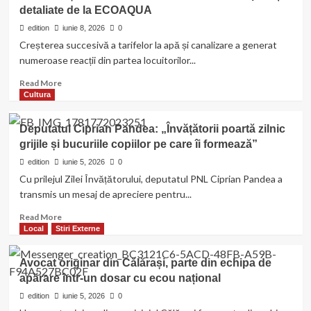
detaliate de la ECOAQUA
din
nou
edition
iunie 8, 2026
0
pe
Creșterea succesivă a tarifelor la apă și canalizare a generat
podiumul
numeroase reacții din partea locuitorilor...
național!
Un
Read
Read More
vicecampion
more
Cultura
și
about
trei
FACTURILE
Deputatul Ciprian Pandea: „Învățătorii poartă zilnic
medalii
LA
de
grijile și bucuriile copiilor pe care îi formează”
APĂ
argint
STÂRNESC
edition
iunie 5, 2026
0
la
NEMULȚUMIRI
Cu prilejul Zilei Învățătorului, deputatul PNL Ciprian Pandea a
Naționalele
ÎN
transmis un mesaj de apreciere pentru...
de
CĂLĂRAȘI.
Culturism
Senatorul
Read
Read More
și
Cristian
more
Local
Stiri Externe
Fitness
Rusu
about
cere
Deputatul
Avocat originar din Călărași, parte din echipa de
explicații
Ciprian
apărare într-un dosar cu ecou național
detaliate
Pandea:
de
„Învățătorii
edition
iunie 5, 2026
0
la
poartă