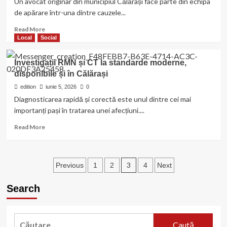
Un avocat originar din municipiul Călărași face parte din echipa
ECOAQUA
zilnic
de apărare într-una dintre cauzele...
grijile
și
Read
Read More
bucuriile
more
Local
Social
copiilor
about
pe
Avocat
Investigații RMN și CT la standarde moderne,
care
originar
disponibile și în Călărași
îi
din
formează”
Călărași,
edition
iunie 5, 2026
0
parte
Diagnosticarea rapidă și corectă este unul dintre cei mai
din
importanți pași în tratarea unei afecțiuni....
echipa
de
Read
Read More
apărare
more
într-
about
un
Investigații
Paginație
dosar
RMN
3
Previous
1
2
4
Next
cu
și
articole
ecou
CT
Search
național
la
standarde
moderne,
Caută
disponibile