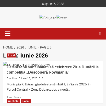
Skip
august 7, 2026
to
content
Primary
Menu
HOME
2026
IUNIE
PAGE 3
Lună:
iunie 2026
Local
Călărășenii sunt invitați să celebreze Ziua Dunării la
competiția „Descoperă Rowmania”
edition
iunie 10, 2026
0
Municipiul Călărași găzduiește sâmbătă, 27 iunie 2026, în
Parcul Central – Zona Debarcader, o nouă...
Read
Read More
more
Anchete
Local
about