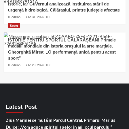
istoric, iar Guvernul analizează instituirea stării de
urgență hidrologică. Călărașiul, printre județele afectate
edition
iulie 31, 2026
0
Sport
ISTORIE PENTRU SPORTUL CĂLĂRĂȘEAN! Primele
medalii mondiale din istoria orașului la arte marțiale.
Gheorghiță Mirea: „O performanță unică pentru acest
sport”
edition
iulie 29, 2026
0
Latest Post
Ziua Marinei se mută în Parcul Central. Primarul Marius
Dulce: „Vom aduce spiritul apelor în mijlocul parcului”