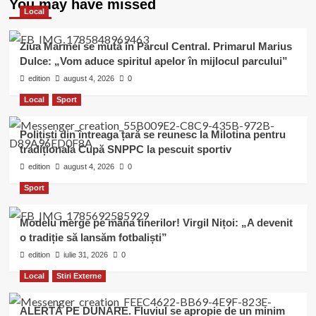
You may have missed
Local
Ziua Marinei se mută în Parcul Central. Primarul Marius
Dulce: „Vom aduce spiritul apelor în mijlocul parcului”
edition
august 4, 2026
0
Local
Sport
Polițiști din întreaga țară se reunesc la Milotina pentru
tradiționala Cupă SNPPC la pescuit sportiv
edition
august 4, 2026
0
Sport
Modelu merge pe mâna tinerilor! Virgil Nițoi: „A devenit
o tradiție să lansăm fotbaliști”
edition
iulie 31, 2026
0
Local
Stiri Externe
ALERTĂ PE DUNĂRE. Fluviul se apropie de un minim