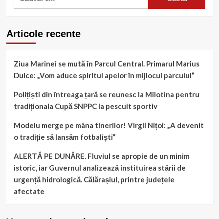
după:
și
în
Călărași
Articole recente
Ziua Marinei se mută în Parcul Central. Primarul Marius
Dulce: „Vom aduce spiritul apelor în mijlocul parcului”
Polițiști din întreaga țară se reunesc la Milotina pentru
tradiționala Cupă SNPPC la pescuit sportiv
Modelu merge pe mâna tinerilor! Virgil Nițoi: „A devenit
o tradiție să lansăm fotbaliști”
ALERTĂ PE DUNĂRE. Fluviul se apropie de un minim
istoric, iar Guvernul analizează instituirea stării de
urgență hidrologică. Călărașiul, printre județele
afectate