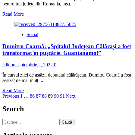
pentru trei judete din Romania, insa...
Read
Read More
more
about
Vremea
Social
rea
loveste
Dumitru Coarnă: „Spitalul Județean Călărași a fost
România
transformat în pușcărie. Guantanamo!”
edition
septembrie 2, 2022
0
În cursul zilei de astăzi, deputatul călărășean, Dumitru Coarnă a fost
sesizat de mai mulți...
Read
Read More
Paginație
more
Previous
1
…
86
87
88
89
90
91
Next
about
articole
Dumitru
Search
Coarnă:
„Spitalul
Caută
Județean
după:
Călărași
a