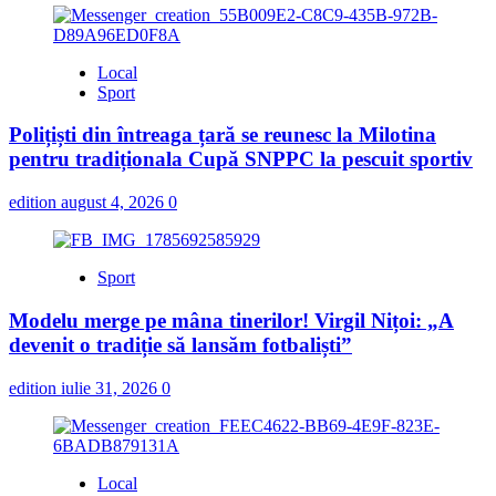
Local
Sport
Polițiști din întreaga țară se reunesc la Milotina
pentru tradiționala Cupă SNPPC la pescuit sportiv
edition
august 4, 2026
0
Sport
Modelu merge pe mâna tinerilor! Virgil Nițoi: „A
devenit o tradiție să lansăm fotbaliști”
edition
iulie 31, 2026
0
Local