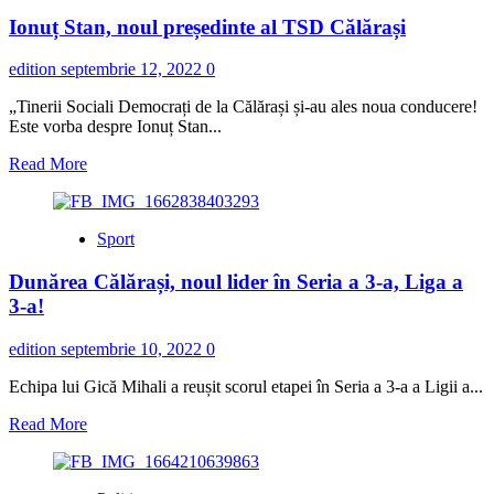
Ionuț Stan, noul președinte al TSD Călărași
edition
septembrie 12, 2022
0
„Tinerii Sociali Democrați de la Călărași și-au ales noua conducere!
Este vorba despre Ionuț Stan...
Read
Read More
more
about
Ionuț
Sport
Stan,
noul
Dunărea Călărași, noul lider în Seria a 3-a, Liga a
președinte
al
3-a!
TSD
Călărași
edition
septembrie 10, 2022
0
Echipa lui Gică Mihali a reușit scorul etapei în Seria a 3-a a Ligii a...
Read
Read More
more
about
Dunărea