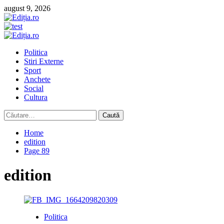
Skip
august 9, 2026
to
content
Primary
Menu
Politica
Stiri Externe
Sport
Anchete
Social
Cultura
Caută
după:
Home
edition
Page 89
edition
Politica