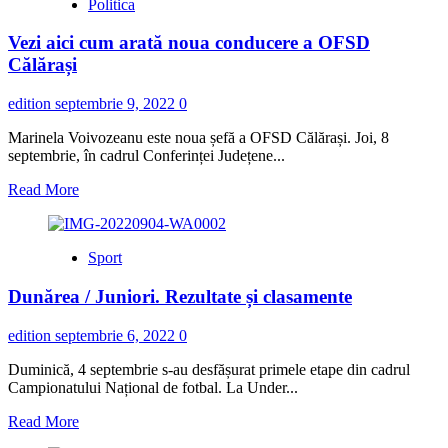
Politica
Călărași,
noul
Vezi aici cum arată noua conducere a OFSD
lider
în
Călărași
Seria
a
edition
septembrie 9, 2022
0
3-
a,
Marinela Voivozeanu este noua șefă a OFSD Călărași. Joi, 8
Liga
septembrie, în cadrul Conferinței Județene...
a
3-
Read
Read More
a!
more
about
Vezi
Sport
aici
cum
Dunărea / Juniori. Rezultate și clasamente
arată
noua
conducere
edition
septembrie 6, 2022
0
a
OFSD
Duminică, 4 septembrie s-au desfășurat primele etape din cadrul
Călărași
Campionatului Național de fotbal. La Under...
Read
Read More
more