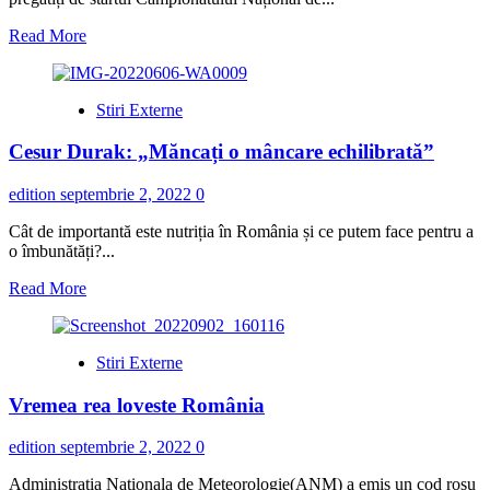
Read
Read More
more
about
Under
Stiri Externe
19
/
Cesur Durak: „Măncați o mâncare echilibrată”
Onofrei:
„Sunt
sigur
edition
septembrie 2, 2022
0
că
vom
Cât de importantă este nutriția în România și ce putem face pentru a
avea
o îmbunătăți?...
rezultate”
Read
Read More
more
about
Cesur
Stiri Externe
Durak:
„Măncați
Vremea rea loveste România
o
mâncare
echilibrată”
edition
septembrie 2, 2022
0
Administratia Nationala de Meteorologie(ANM) a emis un cod rosu