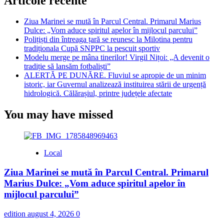
Articole recente
fost
transformat
Ziua Marinei se mută în Parcul Central. Primarul Marius
în
Dulce: „Vom aduce spiritul apelor în mijlocul parcului”
pușcărie.
Polițiști din întreaga țară se reunesc la Milotina pentru
Guantanamo!”
tradiționala Cupă SNPPC la pescuit sportiv
Modelu merge pe mâna tinerilor! Virgil Nițoi: „A devenit o
tradiție să lansăm fotbaliști”
ALERTĂ PE DUNĂRE. Fluviul se apropie de un minim
istoric, iar Guvernul analizează instituirea stării de urgență
hidrologică. Călărașiul, printre județele afectate
You may have missed
Local
Ziua Marinei se mută în Parcul Central. Primarul
Marius Dulce: „Vom aduce spiritul apelor în
mijlocul parcului”
edition
august 4, 2026
0