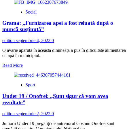
about
Dunărea
Social
/
Juniori.
Grama: „Furnizarea apei a fost reluată după o
Rezultate
și
muncă susținută”
clasamente
edition
septembrie 4, 2022
0
O avarie apărută în această dimineață a pus în dificultate alimentarea
cu apă în municipiul...
Read
Read More
more
about
Grama:
Sport
„Furnizarea
apei
Under 19 / Onofrei: „Sunt sigur că vom avea
a
fost
rezultate”
reluată
după
edition
septembrie 2, 2022
0
o
muncă
Juniorii Under 19 pregătiți de antrenorul Cosmin Onofrei sunt
susținută”
pregătiți de startul Campionatului Național de...