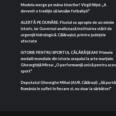
Modelu merge pe mâna tinerilor! Virgil Nițoi: „A
devenit o tradiție să lansăm fotbaliști”
ALERTĂ PE DUNĂRE. Fluviul se apropie de un minim
istoric, iar Guvernul analizează instituirea stării de
urgență hidrologică. Călărașiul, printre județele
afectate
ISTORIE PENTRU SPORTUL CĂLĂRĂȘEAN! Primele
medalii mondiale din istoria orașului la arte marțiale.
Gheorghiță Mirea: „O performanță unică pentru aces
sport”
Deputatul Gheorghe Mihai (AUR, Călărași): „Să purt
România în suflet în fiecare zi, nu doar la sărbători”