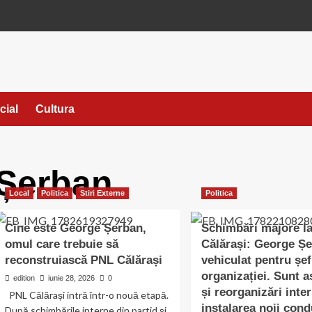
cial
Cultura
Șerban
Local
Politica
Stiri Externe
Politica
Cine este George Șerban,
Schimbări majore l
omul care trebuie să
Călărași: George Șe
reconstruiască PNL Călărași
vehiculat pentru șef
organizației. Sunt a
edition
iunie 28, 2026
0
și reorganizări inte
PNL Călărași intră într-o nouă etapă.
instalarea noii cond
După schimbările interne din partid și