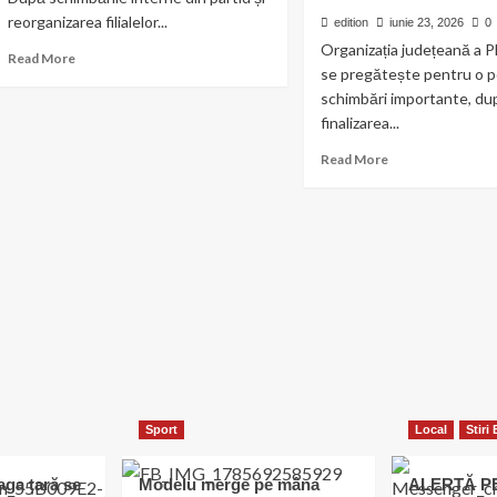
reorganizarea filialelor...
edition
iunie 23, 2026
0
Organizația județeană a P
Read
Read More
se pregătește pentru o p
more
about
schimbări importante, du
Cine
finalizarea...
este
Read
Read More
George
more
Șerban,
about
omul
Schimbări
care
majore
trebuie
la
să
PNL
reconstruiască
Călărași:
PNL
George
Călărași
Șerban,
vehiculat
pentru
șefia
organizației.
Sport
Local
Stiri
Sunt
așteptate
eaga țară se
Modelu merge pe mâna
ALERTĂ P
și