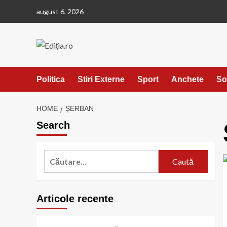
Skip
august 6, 2026
to
content
Politica
Stiri Externe
Sport
Anchete
So
HOME
ȘERBAN
Search
Caută
după:
Articole recente