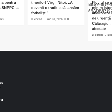
ina pentru
tinerilor! Virgil Nițoi: „A
Fluviul se 
reorganizări
pă SNPPC la
devenit o tradiție să lansăm
minim istor
interne
fotbaliști”
analizează i
după
de urgență 
instalarea
2026
0
edition
iulie 31, 2026
0
noii
Călărașiul, 
conduceri
afectate
edition
iuli
us
”
ru