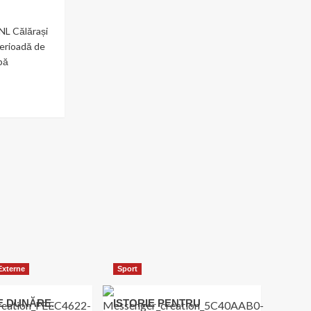
NL Călărași
erioadă de
pă
 Externe
Sport
E DUNĂRE.
ISTORIE PENTRU