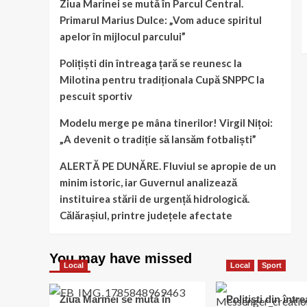
Ziua Marinei se mută în Parcul Central.
Primarul Marius Dulce: „Vom aduce spiritul
apelor în mijlocul parcului”
Polițiști din întreaga țară se reunesc la
Milotina pentru tradiționala Cupă SNPPC la
pescuit sportiv
Modelu merge pe mâna tinerilor! Virgil Nițoi:
„A devenit o tradiție să lansăm fotbaliști”
ALERTĂ PE DUNĂRE. Fluviul se apropie de un
minim istoric, iar Guvernul analizează
instituirea stării de urgență hidrologică.
Călărașiul, printre județele afectate
You may have missed
Local
Local
Sport
Ziua Marinei se mută în
Polițiști din într