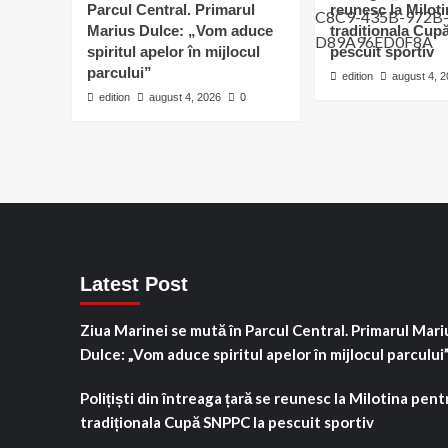
Parcul Central. Primarul
reunesc la Milot
Marius Dulce: „Vom aduce
tradiționala Cu
spiritul apelor în mijlocul
pescuit sportiv
parcului”
edition
august 4, 
edition
august 4, 2026
0
Latest Post
Ziua Marinei se mută în Parcul Central. Primarul Mari
Dulce: „Vom aduce spiritul apelor în mijlocul parcului
Polițiști din întreaga țară se reunesc la Milotina pent
tradiționala Cupă SNPPC la pescuit sportiv