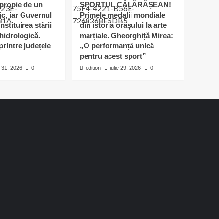
apropie de un
SPORTUL CĂLĂRĂȘEAN!
ic, iar Guvernul
Primele medalii mondiale
nstituirea stării
din istoria orașului la arte
hidrologică.
marțiale. Gheorghiță Mirea:
printre județele
„O performanță unică
pentru acest sport”
e 31, 2026
0
edition
iulie 29, 2026
0