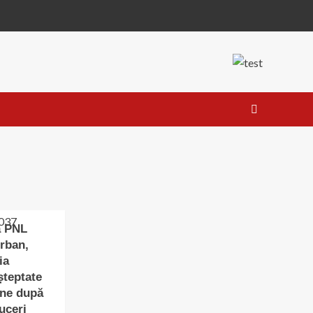
a PNL
rban,
ia
șteptate
rne după
uceri