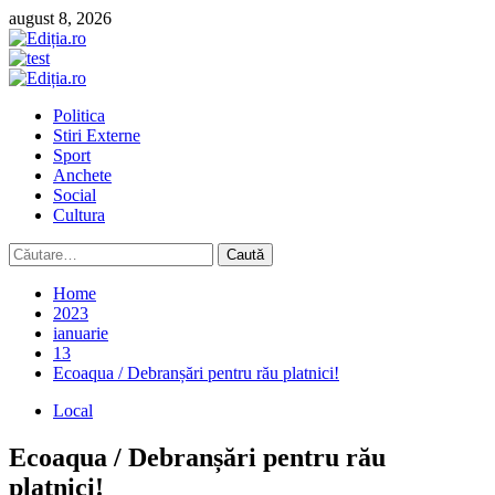
Skip
august 8, 2026
to
content
Primary
Menu
Politica
Stiri Externe
Sport
Anchete
Social
Cultura
Caută
după:
Home
2023
ianuarie
13
Ecoaqua / Debranșări pentru rău platnici!
Local
Ecoaqua / Debranșări pentru rău
platnici!