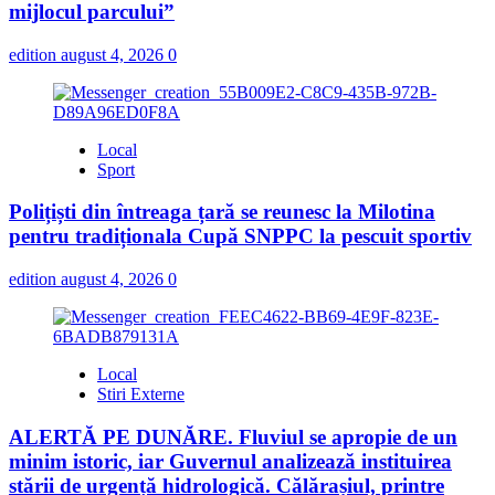
mijlocul parcului”
edition
august 4, 2026
0
Local
Sport
Polițiști din întreaga țară se reunesc la Milotina
pentru tradiționala Cupă SNPPC la pescuit sportiv
edition
august 4, 2026
0
Local
Stiri Externe
ALERTĂ PE DUNĂRE. Fluviul se apropie de un
minim istoric, iar Guvernul analizează instituirea
stării de urgență hidrologică. Călărașiul, printre