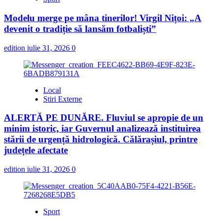
Modelu merge pe mâna tinerilor! Virgil Nițoi: „A
devenit o tradiție să lansăm fotbaliști”
edition
iulie 31, 2026
0
Local
Stiri Externe
ALERTĂ PE DUNĂRE. Fluviul se apropie de un
minim istoric, iar Guvernul analizează instituirea
stării de urgență hidrologică. Călărașiul, printre
județele afectate
edition
iulie 31, 2026
0
Sport