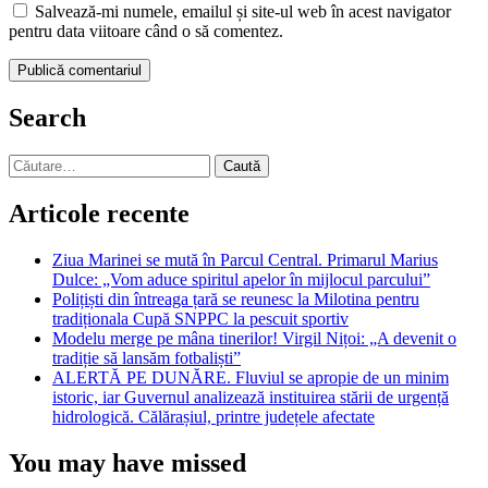
Salvează-mi numele, emailul și site-ul web în acest navigator
pentru data viitoare când o să comentez.
Search
Caută
după:
Articole recente
Ziua Marinei se mută în Parcul Central. Primarul Marius
Dulce: „Vom aduce spiritul apelor în mijlocul parcului”
Polițiști din întreaga țară se reunesc la Milotina pentru
tradiționala Cupă SNPPC la pescuit sportiv
Modelu merge pe mâna tinerilor! Virgil Nițoi: „A devenit o
tradiție să lansăm fotbaliști”
ALERTĂ PE DUNĂRE. Fluviul se apropie de un minim
istoric, iar Guvernul analizează instituirea stării de urgență
hidrologică. Călărașiul, printre județele afectate
You may have missed