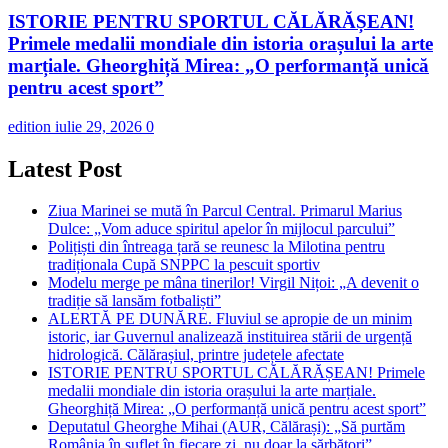
ISTORIE PENTRU SPORTUL CĂLĂRĂȘEAN!
Primele medalii mondiale din istoria orașului la arte
marțiale. Gheorghiță Mirea: „O performanță unică
pentru acest sport”
edition
iulie 29, 2026
0
Latest Post
Ziua Marinei se mută în Parcul Central. Primarul Marius
Dulce: „Vom aduce spiritul apelor în mijlocul parcului”
Polițiști din întreaga țară se reunesc la Milotina pentru
tradiționala Cupă SNPPC la pescuit sportiv
Modelu merge pe mâna tinerilor! Virgil Nițoi: „A devenit o
tradiție să lansăm fotbaliști”
ALERTĂ PE DUNĂRE. Fluviul se apropie de un minim
istoric, iar Guvernul analizează instituirea stării de urgență
hidrologică. Călărașiul, printre județele afectate
ISTORIE PENTRU SPORTUL CĂLĂRĂȘEAN! Primele
medalii mondiale din istoria orașului la arte marțiale.
Gheorghiță Mirea: „O performanță unică pentru acest sport”
Deputatul Gheorghe Mihai (AUR, Călărași): „Să purtăm
România în suflet în fiecare zi, nu doar la sărbători”