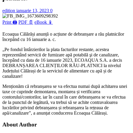
edition
ianuarie 13, 2023
0
Print 🖨
PDF 📄
eBook 📱
Ecoaqua Călărăși anunță o acțiune de debranșare a rău platnicilor
începând cu 16 ianuarie a. c.
„Pe fondul întârzierilor la plata facturilor restante, acestea
reprezentând servicii de furnizare apă potabilă şi de canalizare,
începând cu data de 16 ianuarie 2023, ECOAQUA S.A. a decis
DEBRANȘAREA CLIENȚILOR RĂU-PLATNICI la nivelul
Județului Călărași de la serviciul de alimentare cu apă și de
canalizare!
Menționăm că rebranșarea se va efectua numai după achitarea unei
taxe ce cuprinde demontarea, montarea și verificarea
contorului/contorilor, iar în cazul în care debranșarea se va efectua
de la punctul de legătură, va trebui să se achite contravaloarea
lucrărilor privind debranșarea și rebranșarea la rețeaua de
apă/canalizare”, a anunțat conducerea Ecoaqua Călărași.
About Author