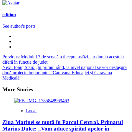
edition
See author's posts
Post
Previous:
Modulul 3 de școală a început astăzi, iar durata acestuia
diferă în funcție de județ
navigation
Next:
Ionuț Stan: „În primul rând, la nivel național se vor desfășura
două proiecte importante: “Caravana Educației și Caravana
Medicală”
More Stories
Local
Ziua Marinei se mută în Parcul Central. Primarul
Marius Dulce: „Vom aduce spiritul apelor în