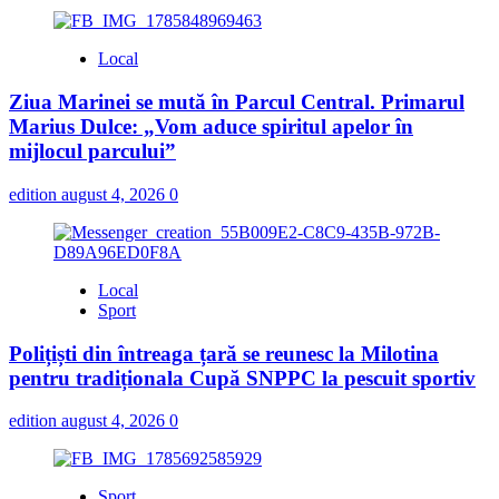
Local
Ziua Marinei se mută în Parcul Central. Primarul
Marius Dulce: „Vom aduce spiritul apelor în
mijlocul parcului”
edition
august 4, 2026
0
Local
Sport
Polițiști din întreaga țară se reunesc la Milotina
pentru tradiționala Cupă SNPPC la pescuit sportiv
edition
august 4, 2026
0
Sport