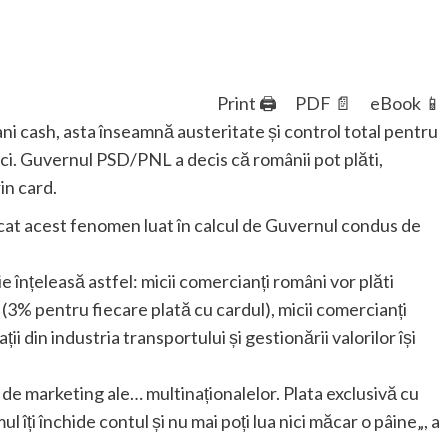
Print 🖨
PDF 📄
eBook 📱
ni cash, asta înseamnă austeritate și control total pentru
ci. Guvernul PSD/PNL a decis că românii pot plăti,
in card.
at acest fenomen luat în calcul de Guvernul condus de
e înțeleasă astfel: micii comercianți români vor plăti
 pentru fiecare plată cu cardul), micii comercianți
ii din industria transportului și gestionării valorilor își
 de marketing ale… multinaționalelor. Plata exclusivă cu
 îți închide contul și nu mai poți lua nici măcar o pâine„, a