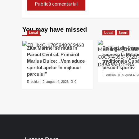
You may have missed
Local
Local
Sport
Ziua Marinei se mută în
Polițiști din într
Parcul Central. Primarul
reunesc la Milot
Marius Dulce: „Vom aduce
tradiționala Cu
spiritul apelor în mijlocul
pescuit sportiv
parcului”
edition
august 4, 
edition
august 4, 2026
0