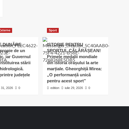
 Externe
Sport
E DUNĂRE.
ISTORIE PENTRU
apropie de un
SPORTUL CĂLĂRĂȘEAN!
ic, iar Guvernul
Primele medalii mondiale
nstituirea stării
din istoria orașului la arte
hidrologică.
marțiale. Gheorghiță Mirea:
printre județele
„O performanță unică
pentru acest sport”
e 31, 2026
0
edition
iulie 29, 2026
0