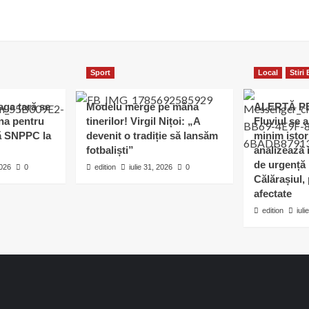
Sport
Local
Stiri
eaga țară se
Modelu merge pe mâna
ALERTĂ P
ina pentru
tinerilor! Virgil Nițoi: „A
Fluviul se 
pă SNPPC la
devenit o tradiție să lansăm
minim istor
fotbaliști”
analizează i
de urgență 
2026
0
edition
iulie 31, 2026
0
Călărașiul, 
afectate
edition
iuli