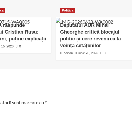
ica
Politica
 răspunde
Deputatul AUR Mihai
ui Cristian Rusu:
Gheorghe critică blocajul
ni, puține explicații
politic și cere revenirea la
voința cetățenilor
ie 15, 2026
0
edition
iunie 28, 2026
0
atorii sunt marcate cu
*