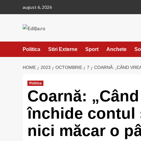
Skip
august 6, 2026
to
content
Politica
Stiri Externe
Sport
Anchete
So
HOME
2023
OCTOMBRIE
7
COARNĂ: „CÂND VREA 
Politica
Coarnă: „Când 
închide contul 
nici măcar o p