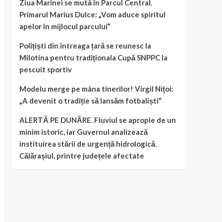
Ziua Marinei se mută în Parcul Central.
Primarul Marius Dulce: „Vom aduce spiritul
apelor în mijlocul parcului”
Polițiști din întreaga țară se reunesc la
Milotina pentru tradiționala Cupă SNPPC la
pescuit sportiv
Modelu merge pe mâna tinerilor! Virgil Nițoi:
„A devenit o tradiție să lansăm fotbaliști”
ALERTĂ PE DUNĂRE. Fluviul se apropie de un
minim istoric, iar Guvernul analizează
instituirea stării de urgență hidrologică.
Călărașiul, printre județele afectate