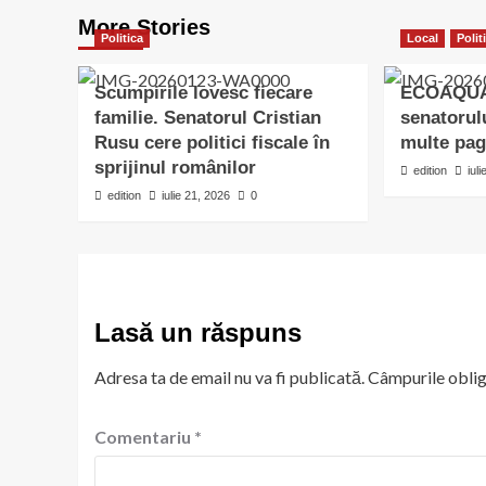
More Stories
Politica
Local
Polit
Scumpirile lovesc fiecare
ECOAQUA
familie. Senatorul Cristian
senatorul
Rusu cere politici fiscale în
multe pagi
sprijinul românilor
edition
iul
edition
iulie 21, 2026
0
Lasă un răspuns
Adresa ta de email nu va fi publicată.
Câmpurile oblig
Comentariu
*