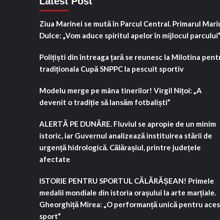
Latest Post
Ziua Marinei se mută în Parcul Central. Primarul Mari
Dulce: „Vom aduce spiritul apelor în mijlocul parcului
Polițiști din întreaga țară se reunesc la Milotina pent
tradiționala Cupă SNPPC la pescuit sportiv
Modelu merge pe mâna tinerilor! Virgil Nițoi: „A
devenit o tradiție să lansăm fotbaliști”
ALERTĂ PE DUNĂRE. Fluviul se apropie de un minim
istoric, iar Guvernul analizează instituirea stării de
urgență hidrologică. Călărașiul, printre județele
afectate
ISTORIE PENTRU SPORTUL CĂLĂRĂȘEAN! Primele
medalii mondiale din istoria orașului la arte marțiale.
Gheorghiță Mirea: „O performanță unică pentru aces
sport”