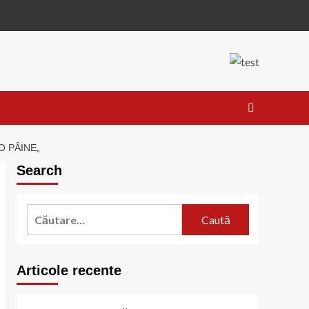
O PÂINE„
Search
Caută
după:
Articole recente