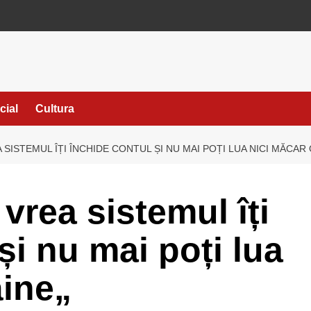
cial
Cultura
SISTEMUL ÎȚI ÎNCHIDE CONTUL ȘI NU MAI POȚI LUA NICI MĂCAR 
vrea sistemul îți
și nu mai poți lua
âine„