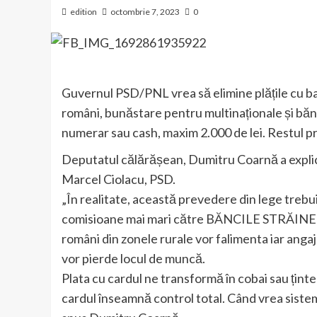
edition
octombrie 7, 2023
0
Guvernul PSD/PNL vrea să elimine plățile cu ba
români, bunăstare pentru multinaționale și băn
numerar sau cash, maxim 2.000 de lei. Restul pr
Deputatul călărășean, Dumitru Coarnă a explic
Marcel Ciolacu, PSD.
„În realitate, această prevedere din lege trebui
comisioane mai mari către BĂNCILE STRĂINE (3%
români din zonele rurale vor falimenta iar angajaț
vor pierde locul de muncă.
Plata cu cardul ne transformă în cobai sau ținte
cardul înseamnă control total. Când vrea sistemul