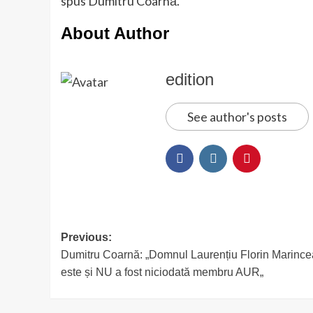
spus Dumitru Coarnă.
About Author
edition
See author's posts
Post
Previous:
Dumitru Coarnă: „Domnul Laurențiu Florin Marinc
navigation
este și NU a fost niciodată membru AUR„