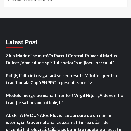
Latest Post
Ziua Marinei se mută în Parcul Central. Primarul Marius
Dulce: „Vom aduce spiritul apelor în mijlocul parcului”
Polițiști din întreaga țară se reunesc la Milotina pentru
tradiționala Cupă SNPPC la pescuit sportiv
Modelu merge pe mâna tinerilor! Virgil Nițoi: „A devenit o
tradiție să lansăm fotbaliști”
ALERTĂ PE DUNĂRE. Fluviul se apropie de un minim
istoric, iar Guvernul analizează instituirea stării de
urgență hidrologică. Călărașiul, printre județele afectate