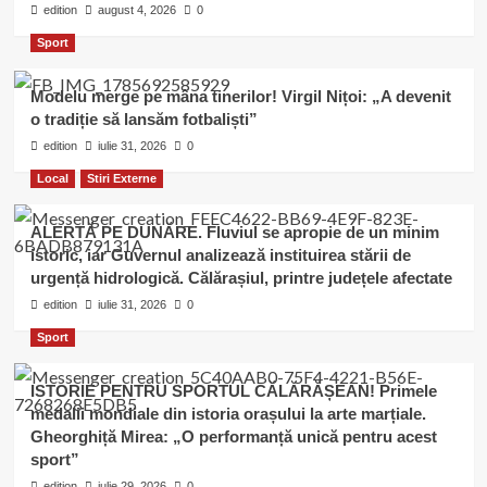
edition
august 4, 2026
0
Sport
Modelu merge pe mâna tinerilor! Virgil Nițoi: „A devenit
o tradiție să lansăm fotbaliști”
edition
iulie 31, 2026
0
Local
Stiri Externe
ALERTĂ PE DUNĂRE. Fluviul se apropie de un minim
istoric, iar Guvernul analizează instituirea stării de
urgență hidrologică. Călărașiul, printre județele afectate
edition
iulie 31, 2026
0
Sport
ISTORIE PENTRU SPORTUL CĂLĂRĂȘEAN! Primele
medalii mondiale din istoria orașului la arte marțiale.
Gheorghiță Mirea: „O performanță unică pentru acest
sport”
edition
iulie 29, 2026
0