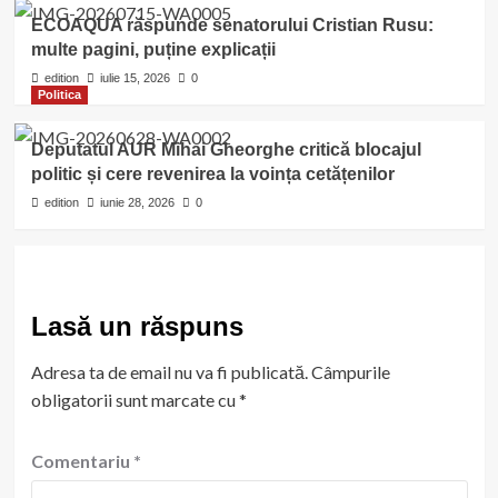
ECOAQUA răspunde senatorului Cristian Rusu:
multe pagini, puține explicații
edition
iulie 15, 2026
0
Politica
Deputatul AUR Mihai Gheorghe critică blocajul
politic și cere revenirea la voința cetățenilor
edition
iunie 28, 2026
0
Lasă un răspuns
Adresa ta de email nu va fi publicată.
Câmpurile
obligatorii sunt marcate cu
*
Comentariu
*