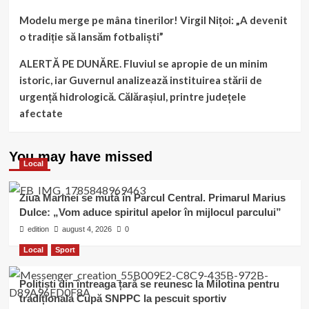
Modelu merge pe mâna tinerilor! Virgil Nițoi: „A devenit
o tradiție să lansăm fotbaliști”
ALERTĂ PE DUNĂRE. Fluviul se apropie de un minim
istoric, iar Guvernul analizează instituirea stării de
urgență hidrologică. Călărașiul, printre județele
afectate
You may have missed
Local
Ziua Marinei se mută în Parcul Central. Primarul Marius
Dulce: „Vom aduce spiritul apelor în mijlocul parcului”
edition
august 4, 2026
0
Local
Sport
Polițiști din întreaga țară se reunesc la Milotina pentru
tradiționala Cupă SNPPC la pescuit sportiv