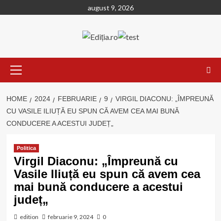
Skip
august 9, 2026
to
content
Primary
Menu
HOME
2024
FEBRUARIE
9
VIRGIL DIACONU: „ÎMPREUNĂ
CU VASILE ILIUȚĂ EU SPUN CĂ AVEM CEA MAI BUNĂ
CONDUCERE A ACESTUI JUDEȚ„
Politica
Virgil Diaconu: „Împreună cu
Vasile Iliuță eu spun că avem cea
mai bună conducere a acestui
județ„
edition
februarie 9, 2024
0