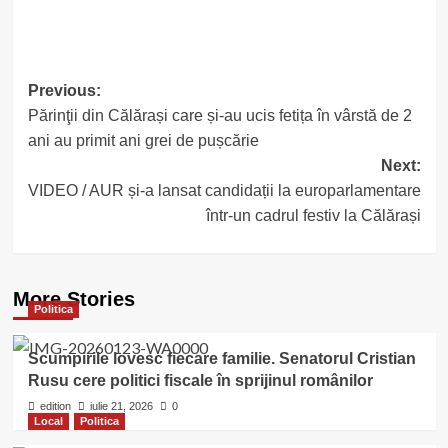
Post
Previous:
Părinţii din Călărași care și-au ucis fetița în vârstă de 2
navigation
ani au primit ani grei de pușcărie
Next:
VIDEO / AUR și-a lansat candidații la europarlamentare
într-un cadrul festiv la Călărași
More Stories
Politica
Scumpirile lovesc fiecare familie. Senatorul Cristian
Rusu cere politici fiscale în sprijinul românilor
edition
iulie 21, 2026
0
Local
Politica