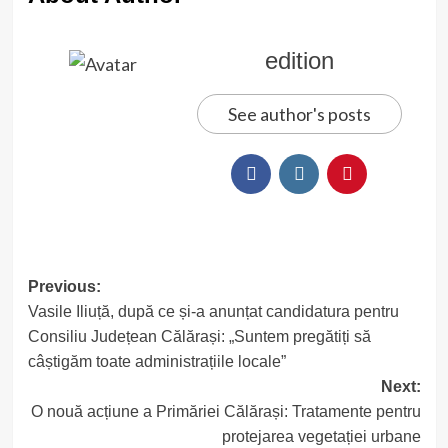
edition
See author's posts
Post
Previous:
Vasile Iliuță, după ce și-a anunțat candidatura pentru
navigation
Consiliu Județean Călărași: „Suntem pregătiți să
câștigăm toate administrațiile locale”
Next:
O nouă acțiune a Primăriei Călărași: Tratamente pentru
protejarea vegetației urbane