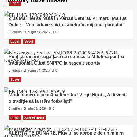
Local
Ziua Marinei se mută în Parcul Central. Primarul Marius
Dulce: „Vom aduce spiritul apelor în mijlocul parcului”
edition
august 4, 2026
0
Local
Sport
Polițiști din întreaga țară se reunesc la Milotina pentru
tradiționala Cupă SNPPC la pescuit sportiv
edition
august 4, 2026
0
Sport
Modelu merge pe mâna tinerilor! Virgil Nițoi: „A devenit
o tradiție să lansăm fotbaliști”
edition
iulie 31, 2026
0
Local
Stiri Externe
ALERTĂ PE DUNĂRE. Fluviul se apropie de un minim