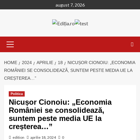
Skip
august 7, 2026
to
content
Primary
Menu
HOME
2024
APRILIE
18
NICUȘOR CIONOIU: „ECONOMIA
ROMÂNIEI SE CONSOLIDEAZĂ, SUNTEM PESTE MEDIA UE LA
CREȘTEREA…”
Politica
Nicușor Cionoiu: „Economia
României se consolidează,
suntem peste media UE la
creșterea…”
edition
aprilie 18, 2024
0