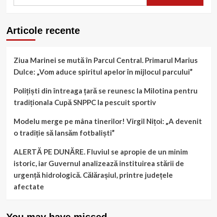
după:
Articole recente
Ziua Marinei se mută în Parcul Central. Primarul Marius
Dulce: „Vom aduce spiritul apelor în mijlocul parcului”
Polițiști din întreaga țară se reunesc la Milotina pentru
tradiționala Cupă SNPPC la pescuit sportiv
Modelu merge pe mâna tinerilor! Virgil Nițoi: „A devenit
o tradiție să lansăm fotbaliști”
ALERTĂ PE DUNĂRE. Fluviul se apropie de un minim
istoric, iar Guvernul analizează instituirea stării de
urgență hidrologică. Călărașiul, printre județele
afectate
You may have missed