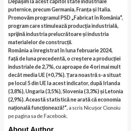
Depășim la acest capitol state industriale
puternice, precum Germania, Franța și Italia.
Promovăm programul PSD „Fabricat în România”,
program care stimulează producția industrială,
sprijină industria prelucrătoare și industria
materialelor de construcții.
România a înregistrat în luna februarie 2024,
față de luna precedentă, o creștere a producției
industriale de 2,7%, cu aproape de 4 ori mai mult
decât media UE (+0,7%). Țara noastră s-a situat
pe locul 5 din UE la acest indicator, după Irlanda
(3,8%), Ungaria (3,5%), Slovenia (3,3%) și Letonia
(2,9%). Această statistică ne arată că economia
națională funcționează!”
, a scris Nicușor Cionoiu
pe pagina sa de Facebook.
About Author