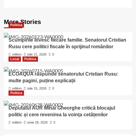
More Stories
Politica
Scumpirile lovesc fiecare familie. Senatorul Cristian
Rusu cere politici fiscale în sprijinul românilor
edition
iulie 21, 2026
0
Local
Politica
ECOAQUA răspunde senatorului Cristian Rusu:
multe pagini, puține explicații
edition
iulie 15, 2026
0
Politica
Deputatul AUR Mihai Gheorghe critică blocajul
politic și cere revenirea la voința cetățenilor
edition
iunie 28, 2026
0