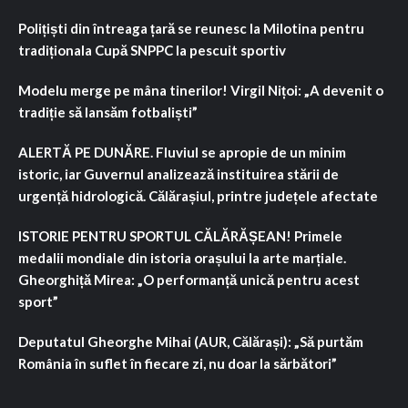
Polițiști din întreaga țară se reunesc la Milotina pentru
tradiționala Cupă SNPPC la pescuit sportiv
Modelu merge pe mâna tinerilor! Virgil Nițoi: „A devenit o
tradiție să lansăm fotbaliști”
ALERTĂ PE DUNĂRE. Fluviul se apropie de un minim
istoric, iar Guvernul analizează instituirea stării de
urgență hidrologică. Călărașiul, printre județele afectate
ISTORIE PENTRU SPORTUL CĂLĂRĂȘEAN! Primele
medalii mondiale din istoria orașului la arte marțiale.
Gheorghiță Mirea: „O performanță unică pentru acest
sport”
Deputatul Gheorghe Mihai (AUR, Călărași): „Să purtăm
România în suflet în fiecare zi, nu doar la sărbători”