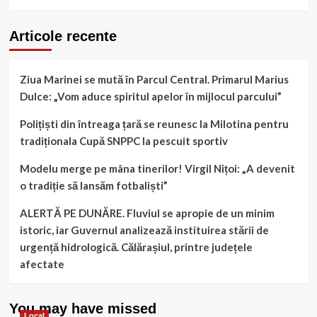
Articole recente
Ziua Marinei se mută în Parcul Central. Primarul Marius
Dulce: „Vom aduce spiritul apelor în mijlocul parcului”
Polițiști din întreaga țară se reunesc la Milotina pentru
tradiționala Cupă SNPPC la pescuit sportiv
Modelu merge pe mâna tinerilor! Virgil Nițoi: „A devenit
o tradiție să lansăm fotbaliști”
ALERTĂ PE DUNĂRE. Fluviul se apropie de un minim
istoric, iar Guvernul analizează instituirea stării de
urgență hidrologică. Călărașiul, printre județele
afectate
You may have missed
Local