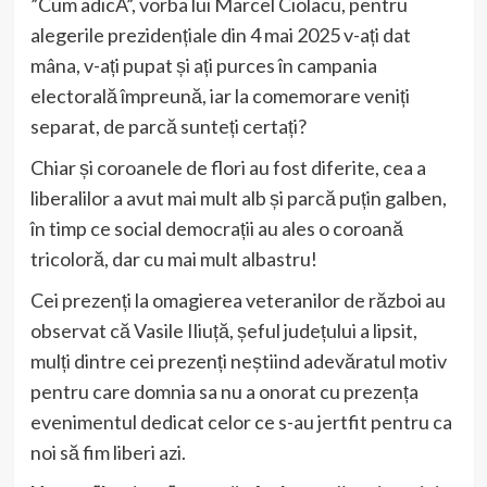
”Cum adicA”, vorba lui Marcel Ciolacu, pentru
alegerile prezidențiale din 4 mai 2025 v-ați dat
mâna, v-ați pupat și ați purces în campania
electorală împreună, iar la comemorare veniți
separat, de parcă sunteți certați?
Chiar și coroanele de flori au fost diferite, cea a
liberalilor a avut mai mult alb și parcă puțin galben,
în timp ce social democrații au ales o coroană
tricoloră, dar cu mai mult albastru!
Cei prezenți la omagierea veteranilor de război au
observat că Vasile Iliuță, șeful județului a lipsit,
mulți dintre cei prezenți neștiind adevăratul motiv
pentru care domnia sa nu a onorat cu prezența
evenimentul dedicat celor ce s-au jertfit pentru ca
noi să fim liberi azi.