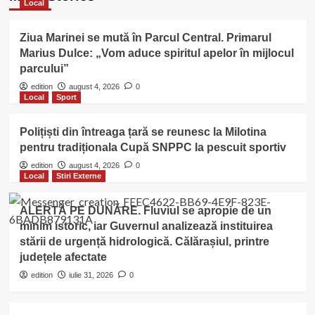
Local
Ziua Marinei se mută în Parcul Central. Primarul
Marius Dulce: „Vom aduce spiritul apelor în mijlocul
parcului”
edition
august 4, 2026
0
Local
Sport
Polițiști din întreaga țară se reunesc la Milotina
pentru tradiționala Cupă SNPPC la pescuit sportiv
edition
august 4, 2026
0
Local
Stiri Externe
ALERTĂ PE DUNĂRE. Fluviul se apropie de un
minim istoric, iar Guvernul analizează instituirea
stării de urgență hidrologică. Călărașiul, printre
județele afectate
edition
iulie 31, 2026
0