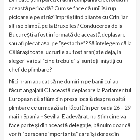
această perioadă? Cum se face că unii își rup
picioarele pe străzi împrăștiind pliante cu Crin, iar
alții se plimbă pe la Bruxelles? Conducerea de la
București a fost informată de această deplasare
sau ați plecat așa, pe ”șestache”? Să înțelegem că la
Călărași toate lucrurile au fost aranjate deja, la
alegeri va ieși ”cine trebuie” și sunteți liniștiți cu
chef de plimbare?
Nici n-am apucat să ne dumirim pe banii cui au
făcut angajații CJ această deplasare la Parlamentul
European că aflăm din presa locală despre o altă
plimbare ce urmează a fi făcută în perioada 26 – 29
mai în Spania – Sevilla. E adevărat, nu știm cine va
face parte și din această delegație, bănuim doar că
vor fi ”persoane importante” care își doresc în