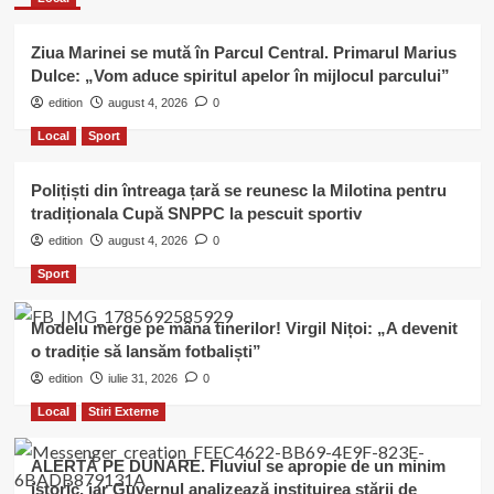
Ziua Marinei se mută în Parcul Central. Primarul Marius
Dulce: „Vom aduce spiritul apelor în mijlocul parcului”
edition
august 4, 2026
0
Local
Sport
Polițiști din întreaga țară se reunesc la Milotina pentru
tradiționala Cupă SNPPC la pescuit sportiv
edition
august 4, 2026
0
Sport
Modelu merge pe mâna tinerilor! Virgil Nițoi: „A devenit
o tradiție să lansăm fotbaliști”
edition
iulie 31, 2026
0
Local
Stiri Externe
ALERTĂ PE DUNĂRE. Fluviul se apropie de un minim
istoric, iar Guvernul analizează instituirea stării de