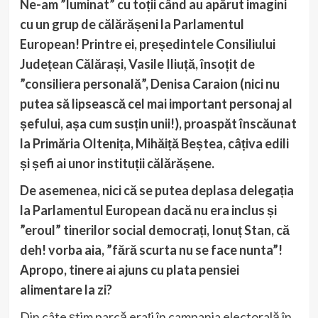
Ne-am ”luminat” cu toții când au apărut imagini
cu un grup de călărășeni la Parlamentul
European! Printre ei, președintele Consiliului
Județean Călărași, Vasile Iliuță, însoțit de
”consiliera personală”, Denisa Caraion (nici nu
putea să lipsească cel mai important personaj al
șefului, așa cum susțin unii!), proaspăt înscăunat
la Primăria Oltenița, Mihăiță Beștea, câțiva edili
și șefi ai unor instituții călărășene.
De asemenea, nici că se putea deplasa delegația
la Parlamentul European dacă nu era inclus și
”eroul” tinerilor social democrați, Ionuț Stan, că
deh! vorba aia, ”fără scurta nu se face nunta”!
Apropo, tinere ai ajuns cu plata pensiei
alimentare la zi?
Din câte știm parcă erați în campania electorală în