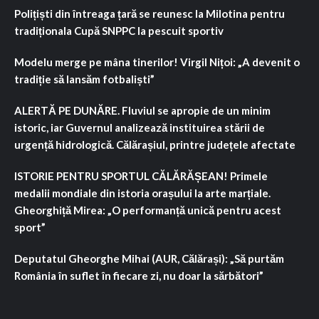
Polițiști din întreaga țară se reunesc la Milotina pentru
tradiționala Cupă SNPPC la pescuit sportiv
Modelu merge pe mâna tinerilor! Virgil Nițoi: „A devenit o
tradiție să lansăm fotbaliști”
ALERTĂ PE DUNĂRE. Fluviul se apropie de un minim
istoric, iar Guvernul analizează instituirea stării de
urgență hidrologică. Călărașiul, printre județele afectate
ISTORIE PENTRU SPORTUL CĂLĂRĂȘEAN! Primele
medalii mondiale din istoria orașului la arte marțiale.
Gheorghiță Mirea: „O performanță unică pentru acest
sport”
Deputatul Gheorghe Mihai (AUR, Călărași): „Să purtăm
România în suflet în fiecare zi, nu doar la sărbători”