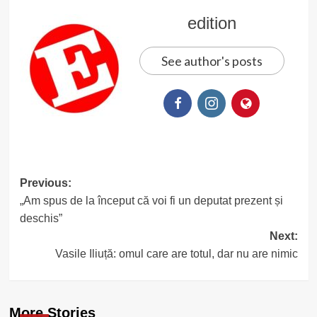
edition
See author's posts
Post
Previous:
„Am spus de la început că voi fi un deputat prezent și
navigation
deschis”
Next:
Vasile Iliuță: omul care are totul, dar nu are nimic
More Stories