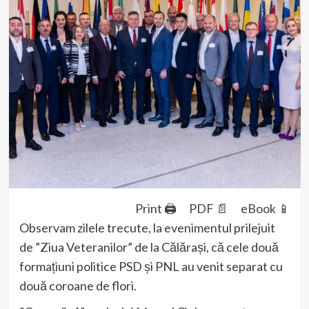
Print 🖨
PDF 📄
eBook 📱
Observam zilele trecute, la evenimentul prilejuit
de ”Ziua Veteranilor” de la Călărași, că cele două
formațiuni politice PSD și PNL au venit separat cu
două coroane de flori.