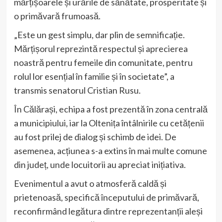
mărțișoarele și urările de sănătate, prosperitate și
o primăvară frumoasă.
„Este un gest simplu, dar plin de semnificație.
Mărțișorul reprezintă respectul și aprecierea
noastră pentru femeile din comunitate, pentru
rolul lor esențial în familie și în societate”, a
transmis senatorul Cristian Rusu.
În Călărași, echipa a fost prezentă în zona centrală
a municipiului, iar la Oltenița întâlnirile cu cetățenii
au fost prilej de dialog și schimb de idei. De
asemenea, acțiunea s-a extins în mai multe comune
din județ, unde locuitorii au apreciat inițiativa.
Evenimentul a avut o atmosferă caldă și
prietenoasă, specifică începutului de primăvară,
reconfirmând legătura dintre reprezentanții aleși