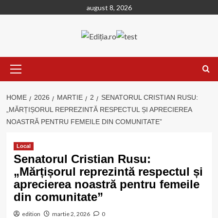
Skip
august 8, 2026
to
content
Primary
Menu
HOME
2026
MARTIE
2
SENATORUL CRISTIAN RUSU:
„MĂRȚIȘORUL REPREZINTĂ RESPECTUL ȘI APRECIEREA
NOASTRĂ PENTRU FEMEILE DIN COMUNITATE”
Local
Senatorul Cristian Rusu:
„Mărțișorul reprezintă respectul și
aprecierea noastră pentru femeile
din comunitate”
edition
martie 2, 2026
0