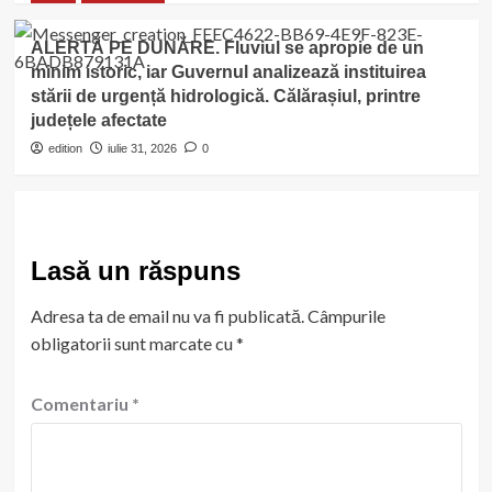
ALERTĂ PE DUNĂRE. Fluviul se apropie de un
minim istoric, iar Guvernul analizează instituirea
stării de urgență hidrologică. Călărașiul, printre
județele afectate
edition
iulie 31, 2026
0
Lasă un răspuns
Adresa ta de email nu va fi publicată.
Câmpurile
obligatorii sunt marcate cu
*
Comentariu
*