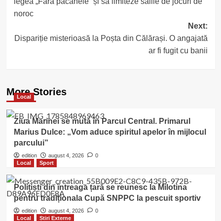
legea „Fără păcănele” și să limiteze sălile de jocuri de
noroc
Next:
Dispariție misterioasă la Poșta din Călărași. O angajată
ar fi fugit cu banii
More Stories
Local
Ziua Marinei se mută în Parcul Central. Primarul
Marius Dulce: „Vom aduce spiritul apelor în mijlocul
parcului”
edition
august 4, 2026
0
Local
Sport
Polițiști din întreaga țară se reunesc la Milotina
pentru tradiționala Cupă SNPPC la pescuit sportiv
edition
august 4, 2026
0
Local
Stiri Externe