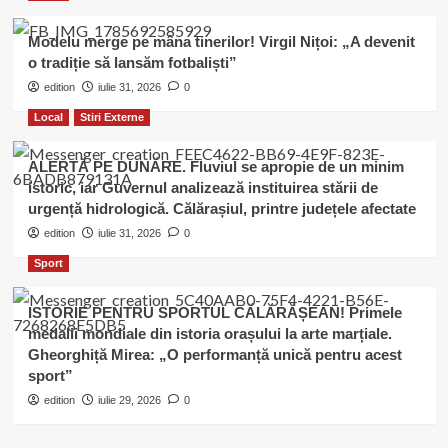
Modelu merge pe mâna tinerilor! Virgil Nițoi: „A devenit
o tradiție să lansăm fotbaliști”
edition
iulie 31, 2026
0
Local
Stiri Externe
ALERTĂ PE DUNĂRE. Fluviul se apropie de un minim
istoric, iar Guvernul analizează instituirea stării de
urgență hidrologică. Călărașiul, printre județele afectate
edition
iulie 31, 2026
0
Sport
ISTORIE PENTRU SPORTUL CĂLĂRĂȘEAN! Primele
medalii mondiale din istoria orașului la arte marțiale.
Gheorghiță Mirea: „O performanță unică pentru acest
sport”
edition
iulie 29, 2026
0