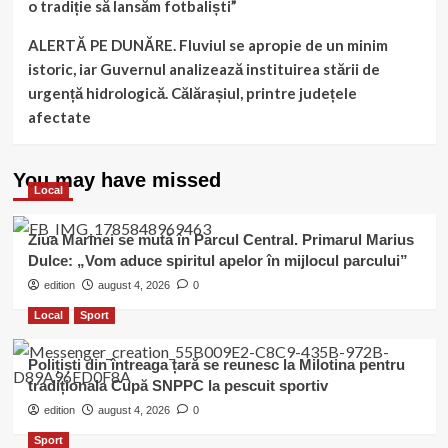
o tradiție să lansăm fotbaliști”
ALERTĂ PE DUNĂRE. Fluviul se apropie de un minim
istoric, iar Guvernul analizează instituirea stării de
urgență hidrologică. Călărașiul, printre județele
afectate
You may have missed
Local
Ziua Marinei se mută în Parcul Central. Primarul Marius
Dulce: „Vom aduce spiritul apelor în mijlocul parcului”
edition
august 4, 2026
0
Local
Sport
Polițiști din întreaga țară se reunesc la Milotina pentru
tradiționala Cupă SNPPC la pescuit sportiv
edition
august 4, 2026
0
Sport