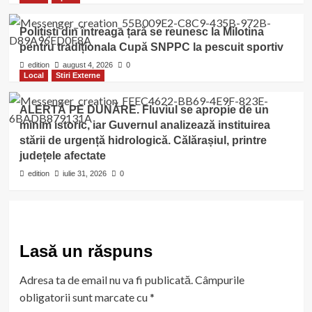
Polițiști din întreaga țară se reunesc la Milotina
pentru tradiționala Cupă SNPPC la pescuit sportiv
edition
august 4, 2026
0
Local
Stiri Externe
ALERTĂ PE DUNĂRE. Fluviul se apropie de un
minim istoric, iar Guvernul analizează instituirea
stării de urgență hidrologică. Călărașiul, printre
județele afectate
edition
iulie 31, 2026
0
Lasă un răspuns
Adresa ta de email nu va fi publicată.
Câmpurile
obligatorii sunt marcate cu
*