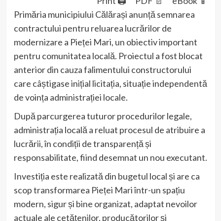
Print 🖨
PDF 📄
eBook 📱
Primăria municipiului Călărași anunță semnarea
contractului pentru reluarea lucrărilor de
modernizare a Pieței Mari, un obiectiv important
pentru comunitatea locală. Proiectul a fost blocat
anterior din cauza falimentului constructorului
care câștigase inițial licitația, situație independentă
de voința administrației locale.
După parcurgerea tuturor procedurilor legale,
administrația locală a reluat procesul de atribuire a
lucrării, în condiții de transparență și
responsabilitate, fiind desemnat un nou executant.
Investiția este realizată din bugetul local și are ca
scop transformarea Pieței Mari într-un spațiu
modern, sigur și bine organizat, adaptat nevoilor
actuale ale cetățenilor, producătorilor și