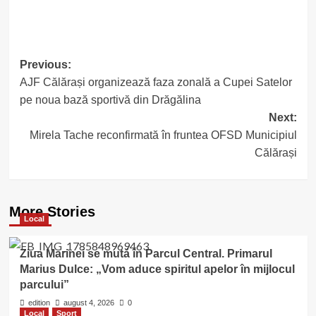
Post
Previous:
AJF Călărași organizează faza zonală a Cupei Satelor
navigation
pe noua bază sportivă din Drăgălina
Next:
Mirela Tache reconfirmată în fruntea OFSD Municipiul
Călărași
More Stories
Local
Ziua Marinei se mută în Parcul Central. Primarul
Marius Dulce: „Vom aduce spiritul apelor în mijlocul
parcului”
edition
august 4, 2026
0
Local
Sport