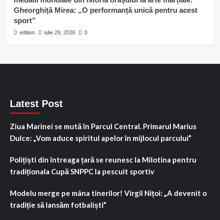
Gheorghiță Mirea: „O performanță unică pentru acest
sport”
edition
iulie 29, 2026
0
Latest Post
Ziua Marinei se mută în Parcul Central. Primarul Marius
Dulce: „Vom aduce spiritul apelor în mijlocul parcului”
Polițiști din întreaga țară se reunesc la Milotina pentru
tradiționala Cupă SNPPC la pescuit sportiv
Modelu merge pe mâna tinerilor! Virgil Nițoi: „A devenit o
tradiție să lansăm fotbaliști”