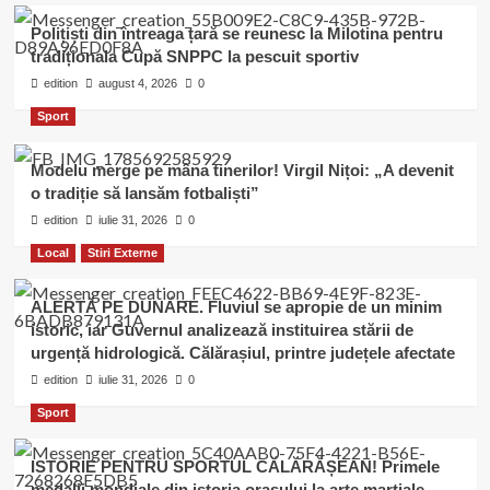
Polițiști din întreaga țară se reunesc la Milotina pentru
tradiționala Cupă SNPPC la pescuit sportiv
edition
august 4, 2026
0
Sport
Modelu merge pe mâna tinerilor! Virgil Nițoi: „A devenit
o tradiție să lansăm fotbaliști”
edition
iulie 31, 2026
0
Local
Stiri Externe
ALERTĂ PE DUNĂRE. Fluviul se apropie de un minim
istoric, iar Guvernul analizează instituirea stării de
urgență hidrologică. Călărașiul, printre județele afectate
edition
iulie 31, 2026
0
Sport
ISTORIE PENTRU SPORTUL CĂLĂRĂȘEAN! Primele
medalii mondiale din istoria orașului la arte marțiale.