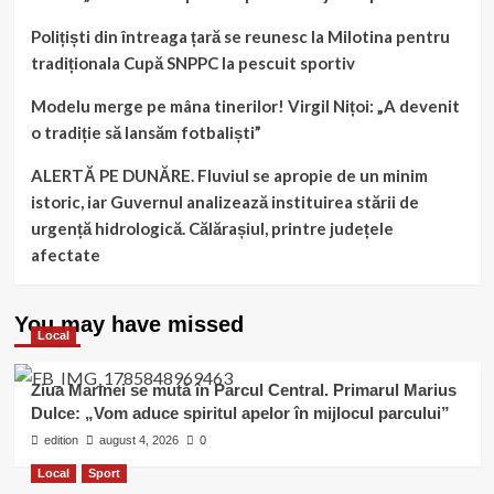
Polițiști din întreaga țară se reunesc la Milotina pentru
tradiționala Cupă SNPPC la pescuit sportiv
Modelu merge pe mâna tinerilor! Virgil Nițoi: „A devenit
o tradiție să lansăm fotbaliști”
ALERTĂ PE DUNĂRE. Fluviul se apropie de un minim
istoric, iar Guvernul analizează instituirea stării de
urgență hidrologică. Călărașiul, printre județele
afectate
You may have missed
Local
Ziua Marinei se mută în Parcul Central. Primarul Marius
Dulce: „Vom aduce spiritul apelor în mijlocul parcului”
edition
august 4, 2026
0
Local
Sport