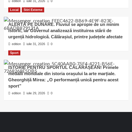
edition
iulie 31, 2026
0
Local
Stiri Externe
ALERTĂ PE DUNĂRE. Fluviul se apropie de un minim
istoric, iar Guvernul analizează instituirea stării de
urgență hidrologică. Călărașiul, printre județele afectate
edition
iulie 31, 2026
0
Sport
ISTORIE PENTRU SPORTUL CĂLĂRĂȘEAN! Primele
medalii mondiale din istoria orașului la arte marțiale.
Gheorghiță Mirea: „O performanță unică pentru acest
sport”
edition
iulie 29, 2026
0