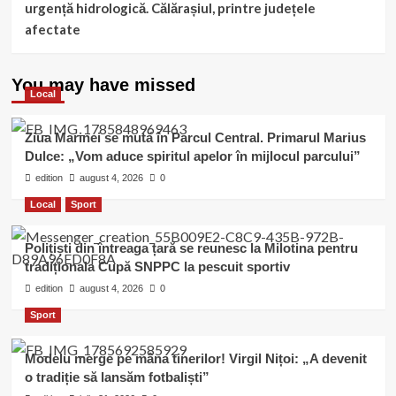
urgență hidrologică. Călărașiul, printre județele
afectate
You may have missed
Local
Ziua Marinei se mută în Parcul Central. Primarul Marius
Dulce: „Vom aduce spiritul apelor în mijlocul parcului”
edition
august 4, 2026
0
Local
Sport
Polițiști din întreaga țară se reunesc la Milotina pentru
tradiționala Cupă SNPPC la pescuit sportiv
edition
august 4, 2026
0
Sport
Modelu merge pe mâna tinerilor! Virgil Nițoi: „A devenit
o tradiție să lansăm fotbaliști”