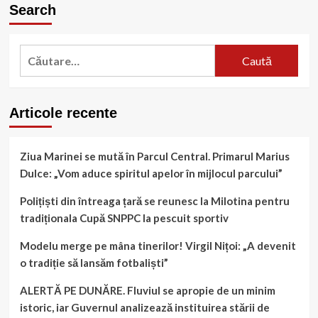
Search
Aniel
Nedelcu,
mesaj
Caută
de
unitate
după:
după
congresul
PNL:
Articole recente
„Este
important
să
Ziua Marinei se mută în Parcul Central. Primarul Marius
rămânem
Dulce: „Vom aduce spiritul apelor în mijlocul parcului”
uniți”
Polițiști din întreaga țară se reunesc la Milotina pentru
tradiționala Cupă SNPPC la pescuit sportiv
Modelu merge pe mâna tinerilor! Virgil Nițoi: „A devenit
o tradiție să lansăm fotbaliști”
ALERTĂ PE DUNĂRE. Fluviul se apropie de un minim
istoric, iar Guvernul analizează instituirea stării de