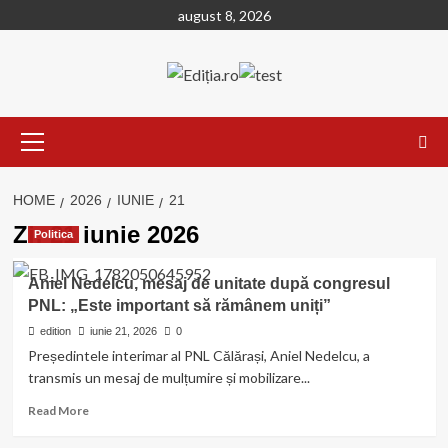
Skip
august 8, 2026
to
content
Primary
Menu
HOME
2026
IUNIE
21
Zi:
21 iunie 2026
Politica
Aniel Nedelcu, mesaj de unitate după congresul
PNL: „Este important să rămânem uniți”
edition
iunie 21, 2026
0
Președintele interimar al PNL Călărași, Aniel Nedelcu, a
transmis un mesaj de mulțumire și mobilizare...
Read
Read More
more
about