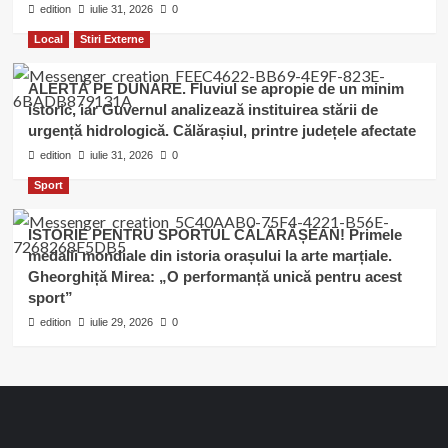
edition
iulie 31, 2026
0
Local
Stiri Externe
ALERTĂ PE DUNĂRE. Fluviul se apropie de un minim
istoric, iar Guvernul analizează instituirea stării de
urgență hidrologică. Călărașiul, printre județele afectate
edition
iulie 31, 2026
0
Sport
ISTORIE PENTRU SPORTUL CĂLĂRĂȘEAN! Primele
medalii mondiale din istoria orașului la arte marțiale.
Gheorghiță Mirea: „O performanță unică pentru acest
sport”
edition
iulie 29, 2026
0