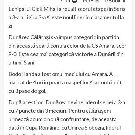
Print 🖨
PDF 📄
eBook 📱
Echipa lui Gică Mihali a reușit scorul etapei în Seria
a 3-a a Ligii a 3-a și este noul lider în clasamentul la
zi!
Dunărea Călărași s-a impus categoric în partida
din această seară contra celor de la CS Amara, scor
9-0. Este cea mai categorică victorie a Dunării din
ultimii 5 ani.
Bodo Kanda a fost omul meciului cu Amara. A
marcat de 4 ori în poarta oaspeților și a contribuit
cu 3 pase de gol.
După acest joc, Dunărea devine liderul seriei a 3-a
cu 7 puncte din 3 meciuri. Pentru călărășeni
urmează acum o nouă confruntare, de aceasta
dată în Cupa României cu Unirea Slobozia, liderul