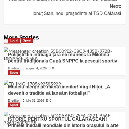
navigation
Next:
Ionuț Stan, noul președinte al TSD Călărași
More Stories
Local
Sport
Polițiști din întreaga țară se reunesc la Milotina
pentru tradiționala Cupă SNPPC la pescuit sportiv
edition
august 4, 2026
0
Sport
Modelu merge pe mâna tinerilor! Virgil Nițoi: „A
devenit o tradiție să lansăm fotbaliști”
edition
iulie 31, 2026
0
Sport
ISTORIE PENTRU SPORTUL CĂLĂRĂȘEAN!
Primele medalii mondiale din istoria orașului la arte