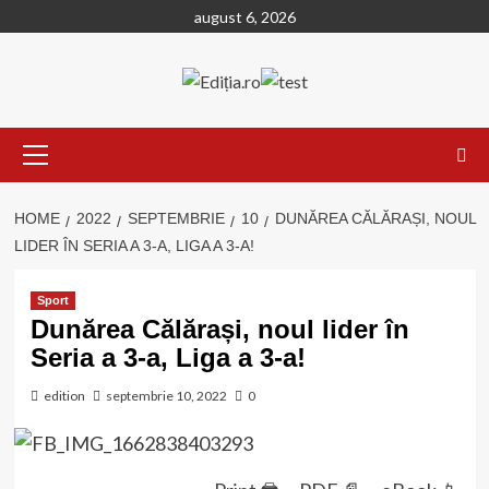
Skip
august 6, 2026
to
content
Primary
Menu
HOME
2022
SEPTEMBRIE
10
DUNĂREA CĂLĂRAȘI, NOUL
LIDER ÎN SERIA A 3-A, LIGA A 3-A!
Sport
Dunărea Călărași, noul lider în
Seria a 3-a, Liga a 3-a!
edition
septembrie 10, 2022
0