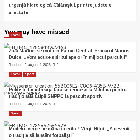
urgență hidrologică. Călărașiul, printre județele
afectate
You may have missed
Local
Ziua Marinei se mută în Parcul Central. Primarul Marius
Dulce: „Vom aduce spiritul apelor în mijlocul parcului”
edition
august 4, 2026
0
Local
Sport
Polițiști din întreaga țară se reunesc la Milotina pentru
tradiționala Cupă SNPPC la pescuit sportiv
edition
august 4, 2026
0
Sport
Modelu merge pe mâna tinerilor! Virgil Nițoi: „A devenit
o tradiție să lansăm fotbaliști”