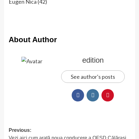
Eugen Nica (42)
About Author
edition
See author's posts
Post
Previous:
Vezi aici cum arată noua conducere a OFSD Călărași