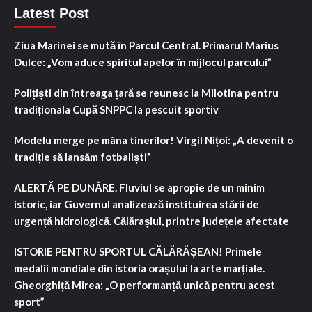
Latest Post
Ziua Marinei se mută în Parcul Central. Primarul Marius
Dulce: „Vom aduce spiritul apelor în mijlocul parcului”
Polițiști din întreaga țară se reunesc la Milotina pentru
tradiționala Cupă SNPPC la pescuit sportiv
Modelu merge pe mâna tinerilor! Virgil Nițoi: „A devenit o
tradiție să lansăm fotbaliști”
ALERTĂ PE DUNĂRE. Fluviul se apropie de un minim
istoric, iar Guvernul analizează instituirea stării de
urgență hidrologică. Călărașiul, printre județele afectate
ISTORIE PENTRU SPORTUL CĂLĂRĂȘEAN! Primele
medalii mondiale din istoria orașului la arte marțiale.
Gheorghiță Mirea: „O performanță unică pentru acest
sport”