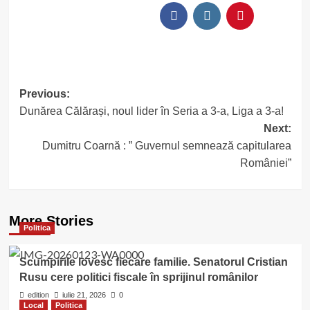
Post
Previous:
Dunărea Călărași, noul lider în Seria a 3-a, Liga a 3-a!
navigation
Next:
Dumitru Coarnă : ” Guvernul semnează capitularea
României”
More Stories
Politica
Scumpirile lovesc fiecare familie. Senatorul Cristian
Rusu cere politici fiscale în sprijinul românilor
edition
iulie 21, 2026
0
Local
Politica