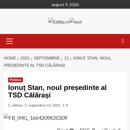
Skip
august 9, 2026
to
content
Primary
Menu
HOME
2022
SEPTEMBRIE
12
IONUȚ STAN, NOUL
PREȘEDINTE AL TSD CĂLĂRAȘI
Politica
Ionuț Stan, noul președinte al
TSD Călărași
edition
septembrie 12, 2022
0