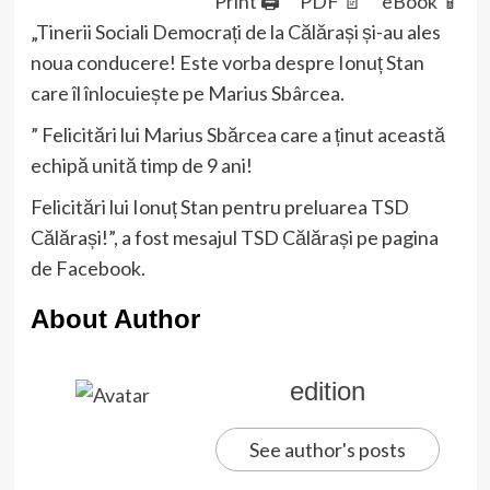
Print 🖨
PDF 📄
eBook 📱
„Tinerii Sociali Democrați de la Călărași și-au ales
noua conducere! Este vorba despre Ionuț Stan
care îl înlocuiește pe Marius Sbârcea.
” Felicitări lui Marius Sbărcea care a ținut această
echipă unită timp de 9 ani!
Felicitări lui Ionuț Stan pentru preluarea TSD
Călărași!”, a fost mesajul TSD Călărași pe pagina
de Facebook.
About Author
edition
See author's posts