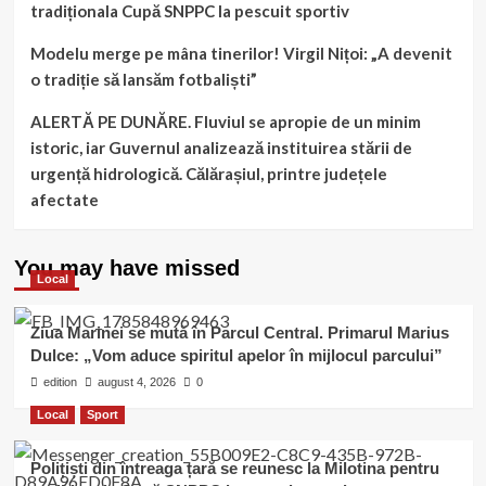
tradiționala Cupă SNPPC la pescuit sportiv
Modelu merge pe mâna tinerilor! Virgil Nițoi: „A devenit
o tradiție să lansăm fotbaliști”
ALERTĂ PE DUNĂRE. Fluviul se apropie de un minim
istoric, iar Guvernul analizează instituirea stării de
urgență hidrologică. Călărașiul, printre județele
afectate
You may have missed
Local
Ziua Marinei se mută în Parcul Central. Primarul Marius
Dulce: „Vom aduce spiritul apelor în mijlocul parcului”
edition
august 4, 2026
0
Local
Sport
Polițiști din întreaga țară se reunesc la Milotina pentru