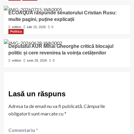
ECOAQUA răspunde senatorului Cristian Rusu:
multe pagini, puține explicații
edition
iulie 15, 2026
0
Politica
Deputatul AUR Mihai Gheorghe critică blocajul
politic și cere revenirea la voința cetățenilor
edition
iunie 28, 2026
0
Lasă un răspuns
Adresa ta de email nu va fi publicată.
Câmpurile
obligatorii sunt marcate cu
*
Comentariu
*