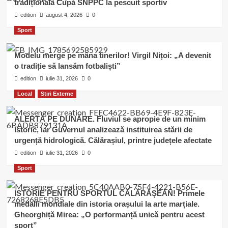
tradiționala Cupă SNPPC la pescuit sportiv
edition
august 4, 2026
0
Sport
Modelu merge pe mâna tinerilor! Virgil Nițoi: „A devenit
o tradiție să lansăm fotbaliști”
edition
iulie 31, 2026
0
Local
Stiri Externe
ALERTĂ PE DUNĂRE. Fluviul se apropie de un minim
istoric, iar Guvernul analizează instituirea stării de
urgență hidrologică. Călărașiul, printre județele afectate
edition
iulie 31, 2026
0
Sport
ISTORIE PENTRU SPORTUL CĂLĂRĂȘEAN! Primele
medalii mondiale din istoria orașului la arte marțiale.
Gheorghiță Mirea: „O performanță unică pentru acest
sport”