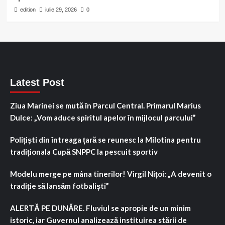
edition
iulie 29, 2026
0
Latest Post
Ziua Marinei se mută în Parcul Central. Primarul Marius
Dulce: „Vom aduce spiritul apelor în mijlocul parcului”
Polițiști din întreaga țară se reunesc la Milotina pentru
tradiționala Cupă SNPPC la pescuit sportiv
Modelu merge pe mâna tinerilor! Virgil Nițoi: „A devenit o
tradiție să lansăm fotbaliști”
ALERTĂ PE DUNĂRE. Fluviul se apropie de un minim
istoric, iar Guvernul analizează instituirea stării de