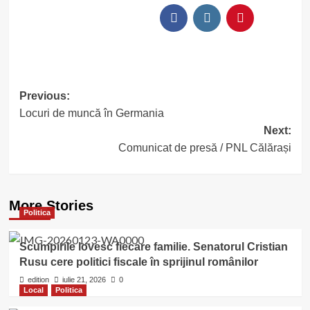
Post
Previous:
Locuri de muncă în Germania
navigation
Next:
Comunicat de presă / PNL Călărași
More Stories
Politica
Scumpirile lovesc fiecare familie. Senatorul Cristian
Rusu cere politici fiscale în sprijinul românilor
edition
iulie 21, 2026
0
Local
Politica