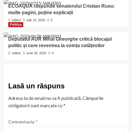
ECOAQUA răspunde senatorului Cristian Rusu:
multe pagini, puține explicații
edition
iulie 15, 2026
0
Politica
Deputatul AUR Mihai Gheorghe critică blocajul
politic și cere revenirea la voința cetățenilor
edition
iunie 28, 2026
0
Lasă un răspuns
Adresa ta de email nu va fi publicată.
Câmpurile
obligatorii sunt marcate cu
*
Comentariu
*