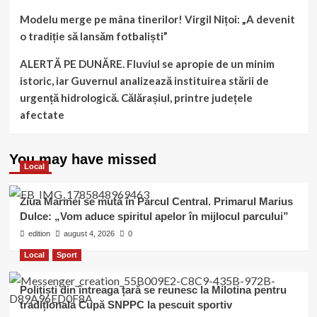
Modelu merge pe mâna tinerilor! Virgil Nițoi: „A devenit
o tradiție să lansăm fotbaliști”
ALERTĂ PE DUNĂRE. Fluviul se apropie de un minim
istoric, iar Guvernul analizează instituirea stării de
urgență hidrologică. Călărașiul, printre județele
afectate
You may have missed
Local
Ziua Marinei se mută în Parcul Central. Primarul Marius
Dulce: „Vom aduce spiritul apelor în mijlocul parcului”
edition
august 4, 2026
0
Local
Sport
Polițiști din întreaga țară se reunesc la Milotina pentru
tradiționala Cupă SNPPC la pescuit sportiv