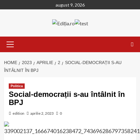
Skip
august 9, 2026
to
content
Primary
Menu
HOME
2023
APRILIE
2
SOCIAL-DEMOCRAȚII S-AU
ÎNTÂLNIT ÎN BPJ
Politica
Social-democrații s-au întâlnit în
BPJ
edition
aprilie 2, 2023
0