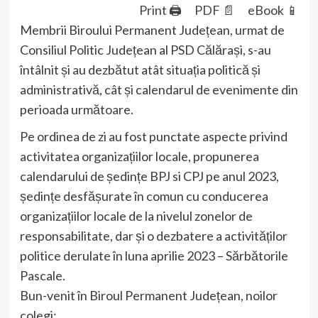
Print 🖨
PDF 📄
eBook 📱
Membrii Biroului Permanent Județean, urmat de
Consiliul Politic Județean al PSD Călărași, s-au
întâlnit și au dezbătut atât situația politică și
administrativă, cât și calendarul de evenimente din
perioada următoare.
Pe ordinea de zi au fost punctate aspecte privind
activitatea organizațiilor locale, propunerea
calendarului de ședințe BPJ si CPJ pe anul 2023,
ședințe desfășurate în comun cu conducerea
organizațiilor locale de la nivelul zonelor de
responsabilitate, dar și o dezbatere a activităților
politice derulate în luna aprilie 2023 – Sărbătorile
Pascale.
Bun-venit în Biroul Permanent Județean, noilor
colegi: