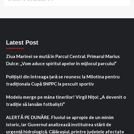
Latest Post
Ziua Marinei se mută în Parcul Central. Primarul Marius
Dulce: „Vom aduce spiritul apelor în mijlocul parcului”
Polițiști din întreaga țară se reunesc la Milotina pentru
tradiționala Cupă SNPPC la pescuit sportiv
Modelu merge pe mâna tinerilor! Virgil Nițoi: „A devenit o
tradiție să lansăm fotbaliști”
ALERTĂ PE DUNĂRE. Fluviul se apropie de un minim
istoric, iar Guvernul analizează instituirea stării de
urgență hidrologică. Călărașiul, printre județele afectate