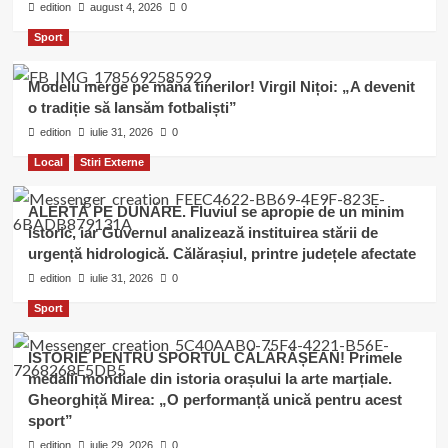
edition
august 4, 2026
0
Sport
Modelu merge pe mâna tinerilor! Virgil Nițoi: „A devenit
o tradiție să lansăm fotbaliști”
edition
iulie 31, 2026
0
Local
Stiri Externe
ALERTĂ PE DUNĂRE. Fluviul se apropie de un minim
istoric, iar Guvernul analizează instituirea stării de
urgență hidrologică. Călărașiul, printre județele afectate
edition
iulie 31, 2026
0
Sport
ISTORIE PENTRU SPORTUL CĂLĂRĂȘEAN! Primele
medalii mondiale din istoria orașului la arte marțiale.
Gheorghiță Mirea: „O performanță unică pentru acest
sport”
edition
iulie 29, 2026
0