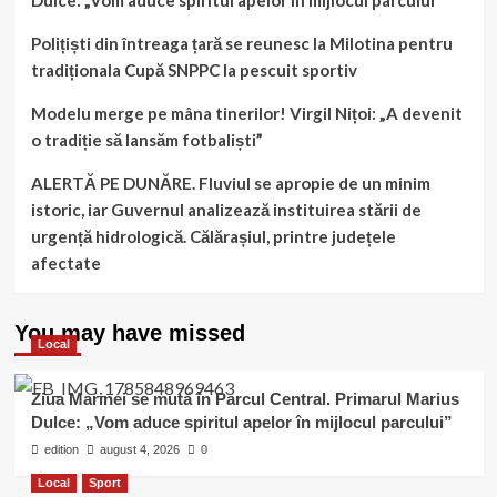
Dulce: „Vom aduce spiritul apelor în mijlocul parcului”
Polițiști din întreaga țară se reunesc la Milotina pentru
tradiționala Cupă SNPPC la pescuit sportiv
Modelu merge pe mâna tinerilor! Virgil Nițoi: „A devenit
o tradiție să lansăm fotbaliști”
ALERTĂ PE DUNĂRE. Fluviul se apropie de un minim
istoric, iar Guvernul analizează instituirea stării de
urgență hidrologică. Călărașiul, printre județele
afectate
You may have missed
Local
Ziua Marinei se mută în Parcul Central. Primarul Marius
Dulce: „Vom aduce spiritul apelor în mijlocul parcului”
edition
august 4, 2026
0
Local
Sport