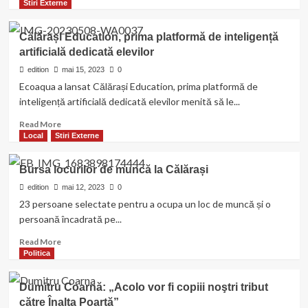
un
more
Stiri Externe
total
about
de
SC
Călărași Education, prima platformă de inteligență
6400
Drumuri
artificială dedicată elevilor
de
și
proiecte
poduri
edition
mai 15, 2023
0
în
/
Ecoaqua a lansat Călărași Education, prima platformă de
Programul
Anunț
inteligență artificială dedicată elevilor menită să le...
Național
de
de
angajare
Read
Read More
Investiții”
more
Local
Stiri Externe
about
Călărași
Bursa locurilor de muncă la Călărași
Education,
prima
edition
mai 12, 2023
0
platformă
23 persoane selectate pentru a ocupa un loc de muncă și o
de
persoană încadrată pe...
inteligență
artificială
Read
Read More
dedicată
more
Politica
elevilor
about
Bursa
Dumitru Coarnă: „Acolo vor fi copiii noştri tribut
locurilor
către Înalta Poartă”
de