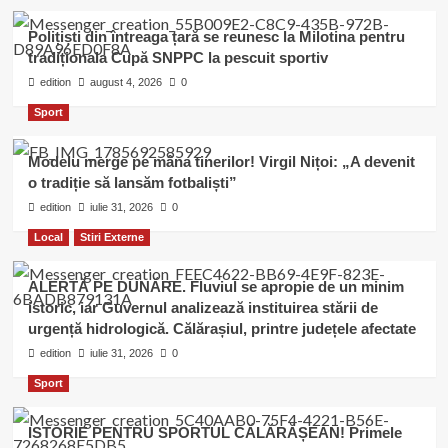
Polițiști din întreaga țară se reunesc la Milotina pentru
tradiționala Cupă SNPPC la pescuit sportiv
edition
august 4, 2026
0
Sport
Modelu merge pe mâna tinerilor! Virgil Nițoi: „A devenit
o tradiție să lansăm fotbaliști”
edition
iulie 31, 2026
0
Local
Stiri Externe
ALERTĂ PE DUNĂRE. Fluviul se apropie de un minim
istoric, iar Guvernul analizează instituirea stării de
urgență hidrologică. Călărașiul, printre județele afectate
edition
iulie 31, 2026
0
Sport
ISTORIE PENTRU SPORTUL CĂLĂRĂȘEAN! Primele