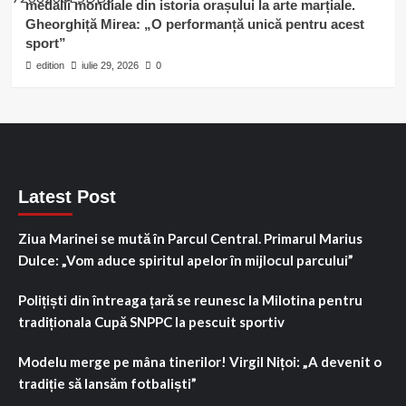
medalii mondiale din istoria orașului la arte marțiale.
Gheorghiță Mirea: „O performanță unică pentru acest
sport”
edition
iulie 29, 2026
0
Latest Post
Ziua Marinei se mută în Parcul Central. Primarul Marius
Dulce: „Vom aduce spiritul apelor în mijlocul parcului”
Polițiști din întreaga țară se reunesc la Milotina pentru
tradiționala Cupă SNPPC la pescuit sportiv
Modelu merge pe mâna tinerilor! Virgil Nițoi: „A devenit o
tradiție să lansăm fotbaliști”