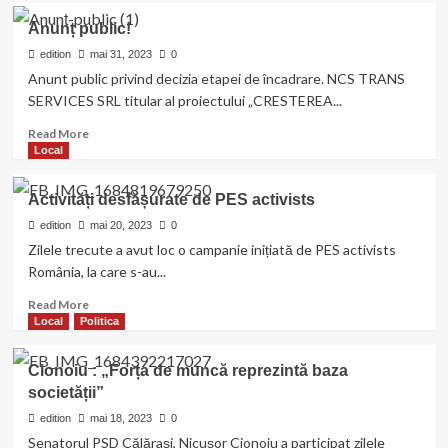
ALI
Anunț public!
TRANS
COM
edition
mai 31, 2023
0
SRL
Anunt public privind decizia etapei de încadrare. NCS TRANS
angajează
SERVICES SRL titular al proiectului „CRESTEREA...
șoferi
profesioniști
Read
Read More
categoria
more
Local
D
about
Anunț
Activități desfășurate de PES activists
public!
edition
mai 20, 2023
0
Zilele trecute a avut loc o campanie inițiată de PES activists
România, la care s-au...
Read
Read More
more
Local
Politica
about
Activități
Cionoiu : „Forța de muncă reprezintă baza
desfășurate
societății”
de
PES
edition
mai 18, 2023
0
activists
Senatorul PSD Călărași, Nicușor Cionoiu a participat zilele