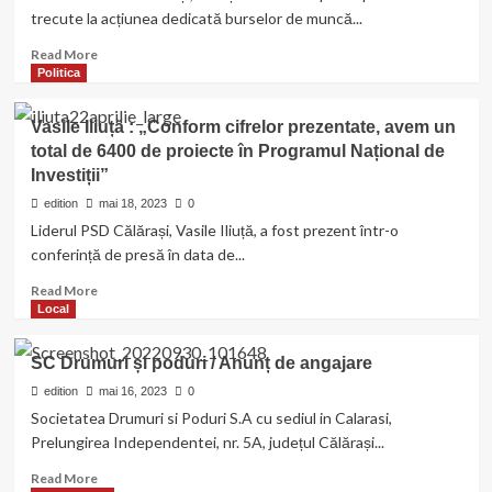
trecute la acțiunea dedicată burselor de muncă...
Read
Read More
more
Politica
about
Cionoiu
Vasile Iliuță : „Conform cifrelor prezentate, avem un
:
total de 6400 de proiecte în Programul Național de
„Forța
Investiții”
de
muncă
edition
mai 18, 2023
0
reprezintă
Liderul PSD Călărași, Vasile Iliuță, a fost prezent într-o
baza
conferință de presă în data de...
societății”
Read
Read More
more
Local
about
Vasile
SC Drumuri și poduri / Anunț de angajare
Iliuță
:
edition
mai 16, 2023
0
„Conform
Societatea Drumuri si Poduri S.A cu sediul in Calarasi,
cifrelor
Prelungirea Independentei, nr. 5A, județul Călărași...
prezentate,
avem
Read
Read More