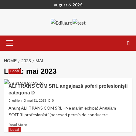
Skip
august 6, 2026
to
content
Primary
Menu
HOME
2023
MAI
Lună:
mai 2023
Local
ALI TRANS COM SRL angajează șoferi profesioniști
categoria D
edition
mai 31, 2023
0
Anunț ALI TRANS COM SRL –Ne mărim echipa! Angajăm
ȘOFERI profesioniști (posesori permis de conducere...
Read
Read More
more
Local
about