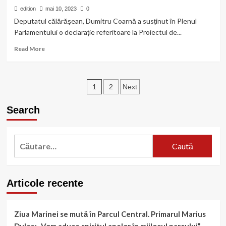
muncă
edition
mai 10, 2023
0
la
Deputatul călărășean, Dumitru Coarnă a susținut în Plenul
Călărași
Parlamentului o declarație referitoare la Proiectul de...
Read
Read More
more
about
Dumitru
Paginație
Coarnă:
1
2
Next
„Acolo
articole
vor
Search
fi
copiii
noştri
Caută
tribut
după:
către
Înalta
Poartă”
Articole recente
Ziua Marinei se mută în Parcul Central. Primarul Marius