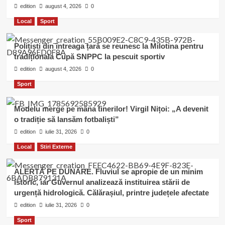
edition
august 4, 2026
0
Local
Sport
Polițiști din întreaga țară se reunesc la Milotina pentru
tradiționala Cupă SNPPC la pescuit sportiv
edition
august 4, 2026
0
Sport
Modelu merge pe mâna tinerilor! Virgil Nițoi: „A devenit
o tradiție să lansăm fotbaliști”
edition
iulie 31, 2026
0
Local
Stiri Externe
ALERTĂ PE DUNĂRE. Fluviul se apropie de un minim
istoric, iar Guvernul analizează instituirea stării de
urgență hidrologică. Călărașiul, printre județele afectate
edition
iulie 31, 2026
0
Sport