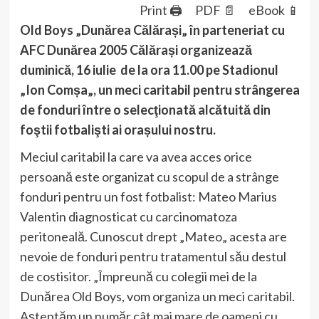
Print 🖨
PDF 📄
eBook 📱
Old Boys „Dunărea Călărași„ în parteneriat cu
AFC Dunărea 2005 Călărași organizează
duminică, 16 iulie de la ora 11.00 pe Stadionul
„Ion Comșa„, un meci caritabil pentru strângerea
de fonduri între o selecţionată alcătuită din
foştii fotbalişti ai orașului nostru.
Meciul caritabil la care va avea acces orice
persoană este organizat cu scopul de a strânge
fonduri pentru un fost fotbalist: Mateo Marius
Valentin diagnosticat cu carcinomatoza
peritoneală. Cunoscut drept „Mateo„ acesta are
nevoie de fonduri pentru tratamentul său destul
de costisitor. „Împreună cu colegii mei de la
Dunărea Old Boys, vom organiza un meci caritabil.
Așteptăm un număr cât mai mare de oameni cu