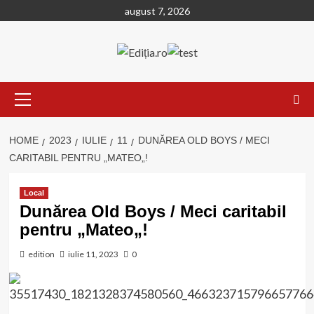
Skip
august 7, 2026
to
content
Primary
Menu
HOME
2023
IULIE
11
DUNĂREA OLD BOYS / MECI
CARITABIL PENTRU „MATEO„!
Local
Dunărea Old Boys / Meci caritabil
pentru „Mateo„!
edition
iulie 11, 2023
0