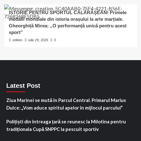
ISTORIE PENTRU SPORTUL CĂLĂRĂȘEAN! Primele
medalii mondiale din istoria orașului la arte marțiale.
Gheorghiță Mirea: „O performanță unică pentru acest
sport”
edition
iulie 29, 2026
0
Latest Post
Ziua Marinei se mută în Parcul Central. Primarul Marius
Dulce: „Vom aduce spiritul apelor în mijlocul parcului”
Polițiști din întreaga țară se reunesc la Milotina pentru
tradiționala Cupă SNPPC la pescuit sportiv