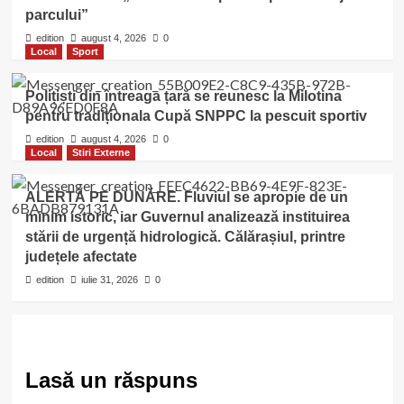
parcului”
edition
august 4, 2026
0
Local
Sport
Polițiști din întreaga țară se reunesc la Milotina
pentru tradiționala Cupă SNPPC la pescuit sportiv
edition
august 4, 2026
0
Local
Stiri Externe
ALERTĂ PE DUNĂRE. Fluviul se apropie de un
minim istoric, iar Guvernul analizează instituirea
stării de urgență hidrologică. Călărașiul, printre
județele afectate
edition
iulie 31, 2026
0
Lasă un răspuns