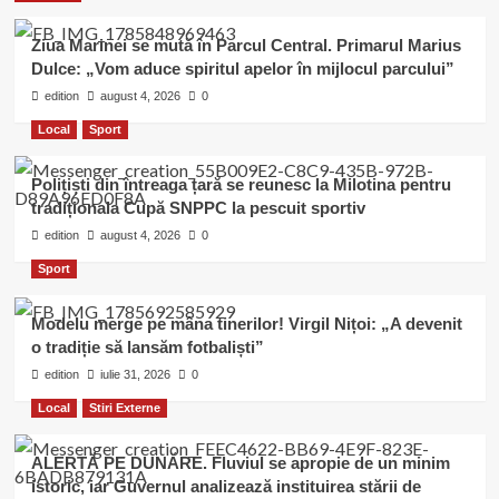
Ziua Marinei se mută în Parcul Central. Primarul Marius
Dulce: „Vom aduce spiritul apelor în mijlocul parcului”
edition
august 4, 2026
0
Local
Sport
Polițiști din întreaga țară se reunesc la Milotina pentru
tradiționala Cupă SNPPC la pescuit sportiv
edition
august 4, 2026
0
Sport
Modelu merge pe mâna tinerilor! Virgil Nițoi: „A devenit
o tradiție să lansăm fotbaliști”
edition
iulie 31, 2026
0
Local
Stiri Externe
ALERTĂ PE DUNĂRE. Fluviul se apropie de un minim
istoric, iar Guvernul analizează instituirea stării de