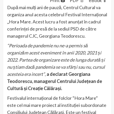
Print 🖨
PDF 📄
eBook 📱
După mai mulți ani de pauză, Centrul Cultural va
organiza anul acesta celebrul Festival Internațional
„Hora Mare. Acest lucru a fost anunțat în cadrul
conferinței de presă de la sediul PSD de către
managerul CJC, Georgiana Teodorescu.
“Perioada de pandemie nu ne-a permis să
organizăm acest eveniment în anii 2020, 2021 și
2022. Partea de organizare este de lunga durată și
nu știam dacă pandemia se va sfârși sau nu, cursul
acesteia era incert”
,
a declarat Georgiana
Teodorescu, managerul Centrului Județean de
Cultură și Creație Călărași.
Festivalul internațional de folclor “Hora Mare”
este cel mai mare proiect al instituției subordonate
Consiliului Județean Călărași. Este un festival