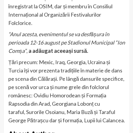
înregistrat la OSIM, dar și membru în Consiliul
Internațional al Organizării Festivalurilor
Folclorice.
“Anul acesta, evenimentul se va desfășura în
perioada 12-16 august pe Stadionul Municipal “Ion
Comșa”
,
a adăugat aceeași sursă.
Țări precum: Mexic, Iraq, Georgia, Ucraina și
Turcia își vor prezenta tradițiile în materie de dans
pe scena din Călărași. Pe lângă dansurile specifice,
pe scenă vor urca și nume grele din folclorul
românesc: Ovidiu Homorodean și Formația
Rapsodia din Arad, Georgiana Lobonț cu
taraful, Surorile Osoianu, Maria Buză și Taraful
George Pătrașcu dar și formația, Lupii lui Calancea.