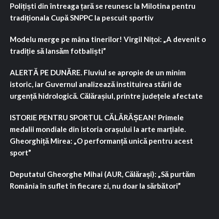
Polițiști din întreaga țară se reunesc la Milotina pentru
tradiționala Cupă SNPPC la pescuit sportiv
Modelu merge pe mâna tinerilor! Virgil Nițoi: „A devenit o
tradiție să lansăm fotbaliști”
ALERTĂ PE DUNĂRE. Fluviul se apropie de un minim
istoric, iar Guvernul analizează instituirea stării de
urgență hidrologică. Călărașiul, printre județele afectate
ISTORIE PENTRU SPORTUL CĂLĂRĂȘEAN! Primele
medalii mondiale din istoria orașului la arte marțiale.
Gheorghiță Mirea: „O performanță unică pentru acest
sport”
Deputatul Gheorghe Mihai (AUR, Călărași): „Să purtăm
România în suflet în fiecare zi, nu doar la sărbători”