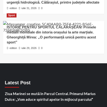
urgență hidrologică. Călărașiul, printre județele afectate
edition
iulie 31, 2026
0
Sport
ISTORIE PENTRU SPORTUL CĂLĂRĂȘEAN! Primele
medalii mondiale din istoria orașului la arte marțiale.
Gheorghiță Mirea: „O performanță unică pentru acest
sport”
edition
iulie 29, 2026
0
Latest Post
Ziua Marinei se mută în Parcul Central. Primarul Marius
Dulce: „Vom aduce spiritul apelor în mijlocul parcului”