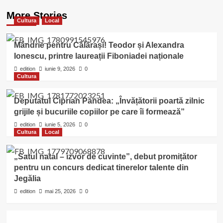
More Stories
Cultura
Local
Mândrie pentru Călărași! Teodor și Alexandra
Ionescu, printre laureații Fiboniadei naționale
edition
iunie 9, 2026
0
Cultura
Deputatul Ciprian Pandea: „Învățătorii poartă zilnic
grijile și bucuriile copiilor pe care îi formează”
edition
iunie 5, 2026
0
Cultura
Local
„Satul natal – izvor de cuvinte”, debut promițător
pentru un concurs dedicat tinerelor talente din
Jegălia
edition
mai 25, 2026
0