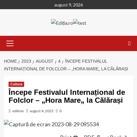
Skip
august 9, 2026
to
content
Primary
Menu
HOME
2023
AUGUST
4
ÎNCEPE FESTIVALUL
INTERNAȚIONAL DE FOLCLOR – „HORA MARE„ LA CĂLĂRAȘI
Cultura
Începe Festivalul Internațional de
Folclor – „Hora Mare„ la Călărași
edition
august 4, 2023
0