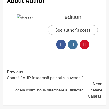
About Author
edition
See author's posts
Post
Previous:
Coarnă:” AUR înseamnă patrioți și suverani”
navigation
Next:
Ionela Ichim, noua directoare a Bibliotecii Județene
Călărași