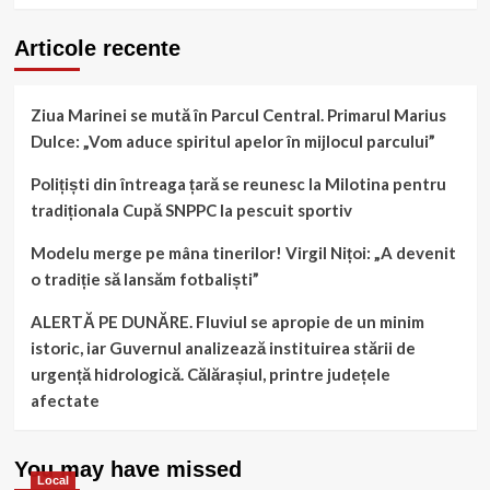
Articole recente
Ziua Marinei se mută în Parcul Central. Primarul Marius
Dulce: „Vom aduce spiritul apelor în mijlocul parcului”
Polițiști din întreaga țară se reunesc la Milotina pentru
tradiționala Cupă SNPPC la pescuit sportiv
Modelu merge pe mâna tinerilor! Virgil Nițoi: „A devenit
o tradiție să lansăm fotbaliști”
ALERTĂ PE DUNĂRE. Fluviul se apropie de un minim
istoric, iar Guvernul analizează instituirea stării de
urgență hidrologică. Călărașiul, printre județele
afectate
You may have missed
Local