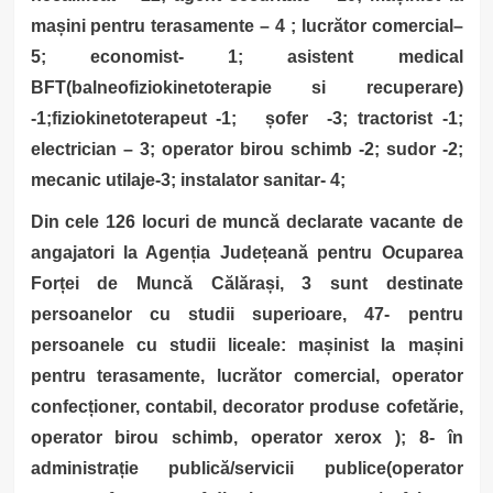
mașini pentru terasamente – 4 ; lucrător comercial–
5; economist- 1; asistent medical
BFT(balneofiziokinetoterapie si recuperare)
-1;fiziokinetoterapeut -1;
șofer
-3; tractorist -1;
electrician – 3; operator birou schimb -2; sudor -2;
mecanic utilaje-3; instalator sanitar- 4;
Din cele 126 locuri de muncă declarate vacante de
angajatori la Agenția Județeană pentru Ocuparea
Forței de Muncă Călărași, 3 sunt destinate
persoanelor cu studii superioare, 47- pentru
persoanele cu studii liceale: mașinist la mașini
pentru terasamente, lucrător comercial, operator
confecționer, contabil, decorator produse cofetărie,
operator birou schimb, operator xerox ); 8- în
administrație publică/servicii publice(operator