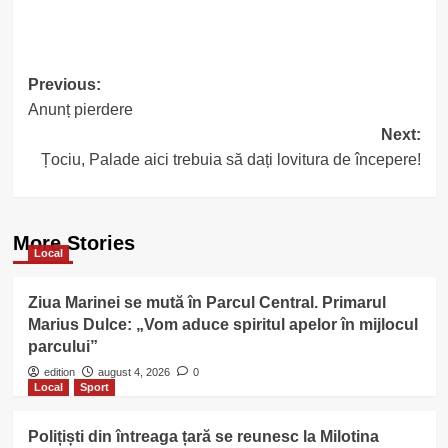
Post
Previous:
Anunț pierdere
navigation
Next:
Țociu, Palade aici trebuia să dați lovitura de începere!
More Stories
Local
Ziua Marinei se mută în Parcul Central. Primarul
Marius Dulce: „Vom aduce spiritul apelor în mijlocul
parcului”
edition
august 4, 2026
0
Local
Sport
Polițiști din întreaga țară se reunesc la Milotina