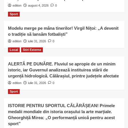
edition
august 4, 2026
0
Sport
Modelu merge pe mâna tinerilor! Virgil Nițoi: „A devenit
o tradiție să lansăm fotbaliști”
edition
iulie 31, 2026
0
Local
Stiri Externe
ALERTĂ PE DUNĂRE. Fluviul se apropie de un minim
istoric, iar Guvernul analizează instituirea stării de
urgență hidrologică. Călărașiul, printre județele afectate
edition
iulie 31, 2026
0
Sport
ISTORIE PENTRU SPORTUL CĂLĂRĂȘEAN! Primele
medalii mondiale din istoria orașului la arte marțiale.
Gheorghiță Mirea: „O performanță unică pentru acest
sport”