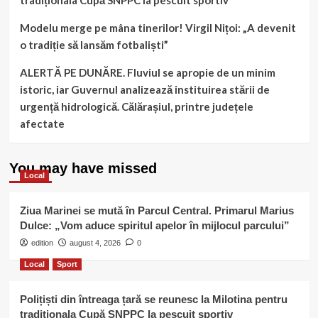
Modelu merge pe mâna tinerilor! Virgil Nițoi: „A devenit
o tradiție să lansăm fotbaliști”
ALERTĂ PE DUNĂRE. Fluviul se apropie de un minim
istoric, iar Guvernul analizează instituirea stării de
urgență hidrologică. Călărașiul, printre județele
afectate
You may have missed
Local
Ziua Marinei se mută în Parcul Central. Primarul Marius
Dulce: „Vom aduce spiritul apelor în mijlocul parcului”
edition
august 4, 2026
0
Local
Sport
Polițiști din întreaga țară se reunesc la Milotina pentru
tradiționala Cupă SNPPC la pescuit sportiv