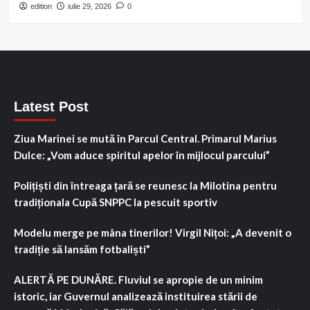
edition
iulie 29, 2026
0
Latest Post
Ziua Marinei se mută în Parcul Central. Primarul Marius
Dulce: „Vom aduce spiritul apelor în mijlocul parcului”
Polițiști din întreaga țară se reunesc la Milotina pentru
tradiționala Cupă SNPPC la pescuit sportiv
Modelu merge pe mâna tinerilor! Virgil Nițoi: „A devenit o
tradiție să lansăm fotbaliști”
ALERTĂ PE DUNĂRE. Fluviul se apropie de un minim
istoric, iar Guvernul analizează instituirea stării de