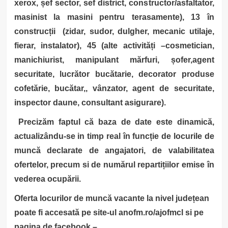
xerox, șef sector, sef district, constructor/asfaltator,
masinist la masini pentru terasamente), 13 în
construcții
(zidar, sudor, dulgher, mecanic utilaje,
fierar, instalator), 45 (alte activități –cosmetician,
manichiurist, manipulant mărfuri, șofer,agent
securitate, lucrător bucătarie, decorator produse
cofetărie, bucătar,, vânzator, agent de securitate,
inspector daune, consultant asigurare).
Precizăm faptul că baza de date este dinamică,
actualizându-se in timp real în funcție de locurile de
muncă declarate de angajatori, de valabilitatea
ofertelor, precum si de numărul repartițiilor emise în
vederea ocupării.
Oferta locurilor de muncă vacante la nivel județean
poate fi accesată pe site-ul anofm.ro/ajofmcl si pe
pagina de facebook –