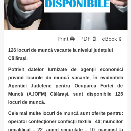
Print 🖨
PDF 📄
eBook 📱
126 locuri de muncă vacante la nivelul județului
Călărași.
Potrivit datelor furnizate de agenții economici
privind locurile de muncă vacante, în evidențele
Agenției Județene pentru Ocuparea Forței de
Muncă (AJOFM) Călărași, sunt disponibile 126
locuri de muncă.
Cele mai multe locuri de muncă sunt oferite pentru:
operator confecționer confecții textile– 40; muncitor
necalificat – 22; agent securitate – 10; mașinist la