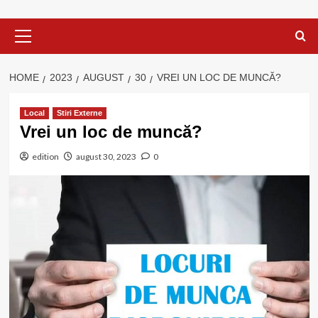
Primary
Menu
HOME
2023
AUGUST
30
VREI UN LOC DE MUNCĂ?
Local
Stiri Externe
Vrei un loc de muncă?
edition
august 30, 2023
0