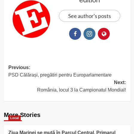
See author's posts
Post
Previous:
PSD Călărași, pregătiri pentru Europarlamentare
navigation
Next:
România, locul 3 la Campionatul Mondial!
More Stories
Local
Ziua Marinei se mută în Parcul Central. Primarul