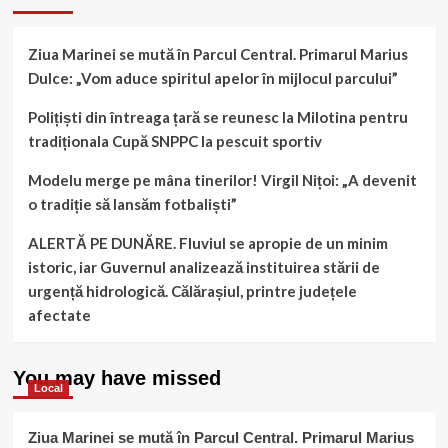
Ziua Marinei se mută în Parcul Central. Primarul Marius
Dulce: „Vom aduce spiritul apelor în mijlocul parcului”
Polițiști din întreaga țară se reunesc la Milotina pentru
tradiționala Cupă SNPPC la pescuit sportiv
Modelu merge pe mâna tinerilor! Virgil Nițoi: „A devenit
o tradiție să lansăm fotbaliști”
ALERTĂ PE DUNĂRE. Fluviul se apropie de un minim
istoric, iar Guvernul analizează instituirea stării de
urgență hidrologică. Călărașiul, printre județele
afectate
You may have missed
Local
Ziua Marinei se mută în Parcul Central. Primarul Marius