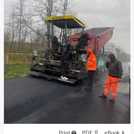
Print 🖨
PDF 📄
eBook 📱