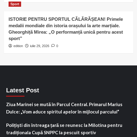
Sport
ISTORIE PENTRU SPORTUL CĂLĂRĂȘEAN! Primele
medalii mondiale din istoria orașului la arte marțiale.
Gheorghiță Mirea: „O performanță unică pentru acest
sport”
edition
iulie 29, 2026
0
Latest Post
Ziua Marinei se mută în Parcul Central. Primarul Marius
Dulce: „Vom aduce spiritul apelor în mijlocul parcului”
Polițiști din întreaga țară se reunesc la Milotina pentru
tradiționala Cupă SNPPC la pescuit sportiv