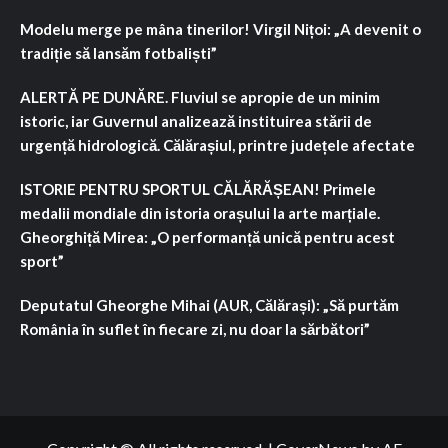
Modelu merge pe mâna tinerilor! Virgil Nițoi: „A devenit o
tradiție să lansăm fotbaliști”
ALERTĂ PE DUNĂRE. Fluviul se apropie de un minim
istoric, iar Guvernul analizează instituirea stării de
urgență hidrologică. Călărașiul, printre județele afectate
ISTORIE PENTRU SPORTUL CĂLĂRĂȘEAN! Primele
medalii mondiale din istoria orașului la arte marțiale.
Gheorghiță Mirea: „O performanță unică pentru acest
sport”
Deputatul Gheorghe Mihai (AUR, Călărași): „Să purtăm
România în suflet în fiecare zi, nu doar la sărbători”