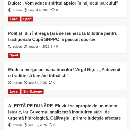
Dulce: „Vom aduce spiritul apelor în mijlocul parcului”
edition
august 4, 2026
0
Local
Sport
Polițiști din întreaga țară se reunesc la Milotina pentru
tradiționala Cupă SNPPC la pescuit sportiv
edition
august 4, 2026
0
Sport
Modelu merge pe mâna tinerilor! Virgil Nițoi: „A devenit
o tradiție să lansăm fotbaliști”
edition
iulie 31, 2026
0
Local
Stiri Externe
ALERTĂ PE DUNĂRE. Fluviul se apropie de un minim
istoric, iar Guvernul analizează instituirea stării de
urgență hidrologică. Călărașiul, printre județele afectate
edition
iulie 31, 2026
0