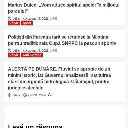
Marius Dulce: „Vom aduce spiritul apelor în mijlocul
parcului”
edition
august 4, 2026
0
Local
Sport
Polițiști din întreaga țară se reunesc la Milotina
pentru tradiționala Cupă SNPPC la pescuit sportiv
edition
august 4, 2026
0
Local
Stiri Externe
ALERTĂ PE DUNĂRE. Fluviul se apropie de un
minim istoric, iar Guvernul analizează instituirea
stării de urgență hidrologică. Călărașiul, printre
județele afectate
edition
iulie 31, 2026
0
Lasă un răspuns