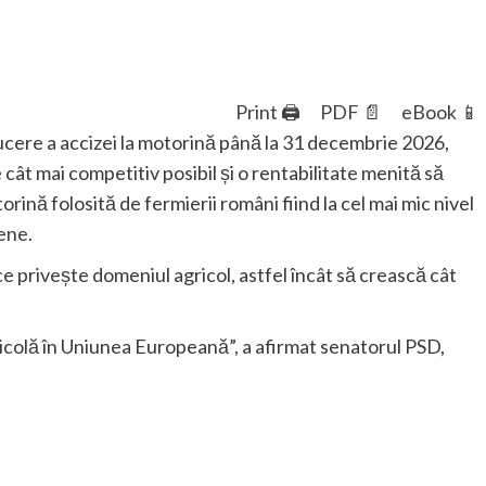
Print 🖨
PDF 📄
eBook 📱
cere a accizei la motorină până la 31 decembrie 2026,
 cât mai competitiv posibil și o rentabilitate menită să
rină folosită de fermierii români fiind la cel mai mic nivel
ene.
e privește domeniul agricol, astfel încât să crească cât
ricolă în Uniunea Europeană”, a afirmat senatorul PSD,