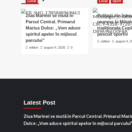
Local
Local
Sport
Ziua Marinei se mută în
Polițiști din într
Parcul Central. Primarul
reunesc la Milot
Marius Dulce: „Vom aduce
tradiționala Cu
spiritul apelor în mijlocul
pescuit sportiv
parcului”
edition
august 4, 
edition
august 4, 2026
0
Latest Post
Ziua Marinei se mută în Parcul Central. Primarul Mari
Dulce: „Vom aduce spiritul apelor în mijlocul parcului