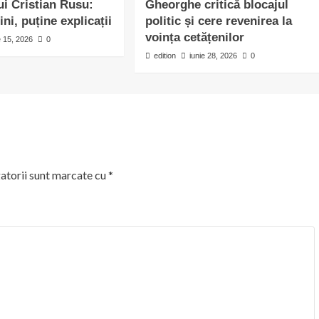
ui Cristian Rusu:
Gheorghe critică blocajul
ni, puține explicații
politic și cere revenirea la
voința cetățenilor
ie 15, 2026
0
edition
iunie 28, 2026
0
atorii sunt marcate cu
*