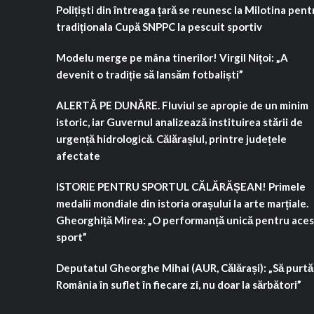
Polițiști din întreaga țară se reunesc la Milotina pent
tradiționala Cupă SNPPC la pescuit sportiv
Modelu merge pe mâna tinerilor! Virgil Nițoi: „A
devenit o tradiție să lansăm fotbaliști”
ALERTĂ PE DUNĂRE. Fluviul se apropie de un minim
istoric, iar Guvernul analizează instituirea stării de
urgență hidrologică. Călărașiul, printre județele
afectate
ISTORIE PENTRU SPORTUL CĂLĂRĂȘEAN! Primele
medalii mondiale din istoria orașului la arte marțiale.
Gheorghiță Mirea: „O performanță unică pentru aces
sport”
Deputatul Gheorghe Mihai (AUR, Călărași): „Să purt
România în suflet în fiecare zi, nu doar la sărbători”