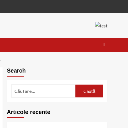
”
Search
Caută
după:
Articole recente