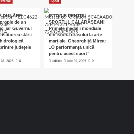
 Externe
Sport
E DUNĂRE.
ISTORIE PENTRU
apropie de un
SPORTUL CĂLĂRĂȘEAN!
ic, iar Guvernul
Primele medalii mondiale
nstituirea stării
din istoria orașului la arte
hidrologică.
marțiale. Gheorghiță Mirea:
printre județele
„O performanță unică
pentru acest sport”
e 31, 2026
0
edition
iulie 29, 2026
0