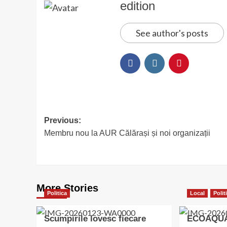
edition
See author's posts
Post
Previous:
Membru nou la AUR Călărași și noi organizații
navigation
More Stories
Politica
Local
Polit
Scumpirile lovesc fiecare
ECOAQUA