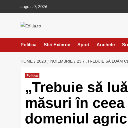
Skip
august 7, 2026
to
content
Politica
Stiri Externe
Sport
Anchete
So
HOME
2023
NOIEMBRIE
23
„TREBUIE SĂ LUĂM C
Politica
„Trebuie să lu
măsuri în ceea
domeniul agric