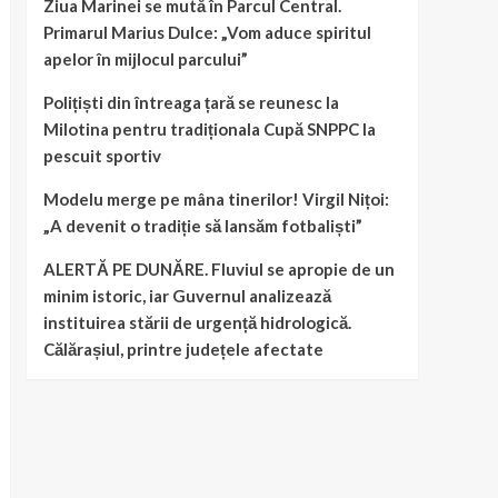
Ziua Marinei se mută în Parcul Central.
Primarul Marius Dulce: „Vom aduce spiritul
apelor în mijlocul parcului”
Polițiști din întreaga țară se reunesc la
Milotina pentru tradiționala Cupă SNPPC la
pescuit sportiv
Modelu merge pe mâna tinerilor! Virgil Nițoi:
„A devenit o tradiție să lansăm fotbaliști”
ALERTĂ PE DUNĂRE. Fluviul se apropie de un
minim istoric, iar Guvernul analizează
instituirea stării de urgență hidrologică.
Călărașiul, printre județele afectate