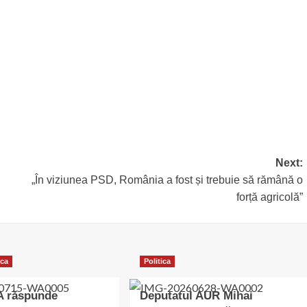
Next:
„În viziunea PSD, România a fost și trebuie să rămână o
forță agricolă”
ica
Politica
 răspunde
Deputatul AUR Mihai