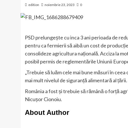
edition
noiembrie 23, 2023
0
PSD prelungește cu inca 3 ani perioada de redu
pentru ca fermierii să aibă un cost de producție
consolideze agricultura națională. Acciza la moto
posibil permis de reglementările Uniunii Europ
„Trebuie să luăm cele mai bune măsuri în ceea c
mai mult nivelul de siguranță alimentară al țării.
România a fost și trebuie să rămână o forță ag
Nicușor Cionoiu.
About Author