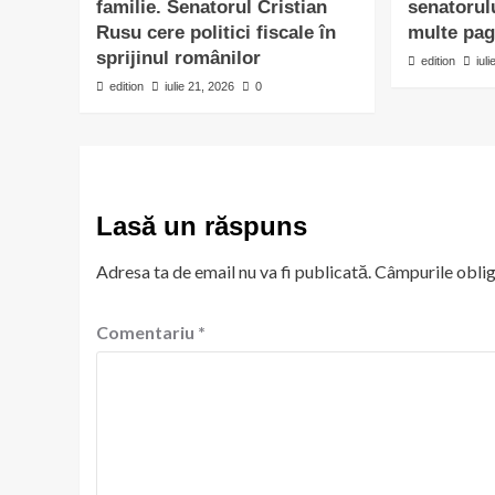
familie. Senatorul Cristian
senatorul
Rusu cere politici fiscale în
multe pagi
sprijinul românilor
edition
iul
edition
iulie 21, 2026
0
Lasă un răspuns
Adresa ta de email nu va fi publicată.
Câmpurile oblig
Comentariu
*