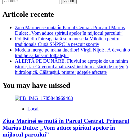
după:
Articole recente
Ziua Marinei se mută în Parcul Central. Primarul Marius
Dulce: „Vom aduce spiritul apelor în mijlocul parcului”
Polițiști din întreaga țară se reunesc la Milotina pentru
tradiționala Cupă SNPPC la pescuit sportiv
Modelu merge pe mâna tinerilor! Virgil Nițoi: „A devenit o
tradiție să lansăm fotbaliști”
ALERTĂ PE DUNĂRE. Fluviul se apropie de un minim
istoric, iar Guvernul analizează instituirea stării de urgență
hidrologică. Călărașiul, printre județele afectate
You may have missed
Local
Ziua Marinei se mută în Parcul Central. Primarul
Marius Dulce: „Vom aduce spiritul apelor în
mijlocul parcului”