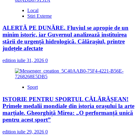
Local
Stiri Externe
ALERTĂ PE DUNĂRE. Fluviul se apropie de un
minim istoric, iar Guvernul analizează instituirea
stării de urgență hidrologică. Călărașiul, printre
județele afectate
edition
iulie 31, 2026
0
Sport
ISTORIE PENTRU SPORTUL CĂLĂRĂȘEAN!
Primele medalii mondiale din istoria orașului la arte
marțiale. Gheorghiță Mirea: „O performanță unică
pentru acest sport”
edition
iulie 29, 2026
0