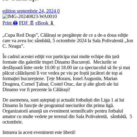
edition
septembrie 24, 2024
0
Print 🖨
PDF 📄
eBook 📱
„Cupa Red Dogs”, Călărași se pregătește de ce a de-a doua ediție
care va avea loc sâmbătă, 5 octombrie 2024 la Sala Polivalentă „Ion
C. Neagu”.
În cadrul acestei ediții vor participa mai multe echipe din țară
formate din galeriile trupei Dinamo București. Meciurile se
desfășoară între orele 10.00 și 18.00 iar ca spectacolul să fie și mai
plăcut călărășenii îi vor vedea pe viu pe foștii jucători de top ai
formației bucureștene. Țețe Moraru, Ionel Augustin, Marian
Dragnea, Cornel Țalnar, Costel Orac, dar și alte glorii ale lui
Dinamo vor fi prezente la Călărași!
De asemenea, sunt așteptați și actualii fotbaliști din Liga 1 ai lui
Dinamo în funcție de programul meciurilor din prima ligă.
Organizatorii anunță un eveniment semnificativ pentru fotbalul
amator cu multe vedete pe terenul din Sala Polivalentă, sâmbătă, 5
octombrie.
Intrarea la acest eveniment este liberă!