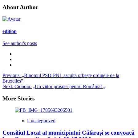
About Author
edition
See author's posts
Post
Previous:
„Binomul PSD-PNL ascultă orbește ordinele de la
Bruxelles”
navigation
Next:
Cionoiu: „Un viitor prosper pentru România! „
More Stories
Uncategorized
Consiliul Local al municipiului Călăraşi se convoacă