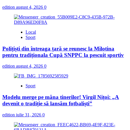
edition
august 4, 2026
0
Local
Sport
Polițiști din întreaga țară se reunesc la Milotina
pentru tradiționala Cupă SNPPC la pescuit sportiv
edition
august 4, 2026
0
Sport
Modelu merge pe mâna tinerilor! Virgil Nițoi: „A
devenit o tradiție să lansăm fotbaliști”
edition
iulie 31, 2026
0