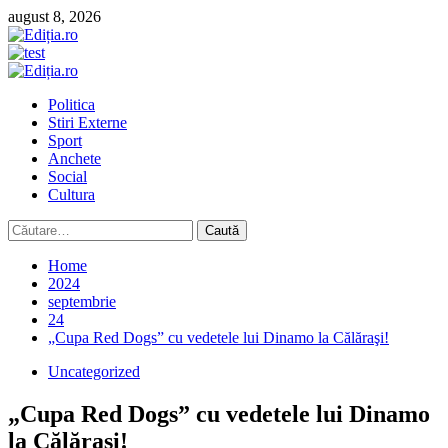
Skip
august 8, 2026
to
content
Primary
Menu
Politica
Stiri Externe
Sport
Anchete
Social
Cultura
Caută
după:
Home
2024
septembrie
24
„Cupa Red Dogs” cu vedetele lui Dinamo la Călăraşi!
Uncategorized
„Cupa Red Dogs” cu vedetele lui Dinamo
la Călăraşi!