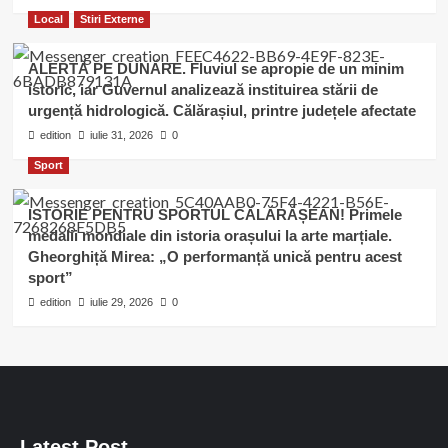
Local
Stiri Externe
ALERTĂ PE DUNĂRE. Fluviul se apropie de un minim
istoric, iar Guvernul analizează instituirea stării de
urgență hidrologică. Călărașiul, printre județele afectate
edition
iulie 31, 2026
0
Sport
ISTORIE PENTRU SPORTUL CĂLĂRĂȘEAN! Primele
medalii mondiale din istoria orașului la arte marțiale.
Gheorghiță Mirea: „O performanță unică pentru acest
sport”
edition
iulie 29, 2026
0
Latest Post