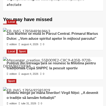
afectate
You may have missed
Local
Ziua Marinei se mută în Parcul Central. Primarul Marius
Dulce: „Vom aduce spiritul apelor în mijlocul parcului”
edition
august 4, 2026
0
Local
Sport
Polițiști din întreaga țară se reunesc la Milotina pentru
tradiționala Cupă SNPPC la pescuit sportiv
edition
august 4, 2026
0
Sport
Modelu merge pe mâna tinerilor! Virgil Nițoi: „A devenit
o tradiție să lansăm fotbaliști”
edition
iulie 31, 2026
0