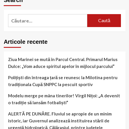
Caută
după:
Articole recente
Ziua Marinei se mută în Parcul Central. Primarul Marius
Dulce: „Vom aduce spiritul apelor în mijlocul parcului”
Polițiști din întreaga țară se reunesc la Milotina pentru
tradiționala Cupă SNPPC la pescuit sportiv
Modelu merge pe mâna tinerilor! Virgil Nițoi: „A devenit
o tradiție să lansăm fotbaliști”
ALERTĂ PE DUNĂRE. Fluviul se apropie de un minim
istoric, iar Guvernul analizează instituirea stării de
urgență hidrologică. Călărașiul, printre județele