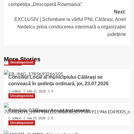
navigation
competiția „Descoperă Rowmania”
Next:
EXCLUSIV | Schimbare la vârful PNL Călărași. Aniel
Nedelcu preia conducerea interimară a organizației
județene
More Stories
Uncategorized
Consiliul Local al municipiului Călăraşi se
convoacă în şedinţa ordinară, joi, 23.07.2026
edition
iulie 21, 2026
0
Uncategorized
Primăria Călărași / Anunț tratamente
edition
mai 23, 2026
0
Uncategorized