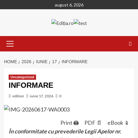
Skip
august 6, 2026
to
content
Primary
Menu
HOME
2026
IUNIE
17
INFORMARE
Uncategorized
INFORMARE
edition
iunie 17, 2026
0
Print 🖨
PDF 📄
eBook 📱
În conformitate cu prevederile Legii Apelor nr.