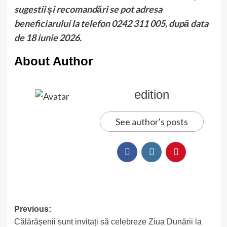
sugestii și recomandări se pot adresa
beneficiarului la telefon 0242 311 005, după data
de 18 iunie 2026.
About Author
edition
See author's posts
Post
Previous:
Călărășenii sunt invitați să celebreze Ziua Dunării la