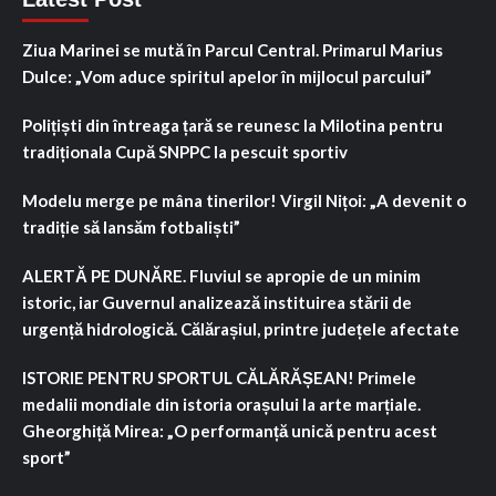
Ziua Marinei se mută în Parcul Central. Primarul Marius
Dulce: „Vom aduce spiritul apelor în mijlocul parcului”
Polițiști din întreaga țară se reunesc la Milotina pentru
tradiționala Cupă SNPPC la pescuit sportiv
Modelu merge pe mâna tinerilor! Virgil Nițoi: „A devenit o
tradiție să lansăm fotbaliști”
ALERTĂ PE DUNĂRE. Fluviul se apropie de un minim
istoric, iar Guvernul analizează instituirea stării de
urgență hidrologică. Călărașiul, printre județele afectate
ISTORIE PENTRU SPORTUL CĂLĂRĂȘEAN! Primele
medalii mondiale din istoria orașului la arte marțiale.
Gheorghiță Mirea: „O performanță unică pentru acest
sport”