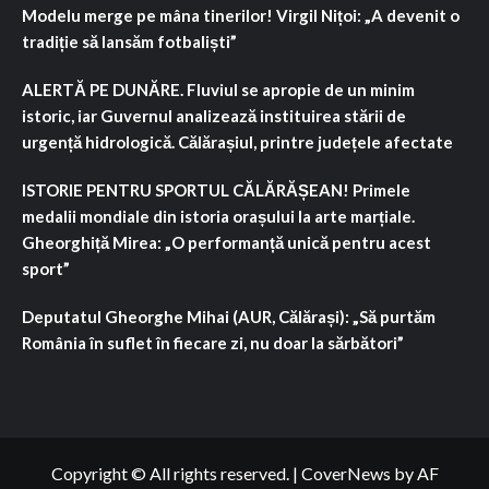
Modelu merge pe mâna tinerilor! Virgil Nițoi: „A devenit o
tradiție să lansăm fotbaliști”
ALERTĂ PE DUNĂRE. Fluviul se apropie de un minim
istoric, iar Guvernul analizează instituirea stării de
urgență hidrologică. Călărașiul, printre județele afectate
ISTORIE PENTRU SPORTUL CĂLĂRĂȘEAN! Primele
medalii mondiale din istoria orașului la arte marțiale.
Gheorghiță Mirea: „O performanță unică pentru acest
sport”
Deputatul Gheorghe Mihai (AUR, Călărași): „Să purtăm
România în suflet în fiecare zi, nu doar la sărbători”
Copyright © All rights reserved.
|
CoverNews
by AF