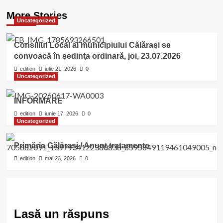
More Stories
Uncategorized
Consiliul Local al municipiului Călăraşi se
convoacă în şedinţa ordinară, joi, 23.07.2026
edition
iulie 21, 2026
0
Uncategorized
INFORMARE
edition
iunie 17, 2026
0
Uncategorized
Primăria Călărași / Anunț tratamente
edition
mai 23, 2026
0
Lasă un răspuns