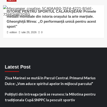
ISTORIE PENTRU SPORTUL CĂLĂRĂȘEAN! Primele
medalii mondiale din istoria orașului la arte marțiale.
Gheorghiță Mirea: „O performanță unică pentru acest
sport”
edition
iulie 29, 2026
0
Latest Post
Ziua Marinei se mută în Parcul Central. Primarul Marius
Dulce: „Vom aduce spiritul apelor în mijlocul parcului”
Polițiști din întreaga țară se reunesc la Milotina pentru
tradiționala Cupă SNPPC la pescuit sportiv