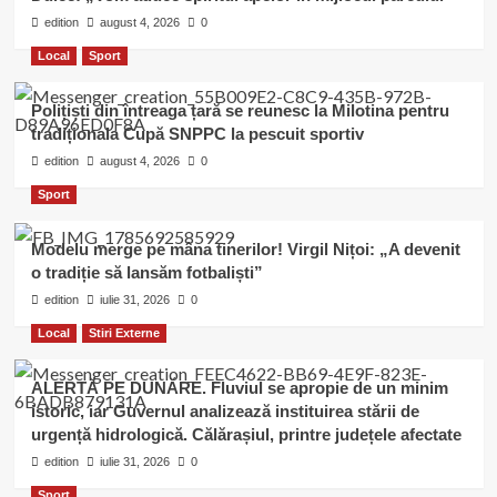
edition
august 4, 2026
0
Local
Sport
Polițiști din întreaga țară se reunesc la Milotina pentru
tradiționala Cupă SNPPC la pescuit sportiv
edition
august 4, 2026
0
Sport
Modelu merge pe mâna tinerilor! Virgil Nițoi: „A devenit
o tradiție să lansăm fotbaliști”
edition
iulie 31, 2026
0
Local
Stiri Externe
ALERTĂ PE DUNĂRE. Fluviul se apropie de un minim
istoric, iar Guvernul analizează instituirea stării de
urgență hidrologică. Călărașiul, printre județele afectate
edition
iulie 31, 2026
0
Sport