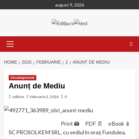
Skip
august 9, 2026
to
content
Primary
Menu
HOME
2026
FEBRUARIE
2
ANUNȚ DE MEDIU
Uncategorized
Anunț de Mediu
edition
februarie 2, 2026
0
Print 🖨
PDF 📄
eBook 📱
SC PROSOLKEM SRL, cu sediul în oraș Fundulea,