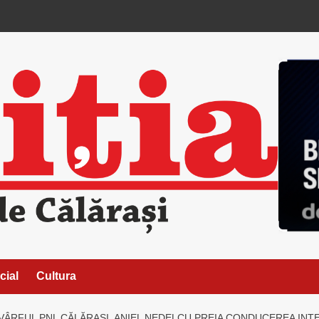
cial
Cultura
 VÂRFUL PNL CĂLĂRAȘI. ANIEL NEDELCU PREIA CONDUCEREA INT