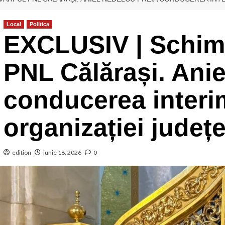
Local
Politica
EXCLUSIV | Schimb
PNL Călărași. Anie
conducerea interi
organizației județ
edition
iunie 18, 2026
0