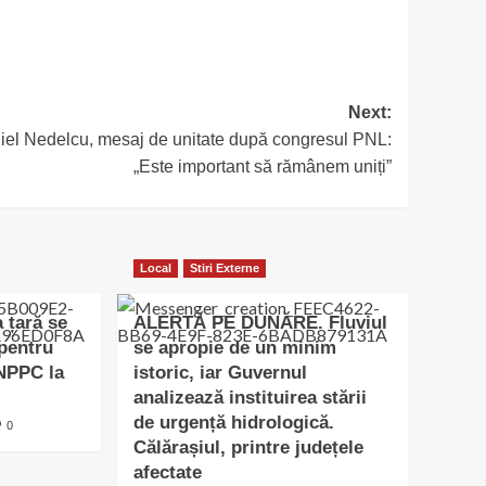
Next:
iel Nedelcu, mesaj de unitate după congresul PNL:
„Este important să rămânem uniți”
Local
Stiri Externe
a țară se
ALERTĂ PE DUNĂRE. Fluviul
 pentru
se apropie de un minim
SNPPC la
istoric, iar Guvernul
analizează instituirea stării
de urgență hidrologică.
0
Călărașiul, printre județele
afectate