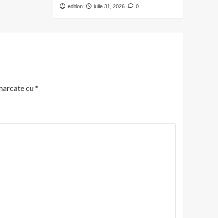
edition
iulie 31, 2026
0
 marcate cu
*