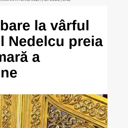
are la vârful
l Nedelcu preia
mară a
ene