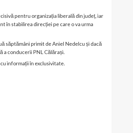
isivă pentru organizația liberală din județ, iar
tant în stabilirea direcției pe care o va urma
uă săptămâni primit de Aniel Nedelcu și dacă
ă a conducerii PNL Călărași.
cu informații în exclusivitate.