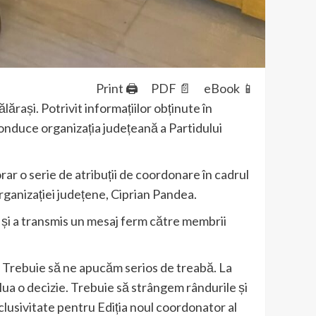
Print 🖨
PDF 📄
eBook 📱
ași. Potrivit informațiilor obținute în
conduce organizația județeană a Partidului
r o serie de atribuții de coordonare în cadrul
rganizației județene, Ciprian Pandea.
 și a transmis un mesaj ferm către membrii
Trebuie să ne apucăm serios de treabă. La
lua o decizie. Trebuie să strângem rândurile și
clusivitate pentru Ediția noul coordonator al