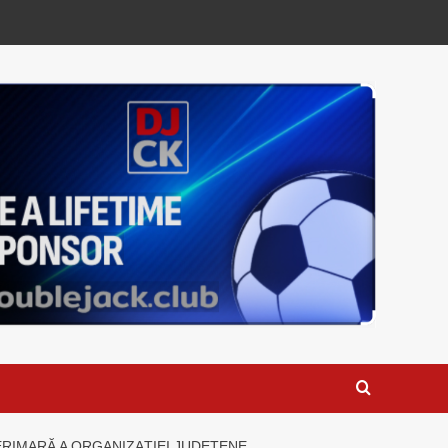
ERIMARĂ A ORGANIZAȚIEI JUDEȚENE