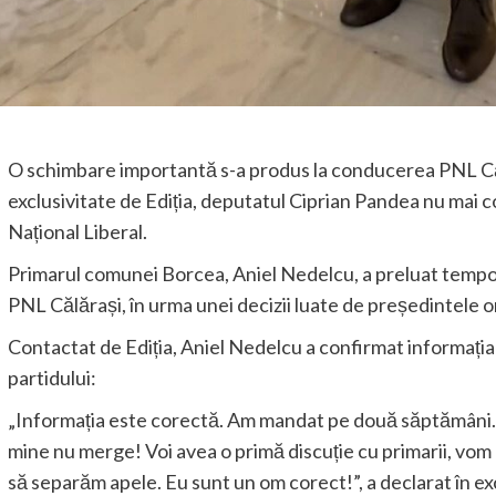
O schimbare importantă s-a produs la conducerea PNL Călăr
exclusivitate de Ediția, deputatul Ciprian Pandea nu mai 
Național Liberal.
Primarul comunei Borcea, Aniel Nedelcu, a preluat tempora
PNL Călărași, în urma unei decizii luate de președintele o
Contactat de Ediția, Aniel Nedelcu a confirmat informația
partidului:
„Informația este corectă. Am mandat pe două săptămâni. 
mine nu merge! Voi avea o primă discuție cu primarii, vom 
să separăm apele. Eu sunt un om corect!”, a declarat în ex