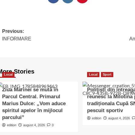
Post
Previous:
INFORMARE
An
navigation
More Stories
Local
Local
Sport
Ziua Marinei se mută în
Polițiști din întreag
Parcul Central. Primarul
reunesc la Milotina
Marius Dulce: „Vom aduce
tradiționala Cupă 
spiritul apelor în mijlocul
pescuit sportiv
parcului”
edition
august 4, 2026
edition
august 4, 2026
0