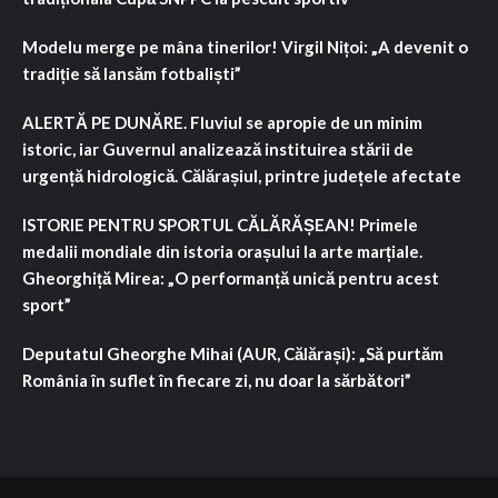
Modelu merge pe mâna tinerilor! Virgil Nițoi: „A devenit o
tradiție să lansăm fotbaliști”
ALERTĂ PE DUNĂRE. Fluviul se apropie de un minim
istoric, iar Guvernul analizează instituirea stării de
urgență hidrologică. Călărașiul, printre județele afectate
ISTORIE PENTRU SPORTUL CĂLĂRĂȘEAN! Primele
medalii mondiale din istoria orașului la arte marțiale.
Gheorghiță Mirea: „O performanță unică pentru acest
sport”
Deputatul Gheorghe Mihai (AUR, Călărași): „Să purtăm
România în suflet în fiecare zi, nu doar la sărbători”