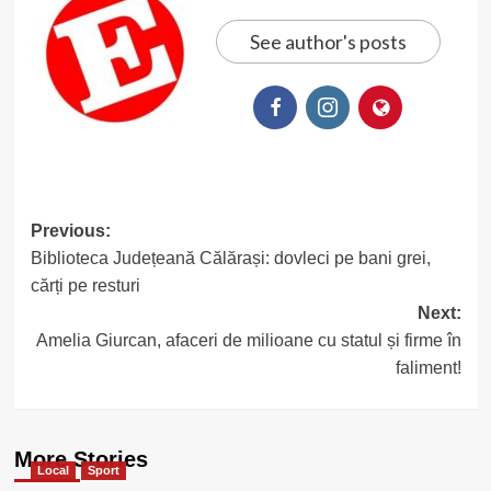
See author's posts
Post
Previous:
Biblioteca Județeană Călărași: dovleci pe bani grei,
navigation
cărți pe resturi
Next:
Amelia Giurcan, afaceri de milioane cu statul și firme în
faliment!
More Stories
Local
Sport