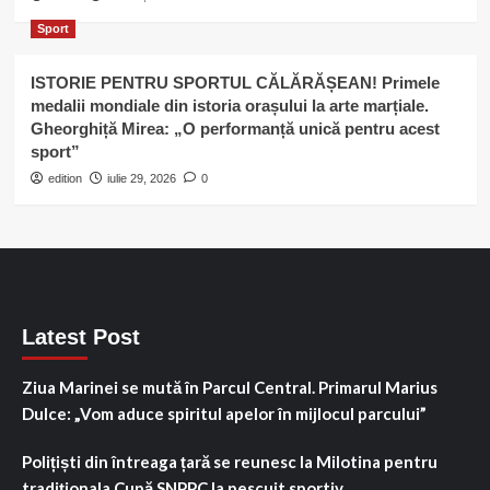
Sport
ISTORIE PENTRU SPORTUL CĂLĂRĂȘEAN! Primele
medalii mondiale din istoria orașului la arte marțiale.
Gheorghiță Mirea: „O performanță unică pentru acest
sport”
edition
iulie 29, 2026
0
Latest Post
Ziua Marinei se mută în Parcul Central. Primarul Marius
Dulce: „Vom aduce spiritul apelor în mijlocul parcului”
Polițiști din întreaga țară se reunesc la Milotina pentru
tradiționala Cupă SNPPC la pescuit sportiv