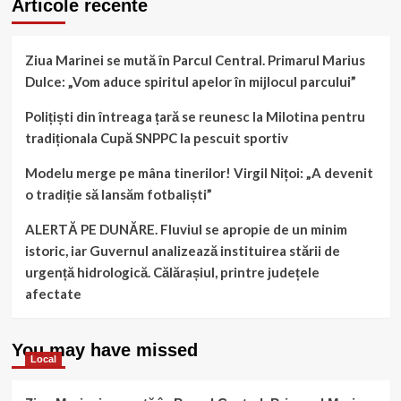
Articole recente
Ziua Marinei se mută în Parcul Central. Primarul Marius
Dulce: „Vom aduce spiritul apelor în mijlocul parcului”
Polițiști din întreaga țară se reunesc la Milotina pentru
tradiționala Cupă SNPPC la pescuit sportiv
Modelu merge pe mâna tinerilor! Virgil Nițoi: „A devenit
o tradiție să lansăm fotbaliști”
ALERTĂ PE DUNĂRE. Fluviul se apropie de un minim
istoric, iar Guvernul analizează instituirea stării de
urgență hidrologică. Călărașiul, printre județele
afectate
You may have missed
Local