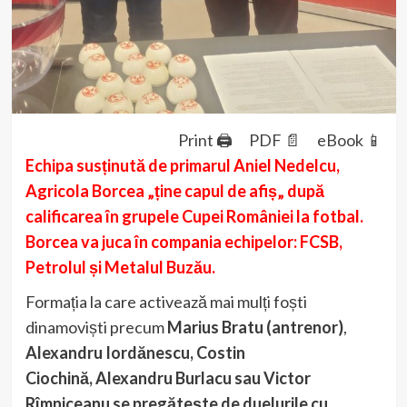
Print 🖨
PDF 📄
eBook 📱
Echipa susținută de primarul Aniel Nedelcu,
Agricola Borcea „ține capul de afiș„ după
calificarea în grupele Cupei României la fotbal.
Borcea va juca în compania echipelor: FCSB,
Petrolul și Metalul Buzău.
Formația la care activează mai mulți foști
dinamoviști precum
Marius Bratu (antrenor)
,
Alexandru Iordănescu,
Costin
Ciochină,
Alexandru Burlacu sau Victor
Rîmniceanu se pregătește de duelurile cu