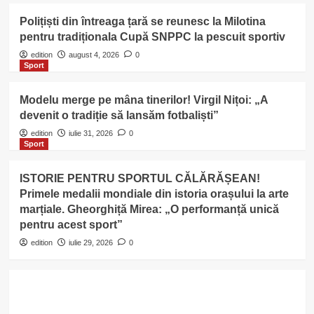
Polițiști din întreaga țară se reunesc la Milotina
pentru tradiționala Cupă SNPPC la pescuit sportiv
edition
august 4, 2026
0
Sport
Modelu merge pe mâna tinerilor! Virgil Nițoi: „A
devenit o tradiție să lansăm fotbaliști”
edition
iulie 31, 2026
0
Sport
ISTORIE PENTRU SPORTUL CĂLĂRĂȘEAN!
Primele medalii mondiale din istoria orașului la arte
marțiale. Gheorghiță Mirea: „O performanță unică
pentru acest sport”
edition
iulie 29, 2026
0