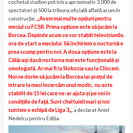
cochetul stadion pot intra aproximativ 3.000 de
spectatori și 500 la tribuna oficială aflată acum în
construcție.
„Avem mai multe opțiuni pentru
meciul cu FCSB. Prima opțiune este să jucăm la
Borcea. Depinde acum ce vor stabili televiziunile,
ora de start a meciului. Să închiriem o nocturnă e
prea scump pentru noi. A doua opțiune este la
Călărași dacă nocturna mai este funcțională și
omologată. Ar mai fi la Slobozia sau la Clinceni.
Noi ne dorim să jucăm la Borcea iar prețul de
intrare la meci încercăm unul modic, nu este
stabilit de 15 lei care ne-ar ajuta și pe noi în
condițiile de față. Sunt cheltuieli mari și noi
suntem o echipă de Liga 3„
, a declarat Aniel
Nedelcu pentru Ediția.