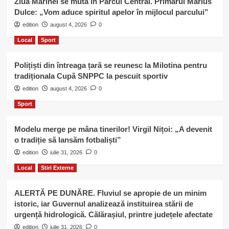
Ziua Marinei se mută în Parcul Central. Primarul Marius
Dulce: „Vom aduce spiritul apelor în mijlocul parcului”
edition
august 4, 2026
0
Local
Sport
Polițiști din întreaga țară se reunesc la Milotina pentru
tradiționala Cupă SNPPC la pescuit sportiv
edition
august 4, 2026
0
Sport
Modelu merge pe mâna tinerilor! Virgil Nițoi: „A devenit
o tradiție să lansăm fotbaliști”
edition
iulie 31, 2026
0
Local
Stiri Externe
ALERTĂ PE DUNĂRE. Fluviul se apropie de un minim
istoric, iar Guvernul analizează instituirea stării de
urgență hidrologică. Călărașiul, printre județele afectate
edition
iulie 31, 2026
0