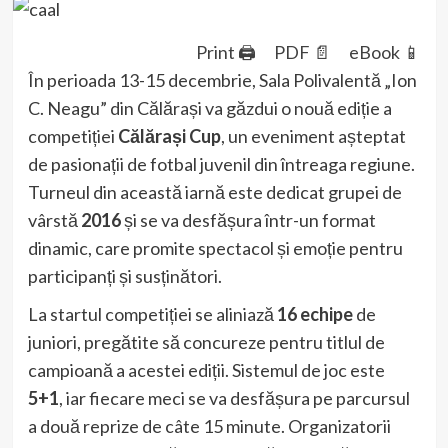
Print 🖨
PDF 📄
eBook 📱
În perioada 13-15 decembrie, Sala Polivalentă „Ion
C. Neagu” din Călărași va găzdui o nouă ediție a
competiției
Călărași Cup
, un eveniment așteptat
de pasionații de fotbal juvenil din întreaga regiune.
Turneul din această iarnă este dedicat grupei de
vârstă
2016
și se va desfășura într-un format
dinamic, care promite spectacol și emoție pentru
participanți și susținători.
La startul competiției se aliniază
16 echipe
de
juniori, pregătite să concureze pentru titlul de
campioană a acestei ediții. Sistemul de joc este
5+1
, iar fiecare meci se va desfășura pe parcursul
a două reprize de câte 15 minute. Organizatorii