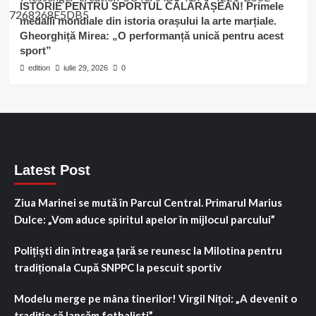
ISTORIE PENTRU SPORTUL CĂLĂRĂȘEAN! Primele
medalii mondiale din istoria orașului la arte marțiale.
Gheorghiță Mirea: „O performanță unică pentru acest
sport”
edition
iulie 29, 2026
0
Latest Post
Ziua Marinei se mută în Parcul Central. Primarul Marius
Dulce: „Vom aduce spiritul apelor în mijlocul parcului”
Polițiști din întreaga țară se reunesc la Milotina pentru
tradiționala Cupă SNPPC la pescuit sportiv
Modelu merge pe mâna tinerilor! Virgil Nițoi: „A devenit o
tradiție să lansăm fotbaliști”