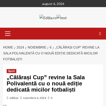
Skip
august 6, 2026
to
content
Primary
Menu
HOME
2024
NOIEMBRIE
6
„CĂLĂRAȘI CUP” REVINE LA
SALA POLIVALENTĂ CU O NOUĂ EDIȚIE DEDICATĂ MICILOR
FOTBALIȘTI
Sport
„Călărași Cup” revine la Sala
Polivalentă cu o nouă ediție
dedicată micilor fotbaliști
edition
noiembrie 6, 2024
0