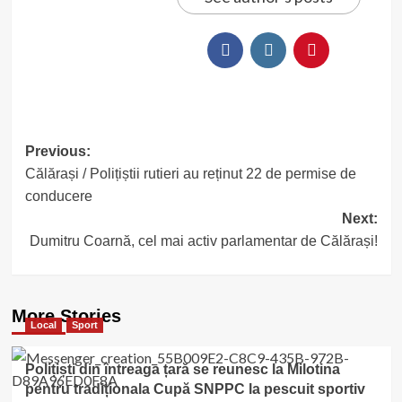
Post
Previous:
Călărași / Polițiștii rutieri au reținut 22 de permise de
navigation
conducere
Next:
Dumitru Coarnă, cel mai activ parlamentar de Călărași!
More Stories
Local
Sport
Polițiști din întreaga țară se reunesc la Milotina
pentru tradiționala Cupă SNPPC la pescuit sportiv