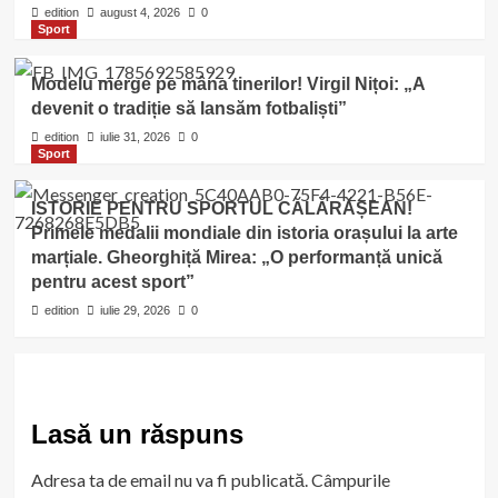
edition
august 4, 2026
0
Sport
Modelu merge pe mâna tinerilor! Virgil Nițoi: „A
devenit o tradiție să lansăm fotbaliști”
edition
iulie 31, 2026
0
Sport
ISTORIE PENTRU SPORTUL CĂLĂRĂȘEAN!
Primele medalii mondiale din istoria orașului la arte
marțiale. Gheorghiță Mirea: „O performanță unică
pentru acest sport”
edition
iulie 29, 2026
0
Lasă un răspuns
Adresa ta de email nu va fi publicată.
Câmpurile