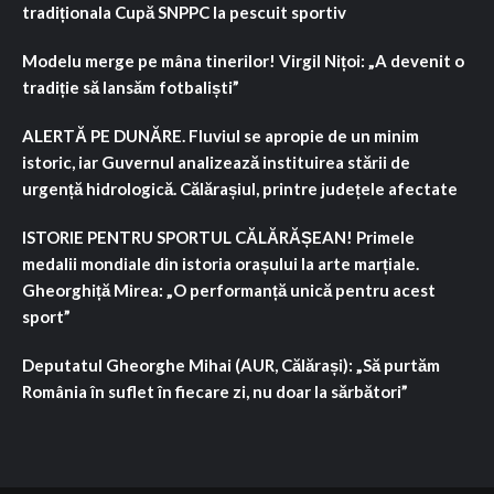
tradiționala Cupă SNPPC la pescuit sportiv
Modelu merge pe mâna tinerilor! Virgil Nițoi: „A devenit o
tradiție să lansăm fotbaliști”
ALERTĂ PE DUNĂRE. Fluviul se apropie de un minim
istoric, iar Guvernul analizează instituirea stării de
urgență hidrologică. Călărașiul, printre județele afectate
ISTORIE PENTRU SPORTUL CĂLĂRĂȘEAN! Primele
medalii mondiale din istoria orașului la arte marțiale.
Gheorghiță Mirea: „O performanță unică pentru acest
sport”
Deputatul Gheorghe Mihai (AUR, Călărași): „Să purtăm
România în suflet în fiecare zi, nu doar la sărbători”