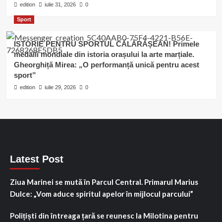
edition
iulie 31, 2026
0
Sport
ISTORIE PENTRU SPORTUL CĂLĂRĂȘEAN! Primele
medalii mondiale din istoria orașului la arte marțiale.
Gheorghiță Mirea: „O performanță unică pentru acest
sport”
edition
iulie 29, 2026
0
Latest Post
Ziua Marinei se mută în Parcul Central. Primarul Marius
Dulce: „Vom aduce spiritul apelor în mijlocul parcului”
Polițiști din întreaga țară se reunesc la Milotina pentru