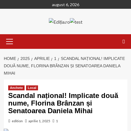
Skip
august 6, 2026
to
content
Primary
Menu
HOME
2025
APRILIE
1
SCANDAL NAȚIONAL! IMPLICATE
DOUĂ NUME, FLORINA BRÂNZAN ȘI SENATOAREA DANIELA
MIHAI
Anchete
Local
Scandal național! Implicate două
nume, Florina Brânzan și
Senatoarea Daniela Mihai
edition
aprilie 1, 2025
1