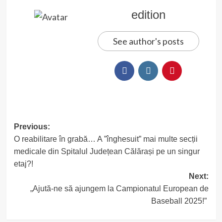
edition
See author's posts
Post
Previous:
O reabilitare în grabă… A ”înghesuit” mai multe secții
navigation
medicale din Spitalul Județean Călărași pe un singur
etaj?!
Next:
„Ajută-ne să ajungem la Campionatul European de
Baseball 2025!”