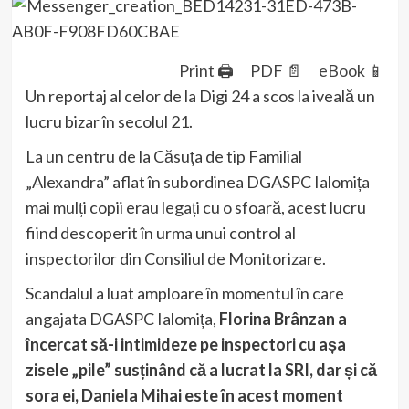
Print 🖨
PDF 📄
eBook 📱
Un reportaj al celor de la Digi 24 a scos la iveală un
lucru bizar în secolul 21.
La un centru de la Căsuța de tip Familial
„Alexandra” aflat în subordinea DGASPC Ialomița
mai mulți copii erau legați cu o sfoară, acest lucru
fiind descoperit în urma unui control al
inspectorilor din Consiliul de Monitorizare.
Scandalul a luat amploare în momentul în care
angajata DGASPC Ialomița,
Florina Brânzan a
încercat să-i intimideze pe inspectori cu așa
zisele „pile” susținând că a lucrat la SRI, dar și că
sora ei, Daniela Mihai este în acest moment