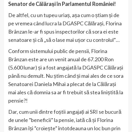
Senator de Călărași în Parlamentul României!
De altfel, cu un tupeu uriaș, așa cum o știam și de
pe vremea când lucra la DGASPC Călărași, Florina
Brânzan le-ar fi spus inspectorilor că sora ei este
senatoare și că „să o lase mai ușor cu controlul”…
Conform sistemului public de pensii, Florina
Brânzan este are un venit anual de 67.200 Ron
(5.600 lunar) și a fost angajată la DGASPC Călărași
până nu demult. Nu știm când și mai ales de ce sora
Senatoarei Daniela Mihai a plecat de la Călărași
mai ales că domnia sa ar fi trebuit să stea liniștită la
pensie?!
Dar, cum unii dintre foștii angajați ai SRI se bucură
de unele ”beneficii” la pensie, iată că și Florina
Brânzan își ”croiește” întotdeauna un loc bun prin