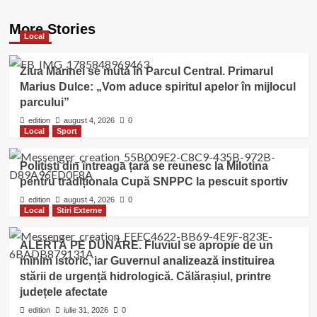
More Stories
Local
Ziua Marinei se mută în Parcul Central. Primarul
Marius Dulce: „Vom aduce spiritul apelor în mijlocul
parcului”
edition
august 4, 2026
0
Local
Sport
Polițiști din întreaga țară se reunesc la Milotina
pentru tradiționala Cupă SNPPC la pescuit sportiv
edition
august 4, 2026
0
Local
Stiri Externe
ALERTĂ PE DUNĂRE. Fluviul se apropie de un
minim istoric, iar Guvernul analizează instituirea
stării de urgență hidrologică. Călărașiul, printre
județele afectate
edition
iulie 31, 2026
0