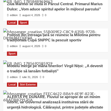
Ziua Marinei se mută în Parcul Central. Primarul Marius
Dulce: „Vom aduce spiritul apelor în mijlocul parcului”
edition
august 4, 2026
0
Local
Sport
Polițiști din întreaga țară se reunesc la Milotina pentru
tradiționala Cupă SNPPC la pescuit sportiv
edition
august 4, 2026
0
Sport
Modelu merge pe mâna tinerilor! Virgil Nițoi: „A devenit
o tradiție să lansăm fotbaliști”
edition
iulie 31, 2026
0
Local
Stiri Externe
ALERTĂ PE DUNĂRE. Fluviul se apropie de un minim
istoric, iar Guvernul analizează instituirea stării de
urgență hidrologică. Călărașiul, printre județele afectate