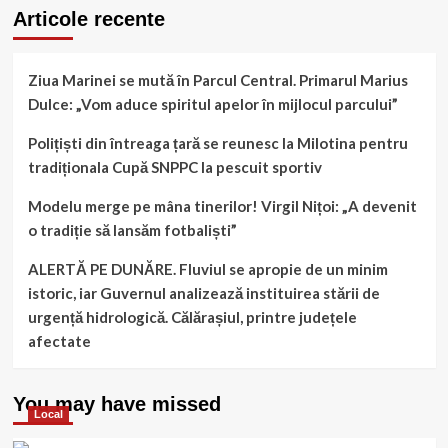
Articole recente
Ziua Marinei se mută în Parcul Central. Primarul Marius
Dulce: „Vom aduce spiritul apelor în mijlocul parcului”
Polițiști din întreaga țară se reunesc la Milotina pentru
tradiționala Cupă SNPPC la pescuit sportiv
Modelu merge pe mâna tinerilor! Virgil Nițoi: „A devenit
o tradiție să lansăm fotbaliști”
ALERTĂ PE DUNĂRE. Fluviul se apropie de un minim
istoric, iar Guvernul analizează instituirea stării de
urgență hidrologică. Călărașiul, printre județele
afectate
You may have missed
Local