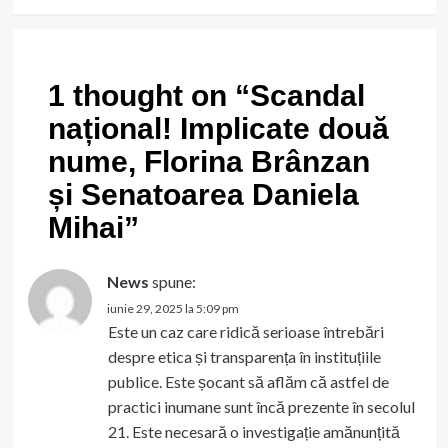
1 thought on “
Scandal
național! Implicate două
nume, Florina Brânzan
și Senatoarea Daniela
Mihai
”
News
spune:
iunie 29, 2025 la 5:09 pm
Este un caz care ridică serioase întrebări
despre etica și transparența în instituțiile
publice. Este șocant să aflăm că astfel de
practici inumane sunt încă prezente în secolul
21. Este necesară o investigație amănunțită