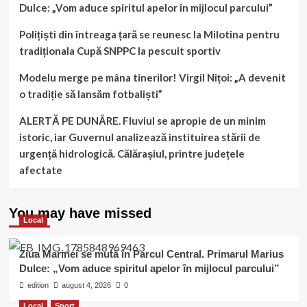
Dulce: „Vom aduce spiritul apelor în mijlocul parcului”
călărășean”
Polițiști din întreaga țară se reunesc la Milotina pentru
tradiționala Cupă SNPPC la pescuit sportiv
Modelu merge pe mâna tinerilor! Virgil Nițoi: „A devenit
o tradiție să lansăm fotbaliști”
ALERTĂ PE DUNĂRE. Fluviul se apropie de un minim
istoric, iar Guvernul analizează instituirea stării de
urgență hidrologică. Călărașiul, printre județele
afectate
You may have missed
Local
Ziua Marinei se mută în Parcul Central. Primarul Marius
Dulce: „Vom aduce spiritul apelor în mijlocul parcului”
edition
august 4, 2026
0
Local
Sport