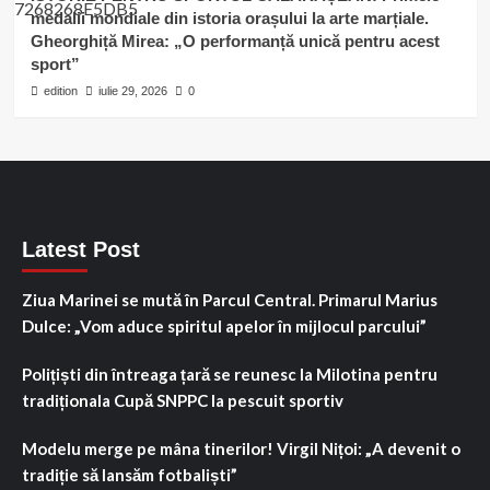
medalii mondiale din istoria orașului la arte marțiale.
Gheorghiță Mirea: „O performanță unică pentru acest
sport”
edition
iulie 29, 2026
0
Latest Post
Ziua Marinei se mută în Parcul Central. Primarul Marius
Dulce: „Vom aduce spiritul apelor în mijlocul parcului”
Polițiști din întreaga țară se reunesc la Milotina pentru
tradiționala Cupă SNPPC la pescuit sportiv
Modelu merge pe mâna tinerilor! Virgil Nițoi: „A devenit o
tradiție să lansăm fotbaliști”