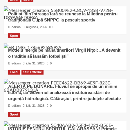
Polițiști din întreaga țară se reunesc la Milotina pentru
tradiționala Cupă SNPPC la pescuit sportiv
edition
august 4, 2026
0
Sport
Modelu merge pe mâna tinerilor! Virgil Nițoi: „A devenit
o tradiție să lansăm fotbaliști”
edition
iulie 31, 2026
0
Local
Stiri Externe
ALERTĂ PE DUNĂRE. Fluviul se apropie de un minim
istoric, iar Guvernul analizează instituirea stării de
urgență hidrologică. Călărașiul, printre județele afectate
edition
iulie 31, 2026
0
Sport
ISTORIE PENTRU SPORTUL CĂLĂRĂȘEAN! Primele