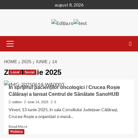
Skip
august 8, 2026
to
content
Primary
Menu
HOME
2025
IUNIE
14
Zi:
14 iunie 2025
Local
Social
În sprijinul pacienților oncologici / Crucea Roșie
Călărași a lansat Centrul de Sănătate SanoHUB
edition
iunie 14, 2025
0
Vineri, 13 iunie 2025, în sala Consiliului Județean Călărași,
Crucea Roșie a organizat o masă...
Read
Read More
more
Politica
about