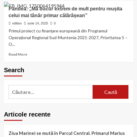
În
Pandea: „Mă bucur extrem de mult pentru reușita
sprijinul
celui mai tânăr primar călărășean”
pacienților
oncologici
edition
iunie 14, 2025
0
/
Primul proiect cu finanțare europeană din Programul
Crucea
Operațional Regional Sud-Muntenia 2021-2027, Prioritatea 5 –
Roșie
O...
Călărași
a
Read
Read More
lansat
more
Centrul
about
Search
de
Pandea:
Sănătate
„Mă
SanoHUB
bucur
Caută
extrem
de
după:
mult
pentru
reușita
Articole recente
celui
mai
tânăr
Ziua Marinei se mută în Parcul Central. Primarul Marius
primar