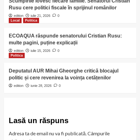
Scumpirile lovesc fiecare familie. Senatorul Cristian
Rusu cere politici fiscale în sprijinul românilor
edition
iulie 21, 2026
0
Local
Politica
ECOAQUA răspunde senatorului Cristian Rusu:
multe pagini, puține explicații
edition
iulie 15, 2026
0
Politica
Deputatul AUR Mihai Gheorghe critică blocajul
politic și cere revenirea la voința cetățenilor
edition
iunie 28, 2026
0
Lasă un răspuns
Adresa ta de email nu va fi publicată.
Câmpurile