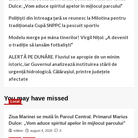
Dulce: „Vom aduce spiritul apelor în mijlocul parcului”
Polițiști din întreaga țară se reunesc la Milotina pentru
tradiționala Cupă SNPPC la pescuit sportiv
Modelu merge pe mâna tinerilor! Virgil Nițoi: „A devenit
o tradiție să lansăm fotbaliști”
ALERTĂ PE DUNĂRE. Fluviul se apropie de un minim
istoric, iar Guvernul analizează instituirea stării de
urgență hidrologică. Călărașiul, printre județele
afectate
You may have missed
Local
Ziua Marinei se mută în Parcul Central. Primarul Marius
Dulce: „Vom aduce spiritul apelor în mijlocul parcului”
edition
august 4, 2026
0