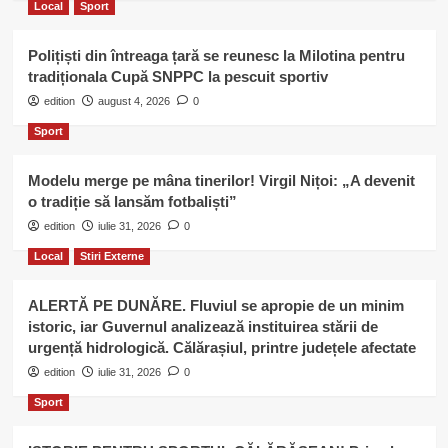
Local
Sport
Polițiști din întreaga țară se reunesc la Milotina pentru
tradiționala Cupă SNPPC la pescuit sportiv
edition
august 4, 2026
0
Sport
Modelu merge pe mâna tinerilor! Virgil Nițoi: „A devenit
o tradiție să lansăm fotbaliști”
edition
iulie 31, 2026
0
Local
Stiri Externe
ALERTĂ PE DUNĂRE. Fluviul se apropie de un minim
istoric, iar Guvernul analizează instituirea stării de
urgență hidrologică. Călărașiul, printre județele afectate
edition
iulie 31, 2026
0
Sport