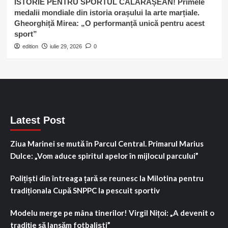
ISTORIE PENTRU SPORTUL CĂLĂRĂȘEAN! Primele
medalii mondiale din istoria orașului la arte marțiale.
Gheorghiță Mirea: „O performanță unică pentru acest
sport”
edition
iulie 29, 2026
0
Latest Post
Ziua Marinei se mută în Parcul Central. Primarul Marius
Dulce: „Vom aduce spiritul apelor în mijlocul parcului”
Polițiști din întreaga țară se reunesc la Milotina pentru
tradiționala Cupă SNPPC la pescuit sportiv
Modelu merge pe mâna tinerilor! Virgil Nițoi: „A devenit o
tradiție să lansăm fotbaliști”