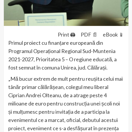
Print 🖨
PDF 📄
eBook 📱
Primul proiect cu finanțare europeană din
Programul Operațional Regional Sud-Muntenia
2021-2027, Prioritatea 5 – O regiune educată, a
fost semnat în comuna Unirea, jud. Călărași.
„Mă bucur extrem de mult pentru reușita celui mai
tânăr primar călărășean, colegul meu liberal
Ciprian Andrei Olteanu, de a atrage peste 4
milioane de euro pentru construcția unei școli noi
și mulțumesc pentru invitația de a participa la
evenimentul ce a marcat, oficial, debutul acestui
proiect, eveniment ce s-a desfășurat în prezența