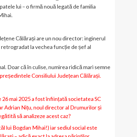
patele lui – o firmă nouă legată de familia
Mihai.
țene Călărași are un nou director: inginerul
 retrogradat la vechea funcție de șef al
al. Doar că în culise, numirea ridică mari semne
epreședintele Consiliului Județean Călărași.
 26 mai 2025 a fost înființată societatea SC
 Adrian Nițu, noul director al Drumurilor și
egătită să analizeze acest caz?
tăl lui Bogdan Mihai!) iar sediul social este
ărași – adică exact la adresa părinților