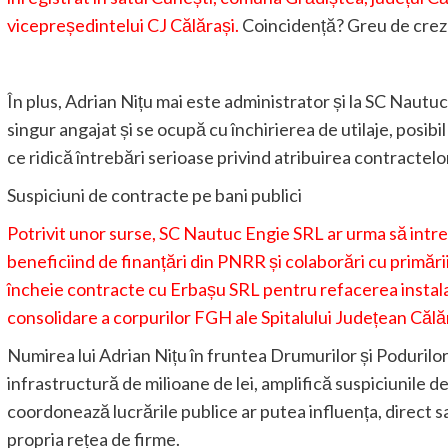
vicepreședintelui CJ Călărași.
Coincidență? Greu de crez
În plus, Adrian Nițu mai este administrator și la SC Nautu
singur angajat și se ocupă cu închirierea de utilaje, posib
ce ridică întrebări serioase privind atribuirea contractelor
Suspiciuni de contracte pe bani publici
Potrivit unor surse, SC Nautuc Engie SRL ar urma să intre 
beneficiind de finanțări din PNRR și colaborări cu primări
încheie contracte cu Erbașu SRL pentru refacerea instalați
consolidare a corpurilor FGH ale Spitalului Județean Călă
Numirea lui Adrian Nițu în fruntea Drumurilor și Podurilor,
infrastructură de milioane de lei, amplifică suspiciunile de
coordonează lucrările publice ar putea influența, direct s
propria rețea de firme.