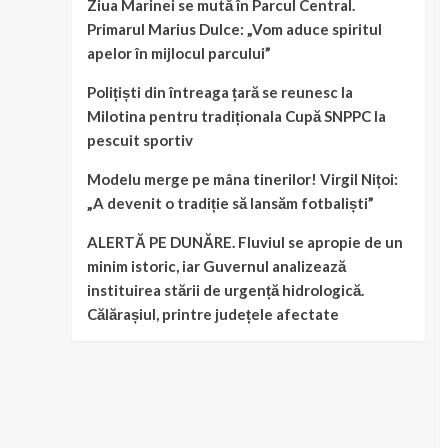
Ziua Marinei se mută în Parcul Central.
Primarul Marius Dulce: „Vom aduce spiritul
apelor în mijlocul parcului”
Polițiști din întreaga țară se reunesc la
Milotina pentru tradiționala Cupă SNPPC la
pescuit sportiv
Modelu merge pe mâna tinerilor! Virgil Nițoi:
„A devenit o tradiție să lansăm fotbaliști”
ALERTĂ PE DUNĂRE. Fluviul se apropie de un
minim istoric, iar Guvernul analizează
instituirea stării de urgență hidrologică.
Călărașiul, printre județele afectate