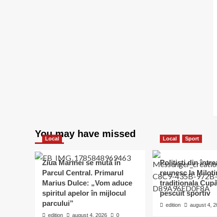
You may have missed
Local
Local
Sport
Ziua Marinei se mută în
Polițiști din într
Parcul Central. Primarul
reunesc la Milot
Marius Dulce: „Vom aduce
tradiționala Cu
spiritul apelor în mijlocul
pescuit sportiv
parcului”
edition
august 4, 
edition
august 4, 2026
0