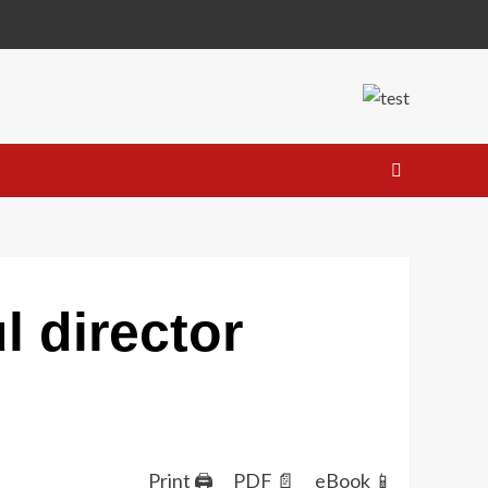
l director
Print 🖨
PDF 📄
eBook 📱