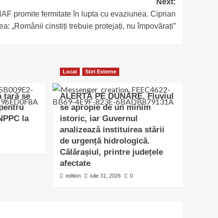
Next:
AF promite fermitate în lupta cu evaziunea. Ciprian
a: „Românii cinstiți trebuie protejați, nu împovărați”
Local
Stiri Externe
a țară se
ALERTĂ PE DUNĂRE. Fluviul
 pentru
se apropie de un minim
SNPPC la
istoric, iar Guvernul
analizează instituirea stării
de urgență hidrologică.
Călărașiul, printre județele
afectate
edition
iulie 31, 2026
0