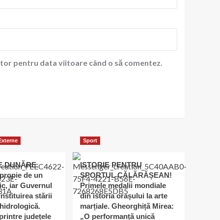
ator pentru data viitoare când o să comentez.
 Externe
Sport
E DUNĂRE.
ISTORIE PENTRU
apropie de un
SPORTUL CĂLĂRĂȘEAN!
ic, iar Guvernul
Primele medalii mondiale
nstituirea stării
din istoria orașului la arte
hidrologică.
marțiale. Gheorghiță Mirea:
printre județele
„O performanță unică