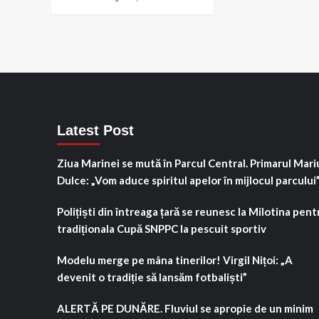
Latest Post
Ziua Marinei se mută în Parcul Central. Primarul Mari
Dulce: „Vom aduce spiritul apelor în mijlocul parcului
Polițiști din întreaga țară se reunesc la Milotina pent
tradiționala Cupă SNPPC la pescuit sportiv
Modelu merge pe mâna tinerilor! Virgil Nițoi: „A
devenit o tradiție să lansăm fotbaliști”
ALERTĂ PE DUNĂRE. Fluviul se apropie de un minim