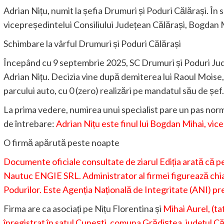
Adrian Nițu, numit la șefia Drumuri și Poduri Călărași. În s
vicepreședintelui Consiliului Județean Călărași, Bogdan 
Schimbare la vârful Drumuri și Poduri Călărași
Începând cu 9 septembrie 2025, SC Drumuri și Poduri Jude
Adrian Nițu. Decizia vine după demiterea lui Raoul Moise,
parcului auto, cu 0 (zero) realizări pe mandatul său de șef.
La prima vedere, numirea unui specialist pare un pas norm
de întrebare:
Adrian Nițu este finul lui Bogdan Mihai, vic
O firmă apărută peste noapte
Documente oficiale consultate de ziarul Ediția arată că pe
Nautuc ENGIE SRL. Administrator al firmei figurează chiar
Podurilor. Este Agenția Națională de Integritate (ANI) pr
Firma are ca asociați pe Nițu Florentina și
Mihai Aurel, (ta
înregistrat în satul Cunești, comuna Grădiștea, județul Căl