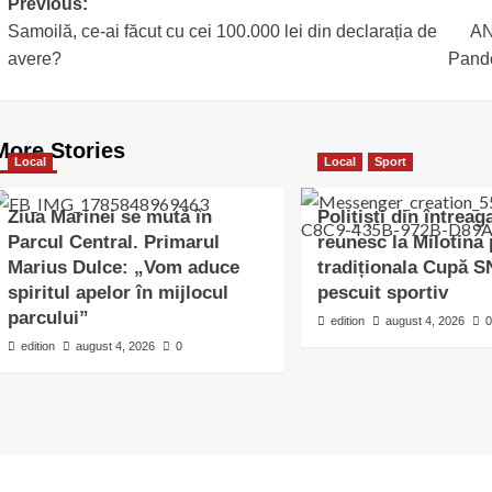
Post
Previous:
Samoilă, ce-ai făcut cu cei 100.000 lei din declarația de
AN
navigation
avere?
Pande
More Stories
Local
Local
Sport
Ziua Marinei se mută în
Polițiști din întreag
Parcul Central. Primarul
reunesc la Milotina
Marius Dulce: „Vom aduce
tradiționala Cupă 
spiritul apelor în mijlocul
pescuit sportiv
parcului”
edition
august 4, 2026
0
edition
august 4, 2026
0