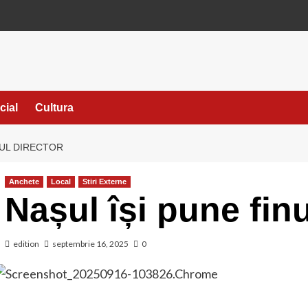
cial
Cultura
NUL DIRECTOR
Anchete
Local
Stiri Externe
Nașul își pune finu
edition
septembrie 16, 2025
0