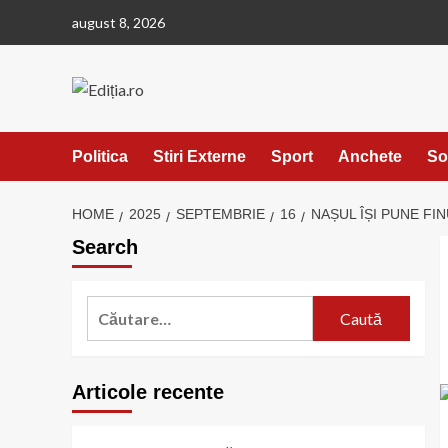
Skip
august 8, 2026
to
content
Politica
Stiri Externe
Sport
Anchete
So
HOME
2025
SEPTEMBRIE
16
NAȘUL ÎȘI PUNE FI
Search
Caută
după:
Articole recente