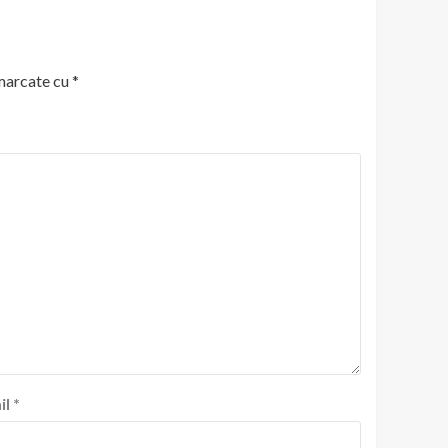
 marcate cu
*
il
*