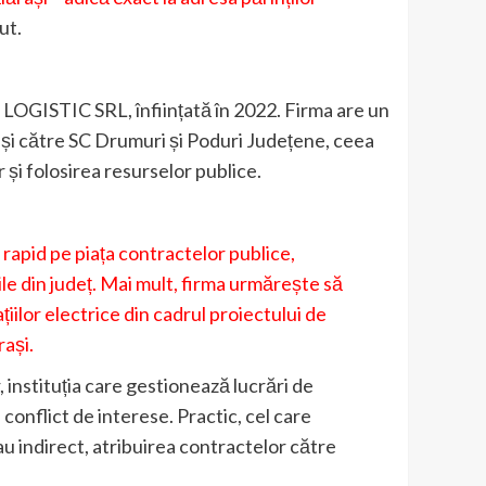
ut.
c LOGISTIC SRL, înființată în 2022. Firma are un
il și către SC Drumuri și Poduri Județene, ceea
 și folosirea resurselor publice.
rapid pe piața contractelor publice,
ile din județ. Mai mult, firma urmărește să
ilor electrice din cadrul proiectului de
rași.
 instituția care gestionează lucrări de
 conflict de interese. Practic, cel care
au indirect, atribuirea contractelor către