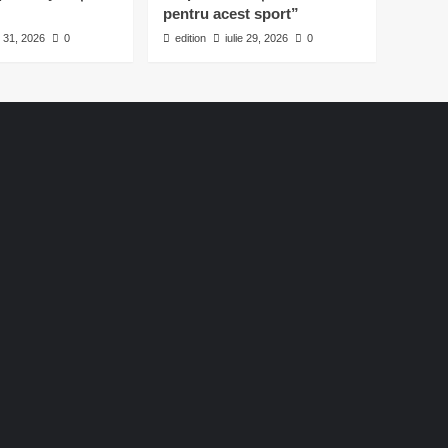
pentru acest sport”
e 31, 2026
0
edition
iulie 29, 2026
0