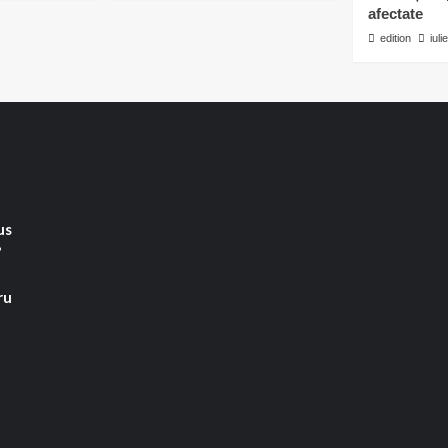
afectate
edition
iuli
us
”
ru