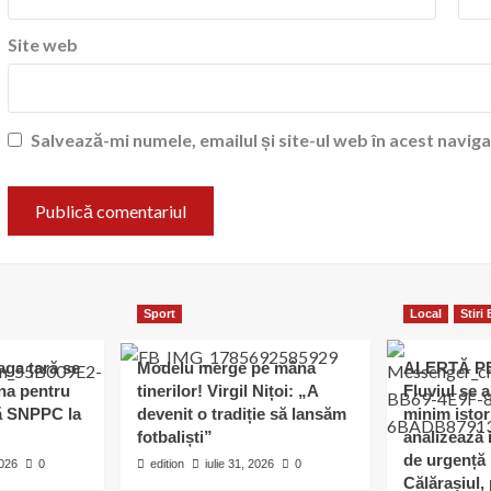
Site web
Salvează-mi numele, emailul și site-ul web în acest navig
Sport
Local
Stiri
eaga țară se
Modelu merge pe mâna
ALERTĂ P
ina pentru
tinerilor! Virgil Nițoi: „A
Fluviul se 
pă SNPPC la
devenit o tradiție să lansăm
minim istor
fotbaliști”
analizează i
de urgență 
2026
0
edition
iulie 31, 2026
0
Călărașiul, 