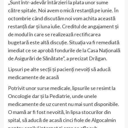
„Sunt într-adevăr întârzieri la plata unor sume
către spitale. Noi avem o mică restanță pe iunie. În
octombrie când discutăm noi vom achita această
restanță dar și luna iulie. Creditul de angajament și
de modul în care se realizează rectificarea
bugetară este altă discuție. Situația va fi remediată
imediat ce se aprobă fondurile de la Casa Națională
de Asigurări de Sănătate”, a precizat Drăgan.
Lipsuri pe alte secții și pacienți nevoiți să aducă
medicamente de acasă
Potrivit unor surse medicale, lipsurile se resimt la
Oncologie dar și la Pediatrie, unde unele
medicamente de uz curent nu mai sunt disponibile.
O mamă ar fi fost nevoită, în lipsa stocurilor din
spital, să aducă de acasă cinci fiole de Algocalmin
pentru copilul internat și care se afla sub