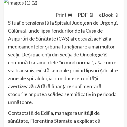
Print 🖨
PDF 📄
eBook 📱
Situație tensionată la Spitalul Județean de Urgență
Călărași, unde lipsa fondurilor de la Casa de
Asigurări de Sănătate (CAS) afectează achiziția
medicamentelor și buna funcționare a mai multor
secții. Deși pacienții din Secția de Oncologie își
continuă tratamentele ”în mod normal”, așa cum ni
s-a transmis, există semnale privind lipsuri și în alte
zone ale spitalului, iar conducerea unității
avertizează că fără finanțare suplimentară,
stocurile ar putea scădea semnificativ în perioada
următoare.
Contactată de Ediția, managera unității de
sănătate, Florentina Stamate a explicat că