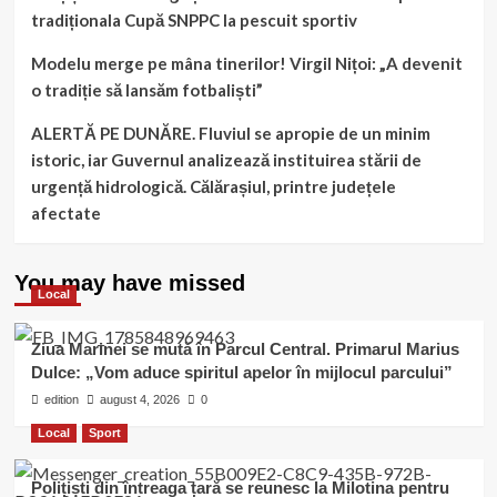
tradiționala Cupă SNPPC la pescuit sportiv
Modelu merge pe mâna tinerilor! Virgil Nițoi: „A devenit
o tradiție să lansăm fotbaliști”
ALERTĂ PE DUNĂRE. Fluviul se apropie de un minim
istoric, iar Guvernul analizează instituirea stării de
urgență hidrologică. Călărașiul, printre județele
afectate
You may have missed
Local
Ziua Marinei se mută în Parcul Central. Primarul Marius
Dulce: „Vom aduce spiritul apelor în mijlocul parcului”
edition
august 4, 2026
0
Local
Sport
Polițiști din întreaga țară se reunesc la Milotina pentru