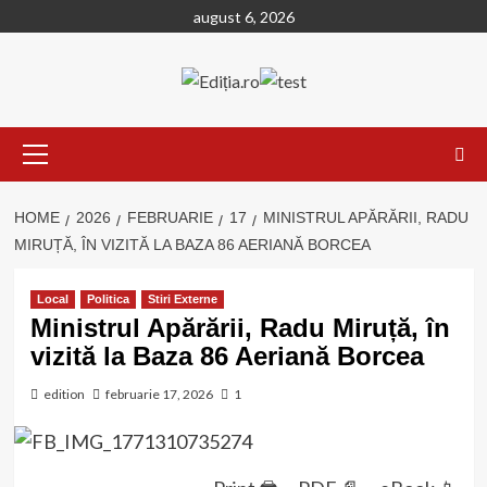
Skip
august 6, 2026
to
content
Primary
Menu
HOME
2026
FEBRUARIE
17
MINISTRUL APĂRĂRII, RADU
MIRUȚĂ, ÎN VIZITĂ LA BAZA 86 AERIANĂ BORCEA
Local
Politica
Stiri Externe
Ministrul Apărării, Radu Miruță, în
vizită la Baza 86 Aeriană Borcea
edition
februarie 17, 2026
1