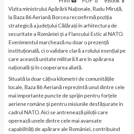
Print 🖨
PDF 📄
eBook 📱
Vizita ministrului Apărării Naționale, Radu Miruță,
la Baza 86 Aeriană Borcea reconfirmă poziția
strategică a județului Călărași în arhitectura de
securitate a României și a Flancului Estic al NATO.
Evenimentul marchează nu doar o prezență
instituțională, ci o validare clară a rolului esențial pe
care această unitate militară îl are în apărarea
națională și în cooperarea aliată.
Situată la doar câțiva kilometri de comunitățile
locale, Baza 86 Aeriană reprezintă unul dintre cele
mai importante puncte de sprijin pentru forțele
aeriene române și pentru misiunile desfășurate în
cadrul NATO. Aici se antrenează piloții care
operează unele dintre cele mai avansate
capabilități de apărare ale României, contribuind