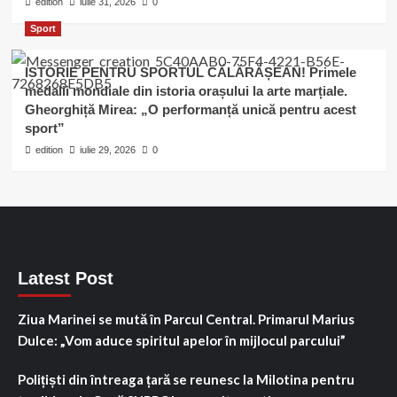
edition
iulie 31, 2026
0
Sport
ISTORIE PENTRU SPORTUL CĂLĂRĂȘEAN! Primele
medalii mondiale din istoria orașului la arte marțiale.
Gheorghiță Mirea: „O performanță unică pentru acest
sport”
edition
iulie 29, 2026
0
Latest Post
Ziua Marinei se mută în Parcul Central. Primarul Marius
Dulce: „Vom aduce spiritul apelor în mijlocul parcului”
Polițiști din întreaga țară se reunesc la Milotina pentru