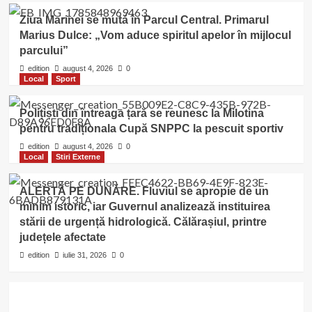
Ziua Marinei se mută în Parcul Central. Primarul
Marius Dulce: „Vom aduce spiritul apelor în mijlocul
parcului”
edition
august 4, 2026
0
Local
Sport
Polițiști din întreaga țară se reunesc la Milotina
pentru tradiționala Cupă SNPPC la pescuit sportiv
edition
august 4, 2026
0
Local
Stiri Externe
ALERTĂ PE DUNĂRE. Fluviul se apropie de un
minim istoric, iar Guvernul analizează instituirea
stării de urgență hidrologică. Călărașiul, printre
județele afectate
edition
iulie 31, 2026
0