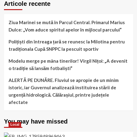
Articole recente
Ziua Marinei se mută în Parcul Central. Primarul Marius
Dulce: „Vom aduce spiritul apelor în mijlocul parcului”
Polițiști din întreaga țară se reunesc la Milotina pentru
tradiționala Cupă SNPPC la pescuit sportiv
Modelu merge pe mâna tinerilor! Virgil Nițoi: „A devenit
o tradiție să lansăm fotbaliști”
ALERTĂ PE DUNĂRE. Fluviul se apropie de un minim
istoric, iar Guvernul analizează instituirea stării de
urgență hidrologică. Călărașiul, printre județele
afectate
You may have missed
Local