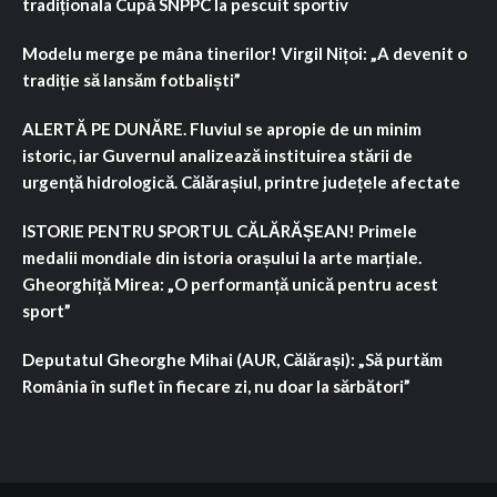
tradiționala Cupă SNPPC la pescuit sportiv
Modelu merge pe mâna tinerilor! Virgil Nițoi: „A devenit o
tradiție să lansăm fotbaliști”
ALERTĂ PE DUNĂRE. Fluviul se apropie de un minim
istoric, iar Guvernul analizează instituirea stării de
urgență hidrologică. Călărașiul, printre județele afectate
ISTORIE PENTRU SPORTUL CĂLĂRĂȘEAN! Primele
medalii mondiale din istoria orașului la arte marțiale.
Gheorghiță Mirea: „O performanță unică pentru acest
sport”
Deputatul Gheorghe Mihai (AUR, Călărași): „Să purtăm
România în suflet în fiecare zi, nu doar la sărbători”