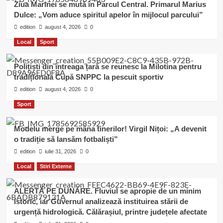
Ziua Marinei se mută în Parcul Central. Primarul Marius
Dulce: „Vom aduce spiritul apelor în mijlocul parcului”
edition
august 4, 2026
0
Local
Sport
Polițiști din întreaga țară se reunesc la Milotina pentru
tradiționala Cupă SNPPC la pescuit sportiv
edition
august 4, 2026
0
Sport
Modelu merge pe mâna tinerilor! Virgil Nițoi: „A devenit
o tradiție să lansăm fotbaliști”
edition
iulie 31, 2026
0
Local
Stiri Externe
ALERTĂ PE DUNĂRE. Fluviul se apropie de un minim
istoric, iar Guvernul analizează instituirea stării de
urgență hidrologică. Călărașiul, printre județele afectate