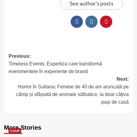
See author's posts
Post
Previous:
Timeless Events: Expertiza care transformă
navigation
evenimentele în experiențe de brand
Next:
Horror în Sultana: Femeie de 40 de ani aruncată pe
câmp și sfâșiată de animale sălbatice, la doar câțiva
pași de casă
More Stories
Local