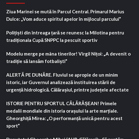
Ziua Marinei se mută în Parcul Central. Primarul Marius
Dulce: „Vom aduce spiritul apelor în mijlocul parcului”
Polițiști din întreaga țară se reunesc la Milotina pentru
tradiționala Cupă SNPPC la pescuit sportiv
Modelu merge pe mâna tinerilor! Virgil Nițoi: „A devenit o
tradiție să lansăm fotbaliști”
ALERTĂ PE DUNĂRE. Fluviul se apropie de un minim
istoric, iar Guvernul analizează instituirea stării de
urgență hidrologică. Călărașiul, printre județele afectate
ISTORIE PENTRU SPORTUL CĂLĂRĂȘEAN! Primele
medalii mondiale din istoria orașului la arte marțiale.
Gheorghiță Mirea: „O performanță unică pentru acest
sport”