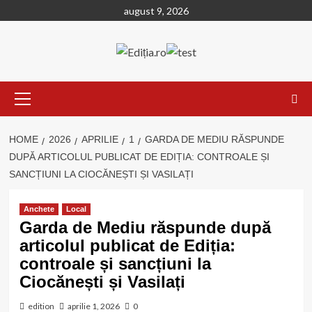
Skip
august 9, 2026
to
content
Primary
Menu
HOME
2026
APRILIE
1
GARDA DE MEDIU RĂSPUNDE
DUPĂ ARTICOLUL PUBLICAT DE EDIȚIA: CONTROALE ȘI
SANCȚIUNI LA CIOCĂNEȘTI ȘI VASILAȚI
Anchete
Local
Garda de Mediu răspunde după
articolul publicat de Ediția:
controale și sancțiuni la
Ciocănești și Vasilați
edition
aprilie 1, 2026
0