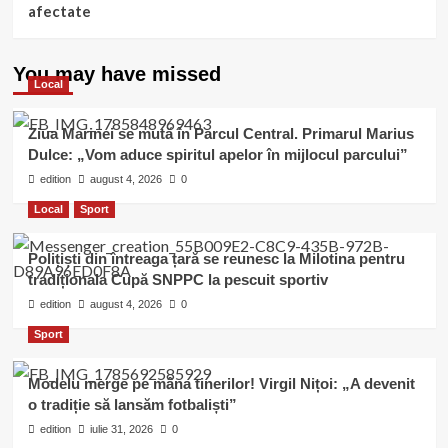
afectate
You may have missed
Local
Ziua Marinei se mută în Parcul Central. Primarul Marius
Dulce: „Vom aduce spiritul apelor în mijlocul parcului”
edition
august 4, 2026
0
Local
Sport
Polițiști din întreaga țară se reunesc la Milotina pentru
tradiționala Cupă SNPPC la pescuit sportiv
edition
august 4, 2026
0
Sport
Modelu merge pe mâna tinerilor! Virgil Nițoi: „A devenit
o tradiție să lansăm fotbaliști”
edition
iulie 31, 2026
0