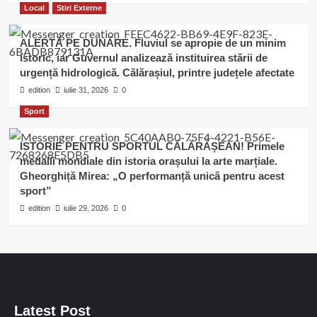
Local
Stiri Externe
ALERTĂ PE DUNĂRE. Fluviul se apropie de un minim
istoric, iar Guvernul analizează instituirea stării de
urgență hidrologică. Călărașiul, printre județele afectate
edition
iulie 31, 2026
0
Sport
ISTORIE PENTRU SPORTUL CĂLĂRĂȘEAN! Primele
medalii mondiale din istoria orașului la arte marțiale.
Gheorghiță Mirea: „O performanță unică pentru acest
sport”
edition
iulie 29, 2026
0
Latest Post