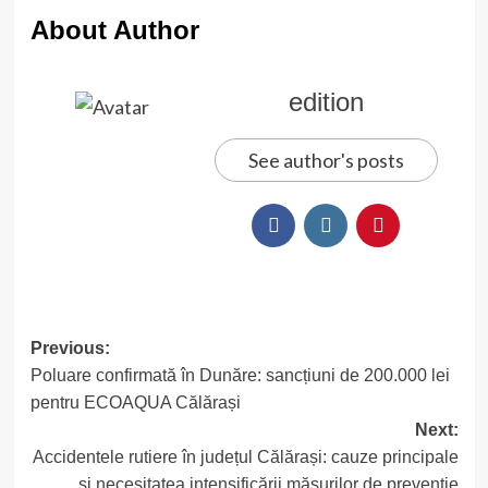
About Author
edition
See author's posts
Post
Previous:
Poluare confirmată în Dunăre: sancțiuni de 200.000 lei
navigation
pentru ECOAQUA Călărași
Next:
Accidentele rutiere în județul Călărași: cauze principale
și necesitatea intensificării măsurilor de prevenție