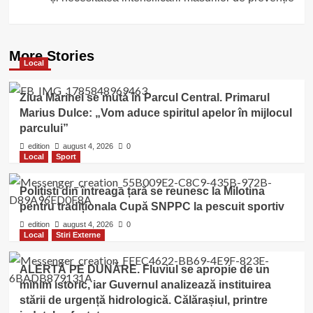
More Stories
Local
Ziua Marinei se mută în Parcul Central. Primarul
Marius Dulce: „Vom aduce spiritul apelor în mijlocul
parcului”
edition
august 4, 2026
0
Local
Sport
Polițiști din întreaga țară se reunesc la Milotina
pentru tradiționala Cupă SNPPC la pescuit sportiv
edition
august 4, 2026
0
Local
Stiri Externe
ALERTĂ PE DUNĂRE. Fluviul se apropie de un
minim istoric, iar Guvernul analizează instituirea
stării de urgență hidrologică. Călărașiul, printre