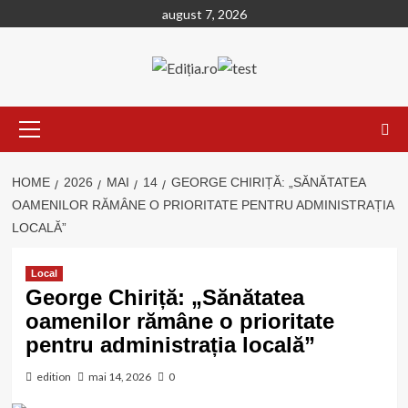
Skip
august 7, 2026
to
content
Primary
Menu
HOME
2026
MAI
14
GEORGE CHIRIȚĂ: „SĂNĂTATEA
OAMENILOR RĂMÂNE O PRIORITATE PENTRU ADMINISTRAȚIA
LOCALĂ”
Local
George Chiriță: „Sănătatea
oamenilor rămâne o prioritate
pentru administrația locală”
edition
mai 14, 2026
0