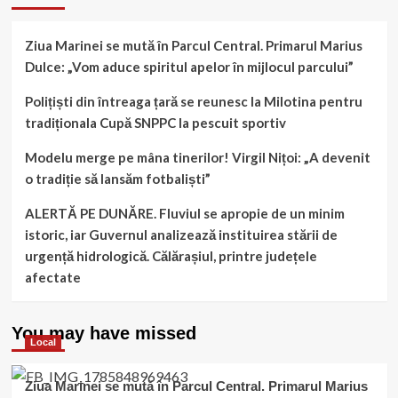
Ziua Marinei se mută în Parcul Central. Primarul Marius
Dulce: „Vom aduce spiritul apelor în mijlocul parcului”
Polițiști din întreaga țară se reunesc la Milotina pentru
tradiționala Cupă SNPPC la pescuit sportiv
Modelu merge pe mâna tinerilor! Virgil Nițoi: „A devenit
o tradiție să lansăm fotbaliști”
ALERTĂ PE DUNĂRE. Fluviul se apropie de un minim
istoric, iar Guvernul analizează instituirea stării de
urgență hidrologică. Călărașiul, printre județele
afectate
You may have missed
Local
Ziua Marinei se mută în Parcul Central. Primarul Marius