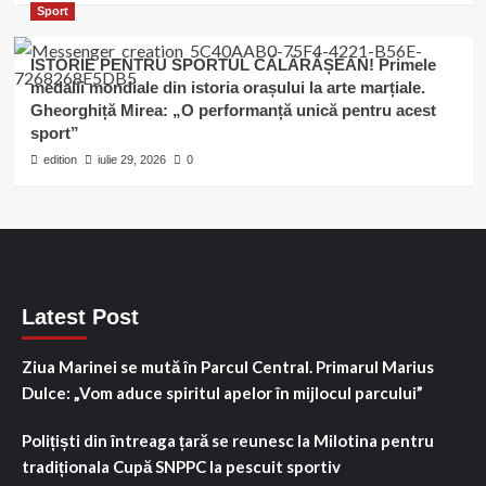
Sport
ISTORIE PENTRU SPORTUL CĂLĂRĂȘEAN! Primele
medalii mondiale din istoria orașului la arte marțiale.
Gheorghiță Mirea: „O performanță unică pentru acest
sport”
edition
iulie 29, 2026
0
Latest Post
Ziua Marinei se mută în Parcul Central. Primarul Marius
Dulce: „Vom aduce spiritul apelor în mijlocul parcului”
Polițiști din întreaga țară se reunesc la Milotina pentru
tradiționala Cupă SNPPC la pescuit sportiv