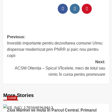
Post
Previous:
Investiții importante pentru dezvoltarea comunei Ulmu:
navigation
dispensar modernizat prin PNRR și parc nou pentru
copii
Next:
ACSM Oltenița – Spicul Vîlcelele, meci de totul sau
nimic în cursa pentru promovare
More Stories
Local
Ziua Marinei se mută în Parcul Central. Primarul