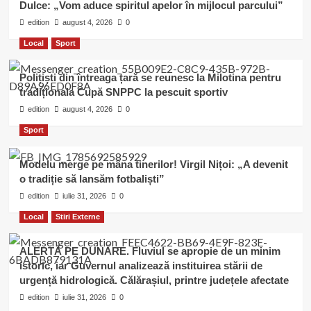
Dulce: „Vom aduce spiritul apelor în mijlocul parcului”
edition
august 4, 2026
0
Local
Sport
Polițiști din întreaga țară se reunesc la Milotina pentru
tradiționala Cupă SNPPC la pescuit sportiv
edition
august 4, 2026
0
Sport
Modelu merge pe mâna tinerilor! Virgil Nițoi: „A devenit
o tradiție să lansăm fotbaliști”
edition
iulie 31, 2026
0
Local
Stiri Externe
ALERTĂ PE DUNĂRE. Fluviul se apropie de un minim
istoric, iar Guvernul analizează instituirea stării de
urgență hidrologică. Călărașiul, printre județele afectate
edition
iulie 31, 2026
0