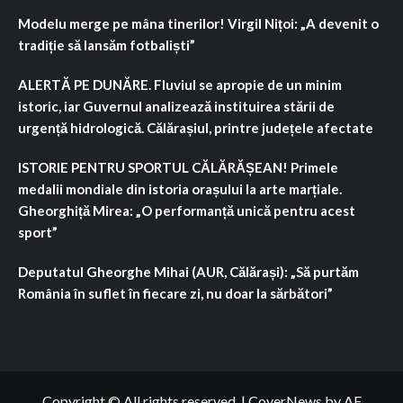
Modelu merge pe mâna tinerilor! Virgil Nițoi: „A devenit o
tradiție să lansăm fotbaliști”
ALERTĂ PE DUNĂRE. Fluviul se apropie de un minim
istoric, iar Guvernul analizează instituirea stării de
urgență hidrologică. Călărașiul, printre județele afectate
ISTORIE PENTRU SPORTUL CĂLĂRĂȘEAN! Primele
medalii mondiale din istoria orașului la arte marțiale.
Gheorghiță Mirea: „O performanță unică pentru acest
sport”
Deputatul Gheorghe Mihai (AUR, Călărași): „Să purtăm
România în suflet în fiecare zi, nu doar la sărbători”
Copyright © All rights reserved.
|
CoverNews
by AF