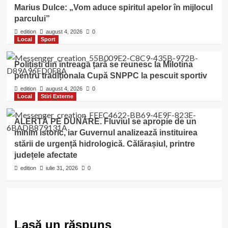
Marius Dulce: „Vom aduce spiritul apelor în mijlocul
parcului”
edition
august 4, 2026
0
Local
Sport
Polițiști din întreaga țară se reunesc la Milotina
pentru tradiționala Cupă SNPPC la pescuit sportiv
edition
august 4, 2026
0
Local
Stiri Externe
ALERTĂ PE DUNĂRE. Fluviul se apropie de un
minim istoric, iar Guvernul analizează instituirea
stării de urgență hidrologică. Călărașiul, printre
județele afectate
edition
iulie 31, 2026
0
Lasă un răspuns