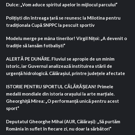
Dulce: „Vom aduce spiritul apelor în mijlocul parcului”
Polițiști din întreaga țară se reunesc la Milotina pentru
tradiționala Cupă SNPPC la pescuit sportiv
Modelu merge pe mâna tinerilor! Virgil Nițoi: „A devenit o
tradiție să lansăm fotbaliști”
ALERTĂ PE DUNĂRE. Fluviul se apropie de un minim
istoric, iar Guvernul analizează instituirea stării de
urgență hidrologică. Călărașiul, printre județele afectate
ISTORIE PENTRU SPORTUL CĂLĂRĂȘEAN! Primele
medalii mondiale din istoria orașului la arte marțiale.
Gheorghiță Mirea: „O performanță unică pentru acest
sport”
Deputatul Gheorghe Mihai (AUR, Călărași): „Să purtăm
România în suflet în fiecare zi, nu doar la sărbători”