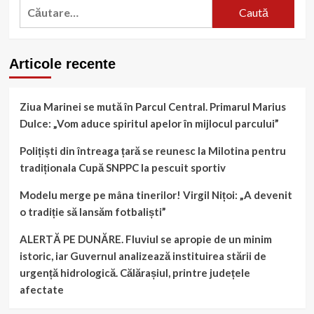
Caută
35
după:
de
ani
găsit
Articole recente
decedat
Ziua Marinei se mută în Parcul Central. Primarul Marius
Dulce: „Vom aduce spiritul apelor în mijlocul parcului”
Polițiști din întreaga țară se reunesc la Milotina pentru
tradiționala Cupă SNPPC la pescuit sportiv
Modelu merge pe mâna tinerilor! Virgil Nițoi: „A devenit
o tradiție să lansăm fotbaliști”
ALERTĂ PE DUNĂRE. Fluviul se apropie de un minim
istoric, iar Guvernul analizează instituirea stării de
urgență hidrologică. Călărașiul, printre județele
afectate