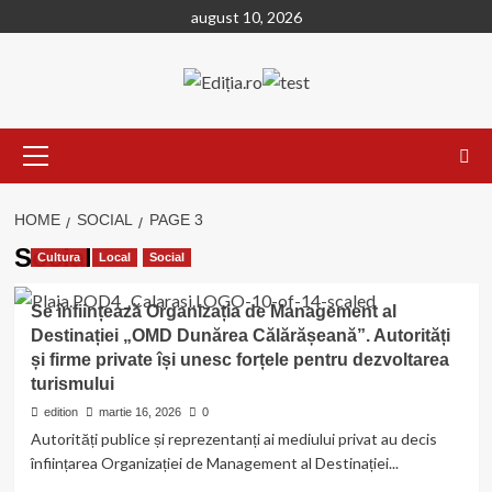
Skip
august 10, 2026
to
content
Primary
Menu
HOME
SOCIAL
PAGE 3
Social
Cultura
Local
Social
Se înființează Organizația de Management al
Destinației „OMD Dunărea Călărășeană”. Autorități
și firme private își unesc forțele pentru dezvoltarea
turismului
edition
martie 16, 2026
0
Autorități publice și reprezentanți ai mediului privat au decis
înființarea Organizației de Management al Destinației...