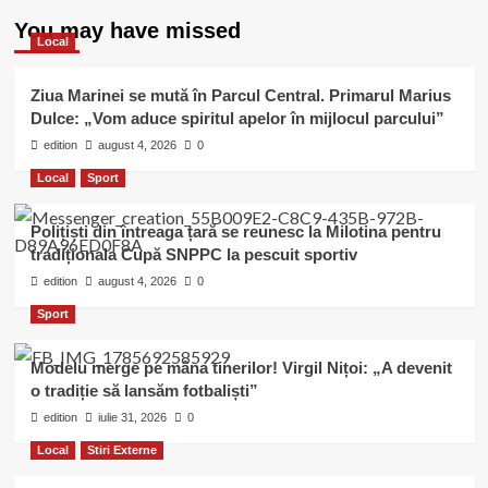
You may have missed
Local
Ziua Marinei se mută în Parcul Central. Primarul Marius
Dulce: „Vom aduce spiritul apelor în mijlocul parcului”
edition
august 4, 2026
0
Local
Sport
Polițiști din întreaga țară se reunesc la Milotina pentru
tradiționala Cupă SNPPC la pescuit sportiv
edition
august 4, 2026
0
Sport
Modelu merge pe mâna tinerilor! Virgil Nițoi: „A devenit
o tradiție să lansăm fotbaliști”
edition
iulie 31, 2026
0
Local
Stiri Externe