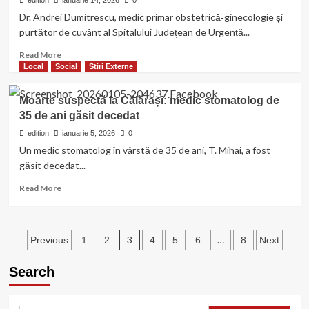
edition
ianuarie 14, 2026
0
am
Evaluare
Dr. Andrei Dumitrescu, medic primar obstetrică‑ginecologie și
acționat
Națională
purtător de cuvânt al Spitalului Județean de Urgență...
legal”
2026”
Read
Read More
more
Local
Social
Stiri Externe
about
„Sistemul
Moarte suspectă la Călărași: medic stomatolog de
public
35 de ani găsit decedat
de
sănătate
edition
ianuarie 5, 2026
0
se
Un medic stomatolog în vârstă de 35 de ani, T. Mihai, a fost
apropie
găsit decedat...
de
colaps”,
Read
Read More
avertizează
more
Dr.
about
Andrei
Moarte
Paginație
Dumitrescu
suspectă
3
…
Previous
1
2
4
5
6
8
Next
de
la
articole
la
Călărași:
Search
Călărași
medic
stomatolog
de