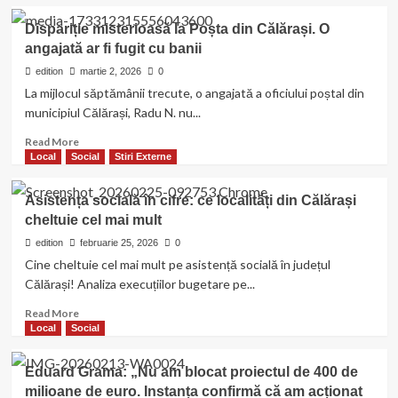
about
Călărași
Dispariție misterioasă la Poșta din Călărași. O
–
angajată ar fi fugit cu banii
JUDEȚUL
CU
edition
martie 2, 2026
0
RAMPĂ
La mijlocul săptămânii trecute, o angajată a oficiului poștal din
ECOLOGICĂ
municipiul Călărași, Radu N. nu...
ȘI
GUNOAIE
Read
Read More
PE
more
Local
Social
Stiri Externe
CÂMP!
about
Milioane
Dispariție
Asistența socială în cifre: ce localități din Călărași
pentru
misterioasă
cheltuie cel mai mult
„sistem
la
integrat”,
Poșta
edition
februarie 25, 2026
0
dezastru
din
Cine cheltuie cel mai mult pe asistență socială în județul
la
Călărași.
Călărași! Analiza execuțiilor bugetare pe...
câteva
O
sute
angajată
Read
Read More
de
ar
more
Local
Social
metri
fi
about
de
fugit
Asistența
Eduard Grama: „Nu am blocat proiectul de 400 de
rampă!
cu
socială
milioane de euro. Instanța confirmă că am acționat
banii
în