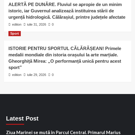
ALERTĂ PE DUNĂRE. Fluviul se apropie de un minim
istoric, iar Guvernul analizează instituirea stării de
urgență hidrologică. Călărașiul, printre județele afectate
edition
iulie 31, 2026
0
Sport
ISTORIE PENTRU SPORTUL CĂLĂRĂȘEAN! Primele
medalii mondiale din istoria orașului la arte marțiale.
Gheorghiță Mirea: „O performanță unică pentru acest
sport”
edition
iulie 29, 2026
0
Latest Post
Ziua Marinei se mută în Parcul Central. Primarul Marius