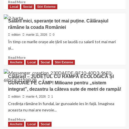
Read
Read More
more
Local
Social
Stiri Externe
about
Se
Salarii mici, speranțe tot mai puține. Călărașiul
înființează
rămâne la coada României
Organizația
de
edition
martie 11, 2026
0
Management
În timp ce marile orașe ale țării se laudă cu salarii tot mai mari
al
și...
Destinației
„OMD
Read
Read More
Dunărea
more
Anchete
Local
Social
Stiri Externe
Călărășeană”.
about
Autorități
Salarii
Călărași – JUDEȚUL CU RAMPĂ ECOLOGICĂ ȘI
și
mici,
GUNOAIE PE CÂMP! Milioane pentru „sistem
firme
speranțe
private
integrat”, dezastru la câteva sute de metri de rampă!
tot
își
mai
edition
martie 4, 2026
1
unesc
puține.
Credința rămâne în fundal, iar gunoaiele ies în față. Imaginea
forțele
Călărașiul
aceasta nu mai are nevoie...
pentru
rămâne
dezvoltarea
la
Read
Read More
turismului
coada
more
Anchete
Local
Social
României