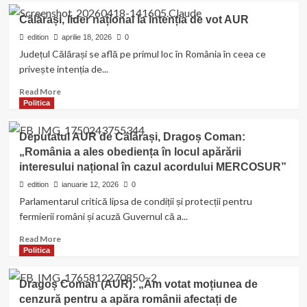
Reacție
Călărași, lider național la intenția de vot AUR
oficială:
Dragoș
edition
aprilie 18, 2026
0
Coman
Județul Călărași se află pe primul loc în România în ceea ce
respinge
privește intenția de...
dezinformările
din
Read
Read More
online
more
Politica
about
Călărași,
Deputatul AUR de Călărași, Dragoș Coman:
lider
„România a ales obediența în locul apărării
național
interesului național în cazul acordului MERCOSUR”
la
intenția
edition
ianuarie 12, 2026
0
de
Parlamentarul critică lipsa de condiții și protecții pentru
vot
fermierii români și acuză Guvernul că a...
AUR
Read
Read More
more
Politica
about
Deputatul
Dragoș Coman (AUR): „Am votat moțiunea de
AUR
cenzură pentru a apăra românii afectați de
de