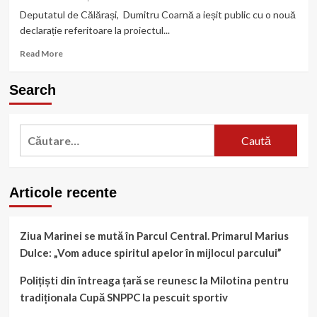
austeritate”
au
Deputatul de Călărași, Dumitru Coarnă a ieșit public cu o nouă
principalii
declarație referitoare la proiectul...
candidați
la
Read
Read More
parlamentare?
more
about
Search
Coarnă:
„Anul
viitor,
Caută
împreună,
avem
după:
șansa
de
a
Articole recente
opri
acest
sistem
Ziua Marinei se mută în Parcul Central. Primarul Marius
ticăloșit”
Dulce: „Vom aduce spiritul apelor în mijlocul parcului”
Polițiști din întreaga țară se reunesc la Milotina pentru
tradiționala Cupă SNPPC la pescuit sportiv