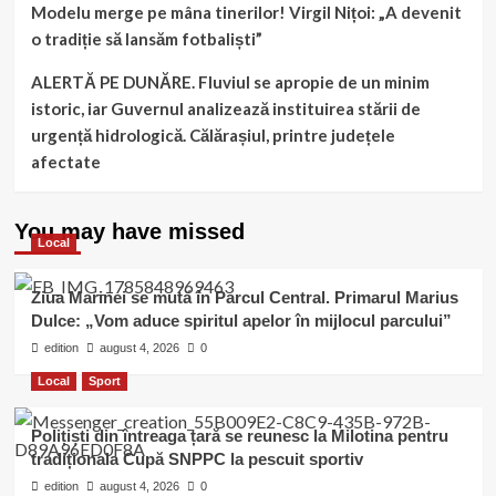
Modelu merge pe mâna tinerilor! Virgil Nițoi: „A devenit
o tradiție să lansăm fotbaliști”
ALERTĂ PE DUNĂRE. Fluviul se apropie de un minim
istoric, iar Guvernul analizează instituirea stării de
urgență hidrologică. Călărașiul, printre județele
afectate
You may have missed
Local
Ziua Marinei se mută în Parcul Central. Primarul Marius
Dulce: „Vom aduce spiritul apelor în mijlocul parcului”
edition
august 4, 2026
0
Local
Sport
Polițiști din întreaga țară se reunesc la Milotina pentru
tradiționala Cupă SNPPC la pescuit sportiv
edition
august 4, 2026
0