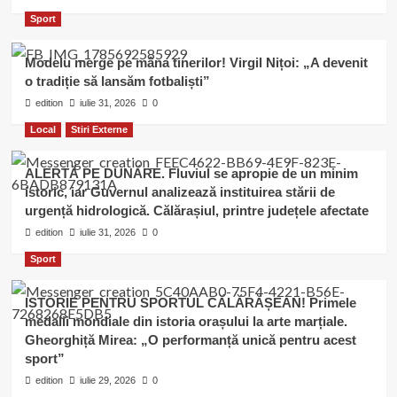
Sport
Modelu merge pe mâna tinerilor! Virgil Nițoi: „A devenit
o tradiție să lansăm fotbaliști”
edition
iulie 31, 2026
0
Local
Stiri Externe
ALERTĂ PE DUNĂRE. Fluviul se apropie de un minim
istoric, iar Guvernul analizează instituirea stării de
urgență hidrologică. Călărașiul, printre județele afectate
edition
iulie 31, 2026
0
Sport
ISTORIE PENTRU SPORTUL CĂLĂRĂȘEAN! Primele
medalii mondiale din istoria orașului la arte marțiale.
Gheorghiță Mirea: „O performanță unică pentru acest
sport”
edition
iulie 29, 2026
0