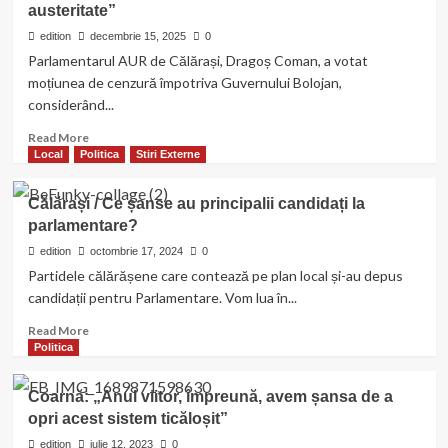
austeritate”
Călărași,
Dragoș
edition
decembrie 15, 2025
0
Coman:
Parlamentarul AUR de Călărași, Dragoș Coman, a votat
„România
moțiunea de cenzură împotriva Guvernului Bolojan,
a
considerând...
ales
obediența
Read
Read More
în
more
Local
Politica
Stiri Externe
locul
about
apărării
Dragoș
interesului
Călărași / Ce șanse au principalii candidați la
Coman
național
parlamentare?
(AUR):
în
„Am
edition
octombrie 17, 2024
0
cazul
votat
Partidele călărășene care contează pe plan local și-au depus
acordului
moțiunea
candidații pentru Parlamentare. Vom lua în...
MERCOSUR”
de
cenzură
Read
Read More
pentru
more
Politica
a
about
apăra
Călărași
Coarnă: „Anul viitor, împreună, avem șansa de a
românii
/
opri acest sistem ticăloșit”
afectați
Ce
de
șanse
edition
iulie 12, 2023
0