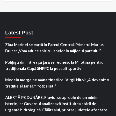
Latest Post
Ziua Marinei se mută în Parcul Central. Primarul Marius
Dulce: „Vom aduce spiritul apelor în mijlocul parcului”
Polițiști din întreaga țară se reunesc la Milotina pentru
tradiționala Cupă SNPPC la pescuit sportiv
Modelu merge pe mâna tinerilor! Virgil Nițoi: „A devenit o
tradiție să lansăm fotbaliști”
ALERTĂ PE DUNĂRE. Fluviul se apropie de un minim
istoric, iar Guvernul analizează instituirea stării de
urgență hidrologică. Călărașiul, printre județele afectate