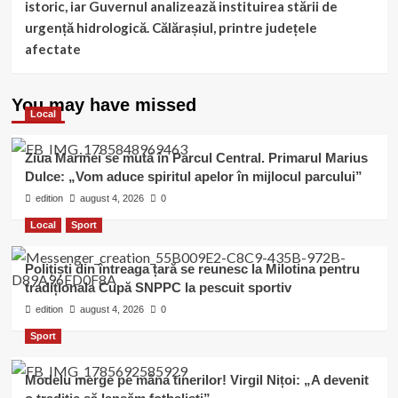
istoric, iar Guvernul analizează instituirea stării de
urgență hidrologică. Călărașiul, printre județele
afectate
You may have missed
Local
Ziua Marinei se mută în Parcul Central. Primarul Marius
Dulce: „Vom aduce spiritul apelor în mijlocul parcului”
edition
august 4, 2026
0
Local
Sport
Polițiști din întreaga țară se reunesc la Milotina pentru
tradiționala Cupă SNPPC la pescuit sportiv
edition
august 4, 2026
0
Sport
Modelu merge pe mâna tinerilor! Virgil Nițoi: „A devenit