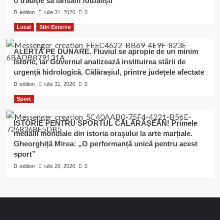
o tradiție să lansăm fotbaliști”
edition
iulie 31, 2026
0
Local
Stiri Externe
ALERTĂ PE DUNĂRE. Fluviul se apropie de un minim
istoric, iar Guvernul analizează instituirea stării de
urgență hidrologică. Călărașiul, printre județele afectate
edition
iulie 31, 2026
0
Sport
ISTORIE PENTRU SPORTUL CĂLĂRĂȘEAN! Primele
medalii mondiale din istoria orașului la arte marțiale.
Gheorghiță Mirea: „O performanță unică pentru acest
sport”
edition
iulie 29, 2026
0