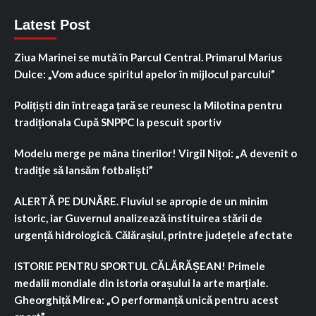
Latest Post
Ziua Marinei se mută în Parcul Central. Primarul Marius
Dulce: „Vom aduce spiritul apelor în mijlocul parcului”
Polițiști din întreaga țară se reunesc la Milotina pentru
tradiționala Cupă SNPPC la pescuit sportiv
Modelu merge pe mâna tinerilor! Virgil Nițoi: „A devenit o
tradiție să lansăm fotbaliști”
ALERTĂ PE DUNĂRE. Fluviul se apropie de un minim
istoric, iar Guvernul analizează instituirea stării de
urgență hidrologică. Călărașiul, printre județele afectate
ISTORIE PENTRU SPORTUL CĂLĂRĂȘEAN! Primele
medalii mondiale din istoria orașului la arte marțiale.
Gheorghiță Mirea: „O performanță unică pentru acest