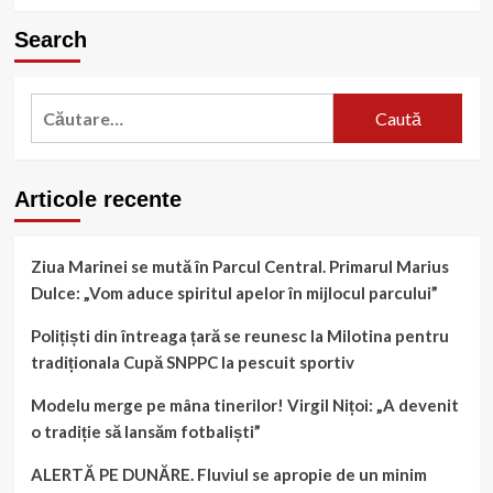
more
about
Search
Bacalaureat
2026
în
Caută
Călărași:
Barbu
după:
Știrbei
domină
clasamentul
Articole recente
cu
peste
94%
Ziua Marinei se mută în Parcul Central. Primarul Marius
promovare.
Dulce: „Vom aduce spiritul apelor în mijlocul parcului”
Județul
rămâne
Polițiști din întreaga țară se reunesc la Milotina pentru
în
coada
tradiționala Cupă SNPPC la pescuit sportiv
clasamentului
național
Modelu merge pe mâna tinerilor! Virgil Nițoi: „A devenit
o tradiție să lansăm fotbaliști”
ALERTĂ PE DUNĂRE. Fluviul se apropie de un minim