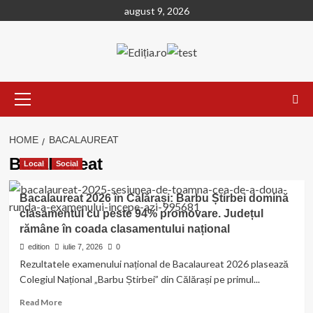
Skip
august 9, 2026
to
content
Primary
Menu
HOME
BACALAUREAT
Bacalaureat
Local
Social
Bacalaureat 2026 în Călărași: Barbu Știrbei domină
clasamentul cu peste 94% promovare. Județul
rămâne în coada clasamentului național
edition
iulie 7, 2026
0
Rezultatele examenului național de Bacalaureat 2026 plasează
Colegiul Național „Barbu Știrbei” din Călărași pe primul...
Read
Read More