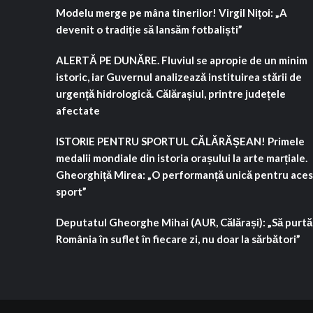
Modelu merge pe mâna tinerilor! Virgil Nițoi: „A
devenit o tradiție să lansăm fotbaliști”
ALERTĂ PE DUNĂRE. Fluviul se apropie de un minim
istoric, iar Guvernul analizează instituirea stării de
urgență hidrologică. Călărașiul, printre județele
afectate
ISTORIE PENTRU SPORTUL CĂLĂRĂȘEAN! Primele
medalii mondiale din istoria orașului la arte marțiale.
Gheorghiță Mirea: „O performanță unică pentru aces
sport”
Deputatul Gheorghe Mihai (AUR, Călărași): „Să purt
România în suflet în fiecare zi, nu doar la sărbători”