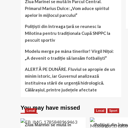
Ziua Marinei se mută în Parcul Central.
Primarul Marius Dulce: „Vom aduce spiritul
apelor în mijlocul parcului”
Polițiști din întreaga țară se reunesc la
Milotina pentru tradiționala Cupă SNPPC la
pescuit sportiv
Modelu merge pe mâna tinerilor! Virgil Nițoi:
„A devenit o tradiție să lansăm fotbaliști”
ALERTĂ PE DUNĂRE. Fluviul se apropie de un
minim istoric, iar Guvernul analizează
instituirea stării de urgență hidrologică.
Călărașiul, printre județele afectate
You may have missed
Local
Local
Sport
Ziua Marinei se mută în
Polițiști din într