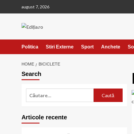
Skip
august 7, 2026
to
content
Politica
Stiri Externe
Sport
Anchete
So
HOME
BICICLETE
Search
Caută
după:
Articole recente