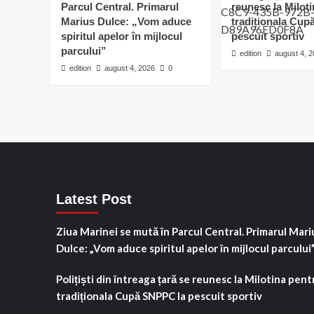
Parcul Central. Primarul
reunesc la Milot
Marius Dulce: „Vom aduce
tradiționala Cu
spiritul apelor în mijlocul
pescuit sportiv
parcului”
edition
august 4, 
edition
august 4, 2026
0
Latest Post
Ziua Marinei se mută în Parcul Central. Primarul Mari
Dulce: „Vom aduce spiritul apelor în mijlocul parcului
Polițiști din întreaga țară se reunesc la Milotina pent
tradiționala Cupă SNPPC la pescuit sportiv