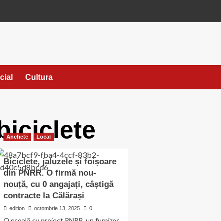
cial
Cultura
biciclete
Anchete
Local
Biciclete, jaluzele și foișoare
din PNRR. O firmă nou-
nouță, cu 0 angajați, câștigă
contracte la Călărași
edition
octombrie 13, 2025
0
O școală cu proiect PNRR, un furnizor