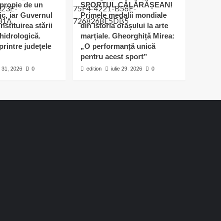
apropie de un
SPORTUL CĂLĂRĂȘEAN!
ic, iar Guvernul
Primele medalii mondiale
nstituirea stării
din istoria orașului la arte
hidrologică.
marțiale. Gheorghiță Mirea:
printre județele
„O performanță unică
pentru acest sport”
e 31, 2026
0
edition
iulie 29, 2026
0