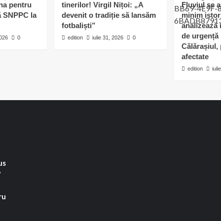
ina pentru
tinerilor! Virgil Nițoi: „A
Fluviul se 
pă SNPPC la
devenit o tradiție să lansăm
minim istor
fotbaliști”
analizează i
de urgență 
2026
0
edition
iulie 31, 2026
0
Călărașiul, 
afectate
edition
iuli
us
”
ru