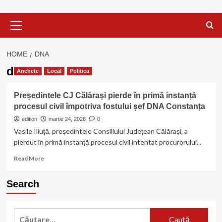
Primary
Menu
HOME
DNA
dna
Anchete
Local
Politica
Președintele CJ Călărași pierde în primă instanță
procesul civil împotriva fostului șef DNA Constanța
edition
martie 24, 2026
0
Vasile Iliuță, președintele Consiliului Județean Călărași, a
pierdut în primă instanță procesul civil intentat procurorului...
Read
Read More
more
about
Search
Președintele
CJ
Călărași
Caută
pierde