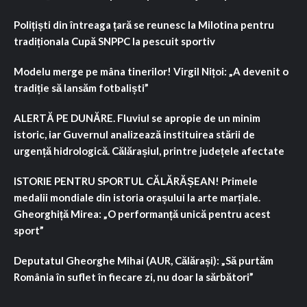
Polițiști din întreaga țară se reunesc la Milotina pentru
tradiționala Cupă SNPPC la pescuit sportiv
Modelu merge pe mâna tinerilor! Virgil Nițoi: „A devenit o
tradiție să lansăm fotbaliști”
ALERTĂ PE DUNĂRE. Fluviul se apropie de un minim
istoric, iar Guvernul analizează instituirea stării de
urgență hidrologică. Călărașiul, printre județele afectate
ISTORIE PENTRU SPORTUL CĂLĂRĂȘEAN! Primele
medalii mondiale din istoria orașului la arte marțiale.
Gheorghiță Mirea: „O performanță unică pentru acest
sport”
Deputatul Gheorghe Mihai (AUR, Călărași): „Să purtăm
România în suflet în fiecare zi, nu doar la sărbători”