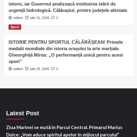
istoric, iar Guvernul analizează instituirea stării de
urgență hidrologică. Călărașiul, printre județele afectate
edition
iulie 31, 2026
0
Sport
ISTORIE PENTRU SPORTUL CĂLĂRĂȘEAN! Primele
medalii mondiale din istoria orașului la arte marțiale.
Gheorghiță Mirea: „O performanță unică pentru acest
sport”
edition
iulie 29, 2026
0
Latest Post
Ziua Marinei se mută în Parcul Central. Primarul Marius
Dulce: „Vom aduce spiritul apelor în mijlocul parcului”