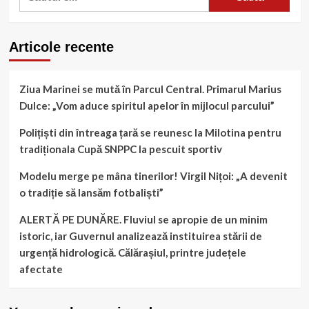
în
după:
primă
instanță
procesul
Articole recente
civil
împotriva
fostului
Ziua Marinei se mută în Parcul Central. Primarul Marius
șef
Dulce: „Vom aduce spiritul apelor în mijlocul parcului”
DNA
Constanța
Polițiști din întreaga țară se reunesc la Milotina pentru
tradiționala Cupă SNPPC la pescuit sportiv
Modelu merge pe mâna tinerilor! Virgil Nițoi: „A devenit
o tradiție să lansăm fotbaliști”
ALERTĂ PE DUNĂRE. Fluviul se apropie de un minim
istoric, iar Guvernul analizează instituirea stării de
urgență hidrologică. Călărașiul, printre județele
afectate