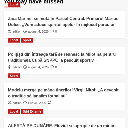
You may have missed
Local
Ziua Marinei se mută în Parcul Central. Primarul Marius
Dulce: „Vom aduce spiritul apelor în mijlocul parcului”
edition
august 4, 2026
0
Local
Sport
Polițiști din întreaga țară se reunesc la Milotina pentru
tradiționala Cupă SNPPC la pescuit sportiv
edition
august 4, 2026
0
Sport
Modelu merge pe mâna tinerilor! Virgil Nițoi: „A devenit
o tradiție să lansăm fotbaliști”
edition
iulie 31, 2026
0
Local
Stiri Externe
ALERTĂ PE DUNĂRE. Fluviul se apropie de un minim