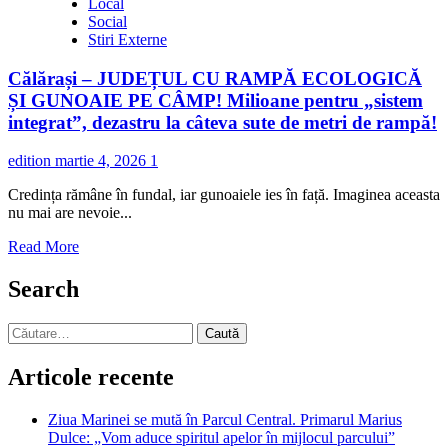
Local
Social
Stiri Externe
Călărași – JUDEȚUL CU RAMPĂ ECOLOGICĂ
ȘI GUNOAIE PE CÂMP! Milioane pentru „sistem
integrat”, dezastru la câteva sute de metri de rampă!
edition
martie 4, 2026
1
Credința rămâne în fundal, iar gunoaiele ies în față. Imaginea aceasta
nu mai are nevoie...
Read
Read More
more
about
Search
Călărași
–
Caută
JUDEȚUL
după:
CU
RAMPĂ
Articole recente
ECOLOGICĂ
ȘI
Ziua Marinei se mută în Parcul Central. Primarul Marius
GUNOAIE
Dulce: „Vom aduce spiritul apelor în mijlocul parcului”
PE