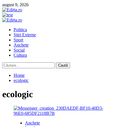
Skip
august 9, 2026
to
content
Primary
Menu
Politica
Stiri Externe
Sport
Anchete
Social
Cultura
Caută
după:
Home
ecologic
ecologic
Anchete