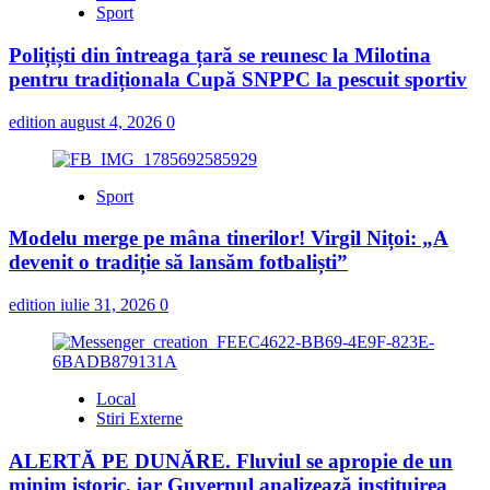
Sport
Polițiști din întreaga țară se reunesc la Milotina
pentru tradiționala Cupă SNPPC la pescuit sportiv
edition
august 4, 2026
0
Sport
Modelu merge pe mâna tinerilor! Virgil Nițoi: „A
devenit o tradiție să lansăm fotbaliști”
edition
iulie 31, 2026
0
Local
Stiri Externe
ALERTĂ PE DUNĂRE. Fluviul se apropie de un
minim istoric, iar Guvernul analizează instituirea