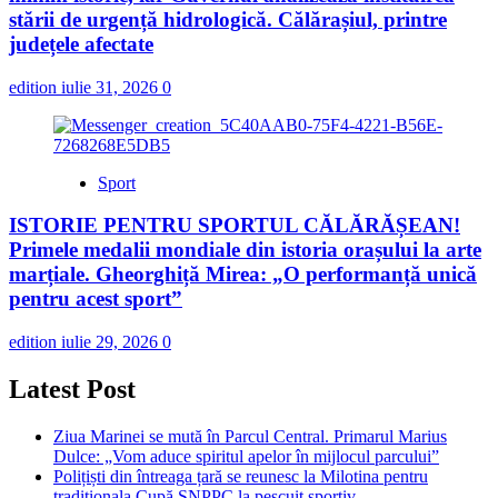
stării de urgență hidrologică. Călărașiul, printre
județele afectate
edition
iulie 31, 2026
0
Sport
ISTORIE PENTRU SPORTUL CĂLĂRĂȘEAN!
Primele medalii mondiale din istoria orașului la arte
marțiale. Gheorghiță Mirea: „O performanță unică
pentru acest sport”
edition
iulie 29, 2026
0
Latest Post
Ziua Marinei se mută în Parcul Central. Primarul Marius
Dulce: „Vom aduce spiritul apelor în mijlocul parcului”
Polițiști din întreaga țară se reunesc la Milotina pentru
tradiționala Cupă SNPPC la pescuit sportiv