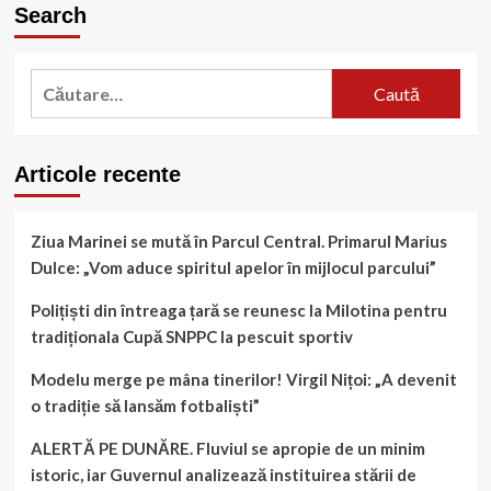
Search
Titlul
se
vede
Caută
de
la
după:
Vâlcelele!
Spicul
controlează
Articole recente
finalul
de
sezon
Ziua Marinei se mută în Parcul Central. Primarul Marius
al
Dulce: „Vom aduce spiritul apelor în mijlocul parcului”
ligii
a
Polițiști din întreaga țară se reunesc la Milotina pentru
4-
a
tradiționala Cupă SNPPC la pescuit sportiv
Modelu merge pe mâna tinerilor! Virgil Nițoi: „A devenit
o tradiție să lansăm fotbaliști”
ALERTĂ PE DUNĂRE. Fluviul se apropie de un minim
istoric, iar Guvernul analizează instituirea stării de