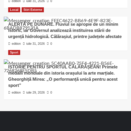
edition
iulie 31, 2026
0
Local
Stiri Externe
ALERTĂ PE DUNĂRE. Fluviul se apropie de un minim
istoric, iar Guvernul analizează instituirea stării de
urgență hidrologică. Călărașiul, printre județele afectate
edition
iulie 31, 2026
0
Sport
ISTORIE PENTRU SPORTUL CĂLĂRĂȘEAN! Primele
medalii mondiale din istoria orașului la arte marțiale.
Gheorghiță Mirea: „O performanță unică pentru acest
sport”
edition
iulie 29, 2026
0