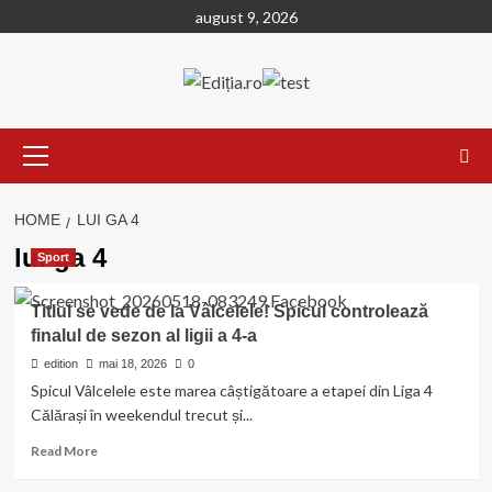
Skip
august 9, 2026
to
content
Primary
Menu
HOME
LUI GA 4
lui ga 4
Sport
Titlul se vede de la Vâlcelele! Spicul controlează
finalul de sezon al ligii a 4-a
edition
mai 18, 2026
0
Spicul Vâlcelele este marea câștigătoare a etapei din Liga 4
Călărași în weekendul trecut și...
Read
Read More
more
about