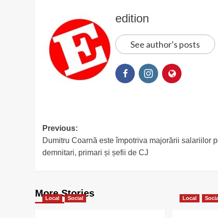
edition
See author's posts
Post
Previous:
Dumitru Coarnă este împotriva majorării salariilor 
navigation
demnitari, primari și șefii de CJ
More Stories
Local
Social
Local
Soci