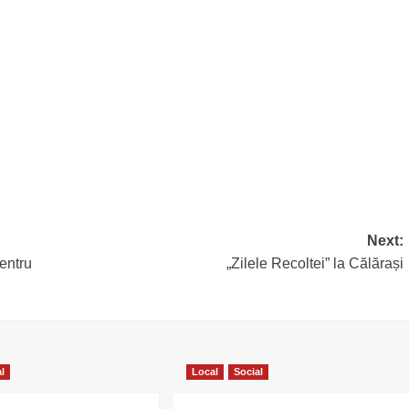
Next:
pentru
„Zilele Recoltei” la Călărași
al
Local
Social