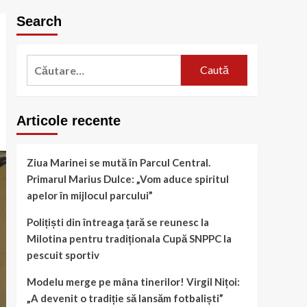
Search
Caută
după:
Articole recente
Ziua Marinei se mută în Parcul Central.
Primarul Marius Dulce: „Vom aduce spiritul
apelor în mijlocul parcului”
Polițiști din întreaga țară se reunesc la
Milotina pentru tradiționala Cupă SNPPC la
pescuit sportiv
Modelu merge pe mâna tinerilor! Virgil Nițoi:
„A devenit o tradiție să lansăm fotbaliști”