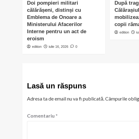
Doi pompieri militari
După trag
călărășeni, distinși cu
Călărașiu
Emblema de Onoare a
mobilizea
Ministerului Afacerilor
copii răm
Interne pentru un act de
edition
i
eroism
edition
iulie 16, 2026
0
Lasă un răspuns
Adresa ta de email nu va fi publicată.
Câmpurile oblig
Comentariu
*