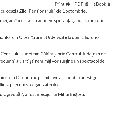
Print 🖨
PDF 📄
eBook 📱
cu ocazia Zilei Pensionarului de 1 octombrie.
ii mei, am încercat să aducem speranță și puțină bucurie
arilor din Oltenița urmată de vizite la domiciliul unor
 Consiliului Județean Călărași prin Centrul Județean de
ecum și alți artiști renumiți vor susține un spectacol de
ri din Oltenița au primit invitații, pentru acest gest
iuță precum și organizatorilor.
 dragi vouă!”, a fost mesajul lui Mihai Beștea.