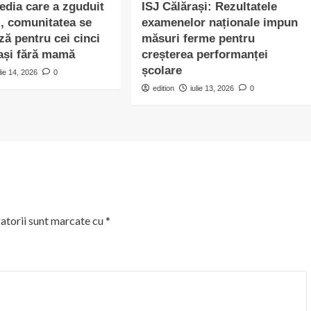
edia care a zguduit
ISJ Călărași: Rezultatele
l, comunitatea se
examenelor naționale impun
ză pentru cei cinci
măsuri ferme pentru
ași fără mamă
creșterea performanței
școlare
ulie 14, 2026
0
edition
iulie 13, 2026
0
atorii sunt marcate cu
*