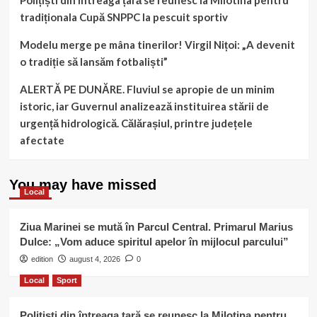
Polițiști din întreaga țară se reunesc la Milotina pentru
tradiționala Cupă SNPPC la pescuit sportiv
Modelu merge pe mâna tinerilor! Virgil Nițoi: „A devenit
o tradiție să lansăm fotbaliști”
ALERTĂ PE DUNĂRE. Fluviul se apropie de un minim
istoric, iar Guvernul analizează instituirea stării de
urgență hidrologică. Călărașiul, printre județele
afectate
You may have missed
Local
Ziua Marinei se mută în Parcul Central. Primarul Marius
Dulce: „Vom aduce spiritul apelor în mijlocul parcului”
edition
august 4, 2026
0
Local
Sport
Polițiști din întreaga țară se reunesc la Milotina pentru