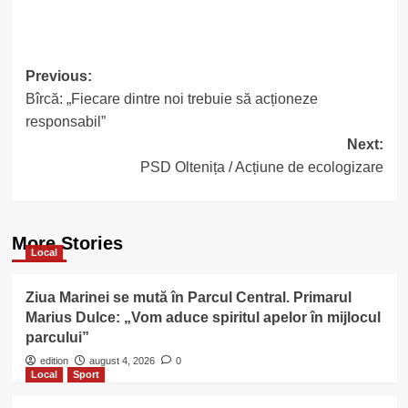
Post
Previous:
Bîrcă: „Fiecare dintre noi trebuie să acționeze
navigation
responsabil”
Next:
PSD Oltenița / Acțiune de ecologizare
More Stories
Local
Ziua Marinei se mută în Parcul Central. Primarul
Marius Dulce: „Vom aduce spiritul apelor în mijlocul
parcului”
edition
august 4, 2026
0
Local
Sport