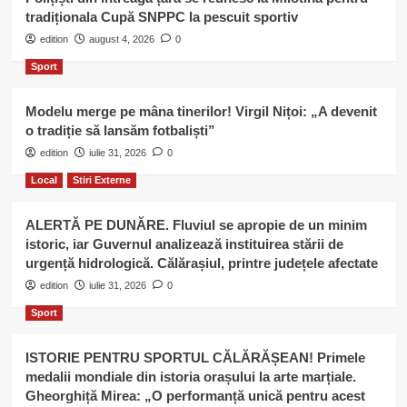
tradiționala Cupă SNPPC la pescuit sportiv
edition
august 4, 2026
0
Sport
Modelu merge pe mâna tinerilor! Virgil Nițoi: „A devenit
o tradiție să lansăm fotbaliști”
edition
iulie 31, 2026
0
Local
Stiri Externe
ALERTĂ PE DUNĂRE. Fluviul se apropie de un minim
istoric, iar Guvernul analizează instituirea stării de
urgență hidrologică. Călărașiul, printre județele afectate
edition
iulie 31, 2026
0
Sport
ISTORIE PENTRU SPORTUL CĂLĂRĂȘEAN! Primele
medalii mondiale din istoria orașului la arte marțiale.
Gheorghiță Mirea: „O performanță unică pentru acest