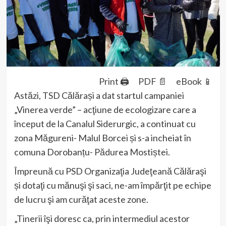
Print 🖨
PDF 📄
eBook 📱
Astăzi, TSD Călărași a dat startul campaniei
„Vinerea verde” – acţiune de ecologizare care a
început de la Canalul Siderurgic, a continuat cu
zona Măgureni- Malul Borcei și s-a incheiat în
comuna Dorobanțu- Pădurea Mostiștei.
Împreună cu PSD Organizaţia Judeţeană Călăraşi
și dotaţi cu mănuşi şi saci, ne-am împărţit pe echipe
de lucru şi am curăţat aceste zone.
„Tinerii îşi doresc ca, prin intermediul acestor