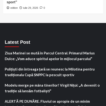
sport”
edition
iulie 29, 2026
0
Latest Post
Ziua Marinei se mută în Parcul Central. Primarul Marius
Dulce: „Vom aduce spiritul apelor în mijlocul parcului”
Polițiști din întreaga țară se reunesc la Milotina pentru
tradiționala Cupă SNPPC la pescuit sportiv
Modelu merge pe mâna tinerilor! Virgil Nițoi: „A devenit o
tradiție să lansăm fotbaliști”
ALERTĂ PE DUNĂRE. Fluviul se apropie de un minim