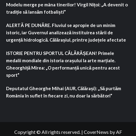
Modelu merge pe mâna tinerilor! Virgil Nițoi: „A devenit o
tradiție să lansăm fotbaliști”
ALERTĂ PE DUNĂRE. Fluviul se apropie de un minim
istoric, iar Guvernul analizează instituirea stării de
urgență hidrologică. Călărașiul, printre județele afectate
ISTORIE PENTRU SPORTUL CĂLĂRĂȘEAN! Primele
medalii mondiale din istoria orașului la arte marțiale.
Gheorghiță Mirea: „O performanță unică pentru acest
sport”
Deputatul Gheorghe Mihai (AUR, Călărași): „Să purtăm
România în suflet în fiecare zi, nu doar la sărbători”
Copyright © All rights reserved.
|
CoverNews
by AF