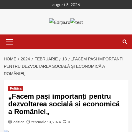
Skip
august 8, 2026
to
content
Primary
Menu
HOME
2024
FEBRUARIE
13
„FACEM PAȘI IMPORTANȚI
PENTRU DEZVOLTAREA SOCIALĂ ȘI ECONOMICĂ A
ROMÂNIEI„
Politica
„Facem pași importanți pentru
dezvoltarea socială și economică
a României„
edition
februarie 13, 2024
0