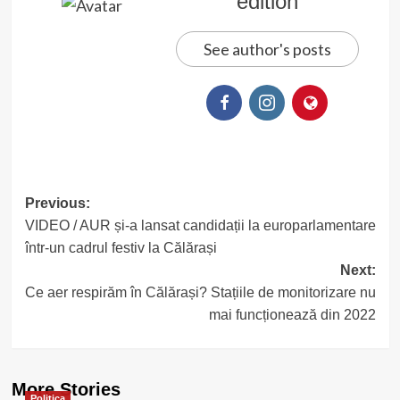
edition
See author's posts
Post
Previous:
VIDEO / AUR și-a lansat candidații la europarlamentare
navigation
într-un cadrul festiv la Călărași
Next:
Ce aer respirăm în Călărași? Stațiile de monitorizare nu
mai funcționează din 2022
More Stories
Politica