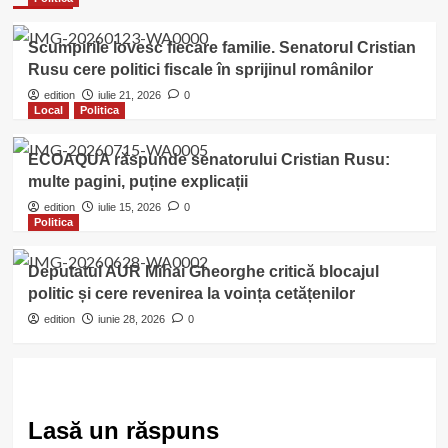
Scumpirile lovesc fiecare familie. Senatorul Cristian
Rusu cere politici fiscale în sprijinul românilor
edition
iulie 21, 2026
0
Local
Politica
ECOAQUA răspunde senatorului Cristian Rusu:
multe pagini, puține explicații
edition
iulie 15, 2026
0
Politica
Deputatul AUR Mihai Gheorghe critică blocajul
politic și cere revenirea la voința cetățenilor
edition
iunie 28, 2026
0
Lasă un răspuns