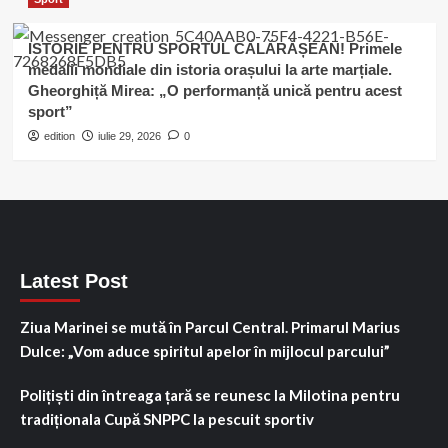
ISTORIE PENTRU SPORTUL CĂLĂRĂȘEAN! Primele
medalii mondiale din istoria orașului la arte marțiale.
Gheorghiță Mirea: „O performanță unică pentru acest
sport”
edition
iulie 29, 2026
0
Latest Post
Ziua Marinei se mută în Parcul Central. Primarul Marius
Dulce: „Vom aduce spiritul apelor în mijlocul parcului”
Polițiști din întreaga țară se reunesc la Milotina pentru
tradiționala Cupă SNPPC la pescuit sportiv