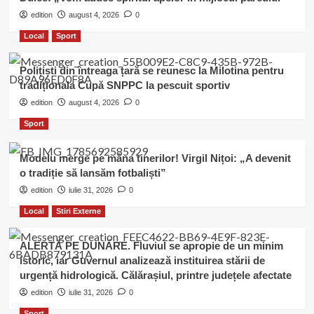
edition
august 4, 2026
0
Local
Sport
Polițiști din întreaga țară se reunesc la Milotina pentru
tradiționala Cupă SNPPC la pescuit sportiv
edition
august 4, 2026
0
Sport
Modelu merge pe mâna tinerilor! Virgil Nițoi: „A devenit
o tradiție să lansăm fotbaliști”
edition
iulie 31, 2026
0
Local
Stiri Externe
ALERTĂ PE DUNĂRE. Fluviul se apropie de un minim
istoric, iar Guvernul analizează instituirea stării de
urgență hidrologică. Călărașiul, printre județele afectate
edition
iulie 31, 2026
0
Sport