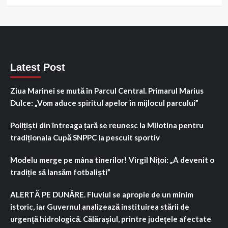
Latest Post
Ziua Marinei se mută în Parcul Central. Primarul Marius
Dulce: „Vom aduce spiritul apelor în mijlocul parcului”
Polițiști din întreaga țară se reunesc la Milotina pentru
tradiționala Cupă SNPPC la pescuit sportiv
Modelu merge pe mâna tinerilor! Virgil Nițoi: „A devenit o
tradiție să lansăm fotbaliști”
ALERTĂ PE DUNĂRE. Fluviul se apropie de un minim
istoric, iar Guvernul analizează instituirea stării de
urgență hidrologică. Călărașiul, printre județele afectate