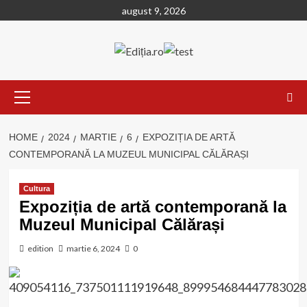
Skip
august 9, 2026
to
content
Primary
Menu
HOME
2024
MARTIE
6
EXPOZIȚIA DE ARTĂ
CONTEMPORANĂ LA MUZEUL MUNICIPAL CĂLĂRAȘI
Cultura
Expoziția de artă contemporană la
Muzeul Municipal Călărași
edition
martie 6, 2024
0