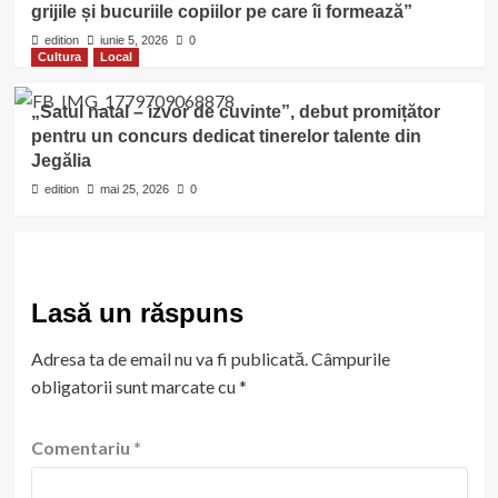
grijile și bucuriile copiilor pe care îi formează”
edition
iunie 5, 2026
0
Cultura
Local
„Satul natal – izvor de cuvinte”, debut promițător
pentru un concurs dedicat tinerelor talente din
Jegălia
edition
mai 25, 2026
0
Lasă un răspuns
Adresa ta de email nu va fi publicată.
Câmpurile
obligatorii sunt marcate cu
*
Comentariu
*