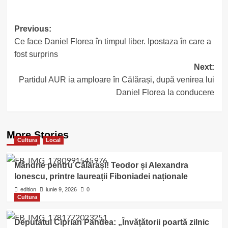
Post
Previous:
Ce face Daniel Florea în timpul liber. Ipostaza în care a
navigation
fost surprins
Next:
Partidul AUR ia amploare în Călărași, după venirea lui
Daniel Florea la conducere
More Stories
Cultura
Local
Mândrie pentru Călărași! Teodor și Alexandra
Ionescu, printre laureații Fiboniadei naționale
edition
iunie 9, 2026
0
Cultura
Deputatul Ciprian Pandea: „Învățătorii poartă zilnic