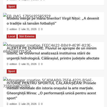
Sport
Modelu merge pe mâna tinerilor! Virgil Nițoi: „A devenit
o tradiție să lansăm fotbaliști”
edition
iulie 31, 2026
0
Local
Stiri Externe
ALERTĂ PE DUNĂRE. Fluviul se apropie de un minim
istoric, iar Guvernul analizează instituirea stării de
urgență hidrologică. Călărașiul, printre județele afectate
edition
iulie 31, 2026
0
Sport
ISTORIE PENTRU SPORTUL CĂLĂRĂȘEAN! Primele
medalii mondiale din istoria orașului la arte marțiale.
Gheorghiță Mirea: „O performanță unică pentru acest
sport”
edition
iulie 29, 2026
0