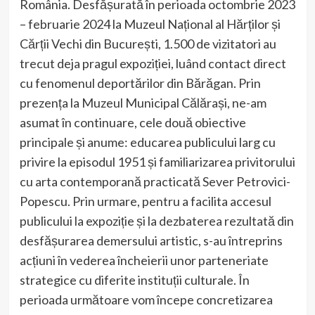
România. Desfășurată în perioada octombrie 2023
– februarie 2024 la Muzeul Național al Hărților și
Cărții Vechi din București, 1.500 de vizitatori au
trecut deja pragul expoziției, luând contact direct
cu fenomenul deportărilor din Bărăgan. Prin
prezența la Muzeul Municipal Călărași, ne-am
asumat în continuare, cele două obiective
principale și anume: educarea publicului larg cu
privire la episodul 1951 și familiarizarea privitorului
cu arta contemporană practicată Sever Petrovici-
Popescu. Prin urmare, pentru a facilita accesul
publicului la expoziție și la dezbaterea rezultată din
desfășurarea demersului artistic, s-au întreprins
acțiuni în vederea încheierii unor parteneriate
strategice cu diferite instituții culturale. În
perioada următoare vom începe concretizarea