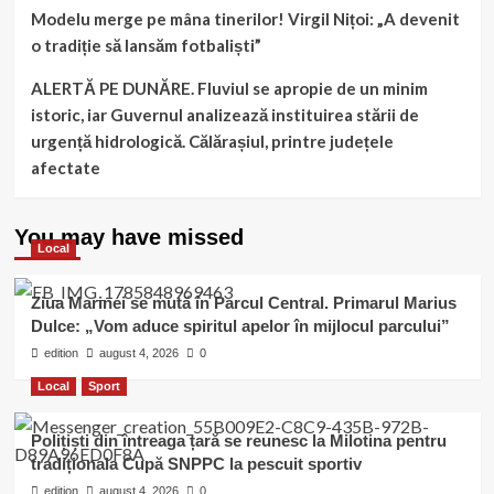
Modelu merge pe mâna tinerilor! Virgil Nițoi: „A devenit
o tradiție să lansăm fotbaliști”
ALERTĂ PE DUNĂRE. Fluviul se apropie de un minim
istoric, iar Guvernul analizează instituirea stării de
urgență hidrologică. Călărașiul, printre județele
afectate
You may have missed
Local
Ziua Marinei se mută în Parcul Central. Primarul Marius
Dulce: „Vom aduce spiritul apelor în mijlocul parcului”
edition
august 4, 2026
0
Local
Sport
Polițiști din întreaga țară se reunesc la Milotina pentru
tradiționala Cupă SNPPC la pescuit sportiv
edition
august 4, 2026
0