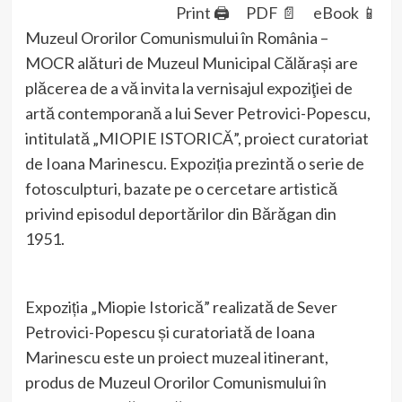
Print 🖨
PDF 📄
eBook 📱
Muzeul Ororilor Comunismului în România –
MOCR alături de Muzeul Municipal Călărași are
plăcerea de a vă invita la vernisajul expoziţiei de
artă contemporană a lui Sever Petrovici-Popescu,
intitulată „MIOPIE ISTORICĂ”, proiect curatoriat
de Ioana Marinescu. Expoziția prezintă o serie de
fotosculpturi, bazate pe o cercetare artistică
privind episodul deportărilor din Bărăgan din
1951.
Expoziția „Miopie Istorică” realizată de Sever
Petrovici-Popescu și curatoriată de Ioana
Marinescu este un proiect muzeal itinerant,
produs de Muzeul Ororilor Comunismului în