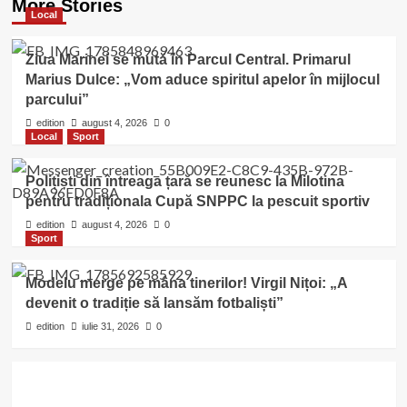
More Stories
Local
Ziua Marinei se mută în Parcul Central. Primarul
Marius Dulce: „Vom aduce spiritul apelor în mijlocul
parcului”
edition
august 4, 2026
0
Local
Sport
Polițiști din întreaga țară se reunesc la Milotina
pentru tradiționala Cupă SNPPC la pescuit sportiv
edition
august 4, 2026
0
Sport
Modelu merge pe mâna tinerilor! Virgil Nițoi: „A
devenit o tradiție să lansăm fotbaliști”
edition
iulie 31, 2026
0