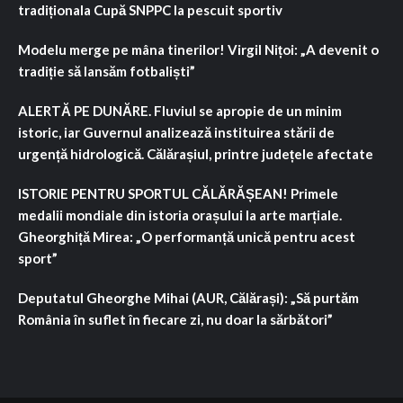
tradiționala Cupă SNPPC la pescuit sportiv
Modelu merge pe mâna tinerilor! Virgil Nițoi: „A devenit o
tradiție să lansăm fotbaliști”
ALERTĂ PE DUNĂRE. Fluviul se apropie de un minim
istoric, iar Guvernul analizează instituirea stării de
urgență hidrologică. Călărașiul, printre județele afectate
ISTORIE PENTRU SPORTUL CĂLĂRĂȘEAN! Primele
medalii mondiale din istoria orașului la arte marțiale.
Gheorghiță Mirea: „O performanță unică pentru acest
sport”
Deputatul Gheorghe Mihai (AUR, Călărași): „Să purtăm
România în suflet în fiecare zi, nu doar la sărbători”