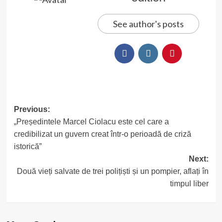
See author's posts
Post
Previous:
„Președintele Marcel Ciolacu este cel care a
navigation
credibilizat un guvern creat într-o perioadă de criză
istorică”
Next:
Două vieți salvate de trei polițiști și un pompier, aflați în
timpul liber