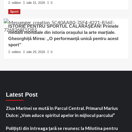
edition
iulie 31, 2026
0
Sport
ISTORIE PENTRU SPORTUL CĂLĂRĂȘEAN! Primele
medalii mondiale din istoria orașului la arte marțiale.
Gheorghiță Mirea: „O performanță unică pentru acest
sport”
edition
iulie 29, 2026
0
Latest Post
Ziua Marinei se mută în Parcul Central. Primarul Marius
Dulce: „Vom aduce spiritul apelor în mijlocul parcului”
Polițiști din întreaga țară se reunesc la Milotina pentru