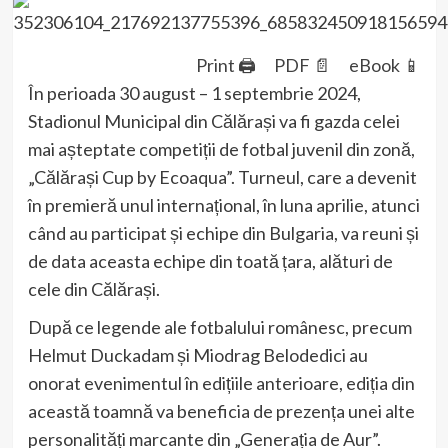
Print 🖨
PDF 📄
eBook 📱
În perioada 30 august – 1 septembrie 2024,
Stadionul Municipal din Călărași va fi gazda celei
mai așteptate competiții de fotbal juvenil din zonă,
„Călărași Cup by Ecoaqua”. Turneul, care a devenit
în premieră unul internațional, în luna aprilie, atunci
când au participat și echipe din Bulgaria, va reuni și
de data aceasta echipe din toată țara, alături de
cele din Călărași.
După ce legende ale fotbalului românesc, precum
Helmut Duckadam și Miodrag Belodedici au
onorat evenimentul în edițiile anterioare, ediția din
această toamnă va beneficia de prezența unei alte
personalități marcante din „Generația de Aur”.