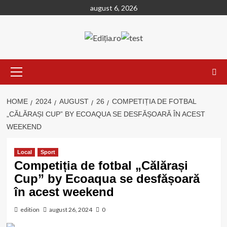
Skip
august 6, 2026
to
content
Primary
Menu
HOME
2024
AUGUST
26
COMPETIȚIA DE FOTBAL
„CĂLĂRAȘI CUP” BY ECOAQUA SE DESFĂȘOARĂ ÎN ACEST
WEEKEND
Local
Sport
Competiția de fotbal „Călărași
Cup” by Ecoaqua se desfășoară
în acest weekend
edition
august 26, 2024
0