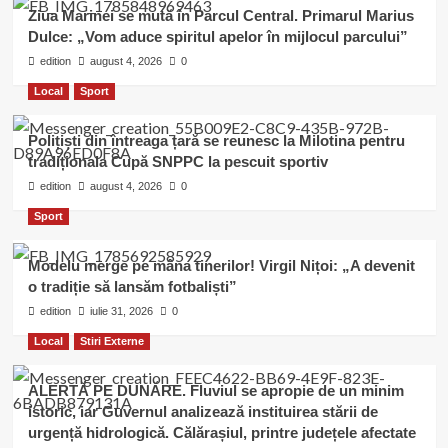
Ziua Marinei se mută în Parcul Central. Primarul Marius
Dulce: „Vom aduce spiritul apelor în mijlocul parcului”
edition
august 4, 2026
0
Local
Sport
Polițiști din întreaga țară se reunesc la Milotina pentru
tradiționala Cupă SNPPC la pescuit sportiv
edition
august 4, 2026
0
Sport
Modelu merge pe mâna tinerilor! Virgil Nițoi: „A devenit
o tradiție să lansăm fotbaliști”
edition
iulie 31, 2026
0
Local
Stiri Externe
ALERTĂ PE DUNĂRE. Fluviul se apropie de un minim
istoric, iar Guvernul analizează instituirea stării de
urgență hidrologică. Călărașiul, printre județele afectate