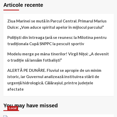
Articole recente
Ziua Marinei se mută în Parcul Central. Primarul Marius
Dulce: „Vom aduce spiritul apelor în mijlocul parcului”
Polițiști din întreaga țară se reunesc la Milotina pentru
tradiționala Cupă SNPPC la pescuit sportiv
Modelu merge pe mâna tinerilor! Virgil Nițoi: „A devenit
o tradiție să lansăm fotbaliști”
ALERTĂ PE DUNĂRE. Fluviul se apropie de un minim
istoric, iar Guvernul analizează instituirea stării de
urgență hidrologică. Călărașiul, printre județele
afectate
You may have missed
Local