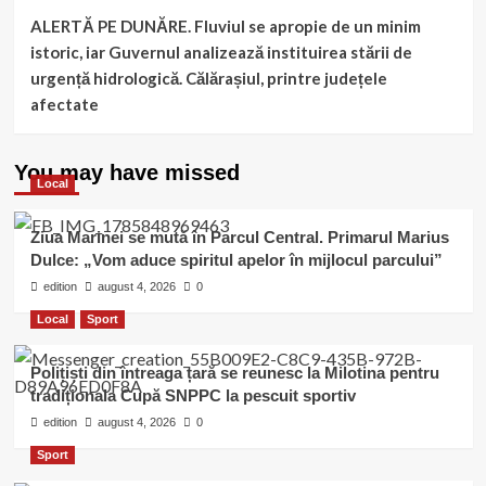
ALERTĂ PE DUNĂRE. Fluviul se apropie de un minim
istoric, iar Guvernul analizează instituirea stării de
urgență hidrologică. Călărașiul, printre județele
afectate
You may have missed
Local
Ziua Marinei se mută în Parcul Central. Primarul Marius
Dulce: „Vom aduce spiritul apelor în mijlocul parcului”
edition
august 4, 2026
0
Local
Sport
Polițiști din întreaga țară se reunesc la Milotina pentru
tradiționala Cupă SNPPC la pescuit sportiv
edition
august 4, 2026
0
Sport