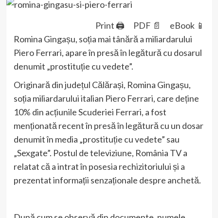
Print 🖨
PDF 📄
eBook 📱
Romina Gingașu, soția mai tânără a miliardarului
Piero Ferrari, apare în presă în legătură cu dosarul
denumit „prostituție cu vedete”.
Originară din județul Călărași, Romina Gingașu,
soția miliardarului italian Piero Ferrari, care deține
10% din acțiunile Scuderiei Ferrari, a fost
menționată recent în presă în legătură cu un dosar
denumit în media „prostituție cu vedete” sau
„Sexgate”. Postul de televiziune, România TV a
relatat că a intrat în posesia rechizitoriului și a
prezentat informații senzaționale despre anchetă.
După cum se observă din documente, numele