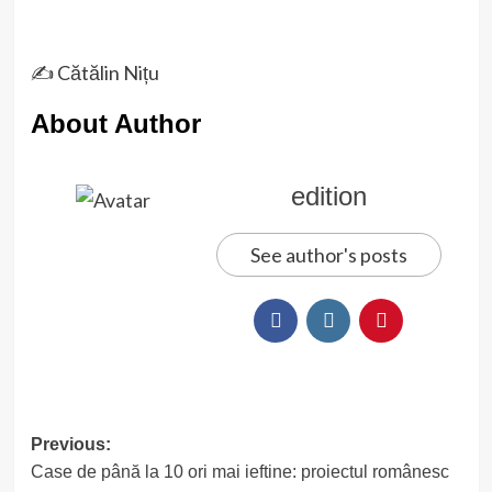
✍️ Cătălin Nițu
About Author
edition
See author's posts
Post
Previous:
Case de până la 10 ori mai ieftine: proiectul românesc
navigation