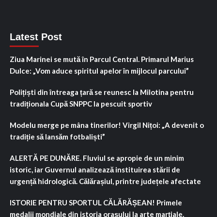
Latest Post
Ziua Marinei se mută în Parcul Central. Primarul Marius
Dulce: „Vom aduce spiritul apelor în mijlocul parcului”
Polițiști din întreaga țară se reunesc la Milotina pentru
tradiționala Cupă SNPPC la pescuit sportiv
Modelu merge pe mâna tinerilor! Virgil Nițoi: „A devenit o
tradiție să lansăm fotbaliști”
ALERTĂ PE DUNĂRE. Fluviul se apropie de un minim
istoric, iar Guvernul analizează instituirea stării de
urgență hidrologică. Călărașiul, printre județele afectate
ISTORIE PENTRU SPORTUL CĂLĂRĂȘEAN! Primele
medalii mondiale din istoria orașului la arte marțiale.