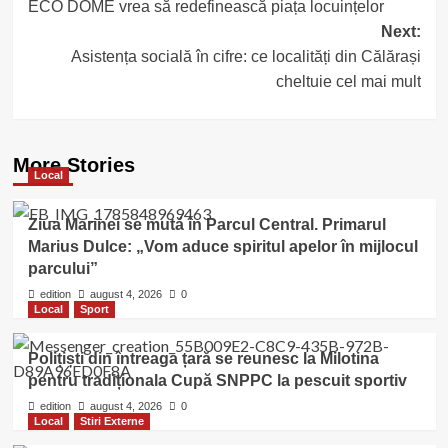
ECO DOME vrea să redefinească piața locuințelor
Next:
Asistența socială în cifre: ce localități din Călărași
cheltuie cel mai mult
More Stories
Local
Ziua Marinei se mută în Parcul Central. Primarul
Marius Dulce: „Vom aduce spiritul apelor în mijlocul
parcului”
edition
august 4, 2026
0
Local
Sport
Polițiști din întreaga țară se reunesc la Milotina
pentru tradiționala Cupă SNPPC la pescuit sportiv
edition
august 4, 2026
0
Local
Stiri Externe