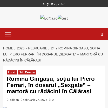
Skip
august 6, 2026
to
content
Primary
Menu
HOME
2026
FEBRUARIE
24
ROMINA GINGAȘU, SOȚIA
LUI PIERO FERRARI, ÎN DOSARUL „SEXGATE” – MARTORĂ CU
RĂDĂCINI ÎN CĂLĂRAȘI
Local
Stiri Externe
Romina Gingașu, soția lui Piero
Ferrari, în dosarul „Sexgate” –
martoră cu rădăcini în Călărași
edition
februarie 24, 2026
0