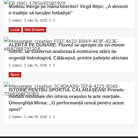
Modelu merge pe mâna tinerilor! Virgil Nițoi: „A devenit
o tradiție să lansăm fotbaliști”
edition
iulie 31, 2026
0
Local
Stiri Externe
ALERTĂ PE DUNĂRE. Fluviul se apropie de un minim
istoric, iar Guvernul analizează instituirea stării de
urgență hidrologică. Călărașiul, printre județele afectate
edition
iulie 31, 2026
0
Sport
ISTORIE PENTRU SPORTUL CĂLĂRĂȘEAN! Primele
medalii mondiale din istoria orașului la arte marțiale.
Gheorghiță Mirea: „O performanță unică pentru acest
sport”
edition
iulie 29, 2026
0