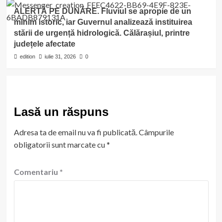
ALERTĂ PE DUNĂRE. Fluviul se apropie de un
minim istoric, iar Guvernul analizează instituirea
stării de urgență hidrologică. Călărașiul, printre
județele afectate
edition
iulie 31, 2026
0
Lasă un răspuns
Adresa ta de email nu va fi publicată.
Câmpurile
obligatorii sunt marcate cu
*
Comentariu
*