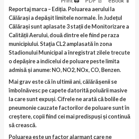
Print 🖨
PDF 📄
eBook 📱
Reportaj marca – Ediția.
Poluarea aerului la
Călărași a depășit limitele normale. În Județul
Călărași sunt aplasate 3 stații de Monitorizare a
Calității Aerului, două dintre ele fiind pe raza
municipiului. Staţia CL2 amplasată în zona
Stadionului Municipal a înregistrat zilele trecute
o depășire a indicelui de poluare peste limita
admisă și anume: NO, NO2, NOx, CO, Benzen.
Mai grav este că în ultimii ani, călărășenii se
îmbolnăvesc pe capete datorită poluării masive
la care sunt expuși. Cifrele ne arată că bolile de
pneumonie cauzate factorilor de poluare sunt în
creștere, copii fiind cei mai predispuși și continuă
să crească.
Poluarea este un factor alarmant care ne