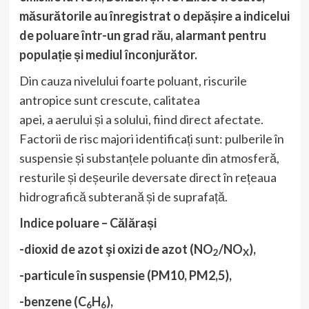
măsurătorile au înregistrat o depășire a indicelui
de poluare într-un grad rău, alarmant pentru
populație și mediul înconjurător.
Din cauza nivelului foarte poluant, riscurile
antropice sunt crescute, calitatea
apei, a aerului și a solului, fiind direct afectate.
Factorii de risc majori identificați sunt: pulberile în
suspensie și substanțele poluante din atmosferă,
resturile și deșeurile deversate direct în rețeaua
hidrografică subterană și de suprafață.
Indice poluare – Călărași
-dioxid de azot şi oxizi de azot (NO
/NO
),
2
X
-particule în suspensie (PM10, PM2,5),
-benzene (C
H
),
6
6