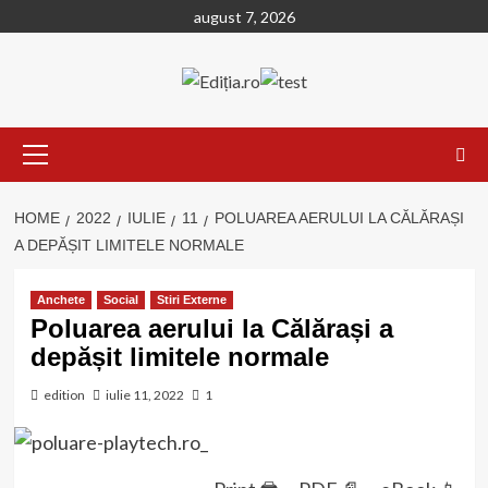
Skip
august 7, 2026
to
content
Primary
Menu
HOME
2022
IULIE
11
POLUAREA AERULUI LA CĂLĂRAȘI
A DEPĂȘIT LIMITELE NORMALE
Anchete
Social
Stiri Externe
Poluarea aerului la Călărași a
depășit limitele normale
edition
iulie 11, 2022
1