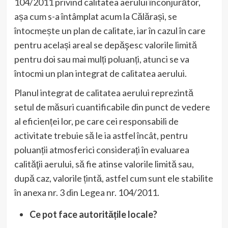
104/2011 privind calitatea aerului înconjurător,
așa cum s-a întâmplat acum la Călărași, se
întocmește un plan de calitate, iar în cazul în care
pentru același areal se depăşesc valorile limită
pentru doi sau mai mulți poluanți, atunci se va
întocmi un plan integrat de calitatea aerului.
Planul integrat de calitatea aerului reprezintă
setul de măsuri cuantificabile din punct de vedere
al eficienței lor, pe care cei responsabili de
activitate trebuie să le ia astfel încât, pentru
poluanții atmosferici considerați în evaluarea
calităţii aerului, să fie atinse valorile limită sau,
după caz, valorile țintă, astfel cum sunt ele stabilite
în anexa nr. 3 din Legea nr. 104/2011.
Ce pot face autoritățile locale?