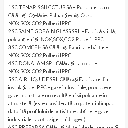
1 SC TENARIS SILCOTUB SA – Punct de lucru
Călăraşi, Oţelărie: Poluanţi emiși Obs.:
NOX,SOX,CO2,Pulberi IPPC
2 SC SAINT GOBAIN GLASS SRL – Fabrică sticlă,
poluanți emiși: NOX,SOX,CO2,Pulberi IPPC
3 SC COMCEH SA Călăraşi Fabricare hârtie –
NOX,SOX,CO2,Pulberi IPPC
4 SC DONALAM SRL Călăraşi Laminor –
NOX,SOX,CO2,Pulberi IPPC
5 SC AIR LIQUIDE SRL Călăraşi Fabricare din
instalaţia de IPPC – gaze industriale, producere
gaze, industriale nu rezultă emisii poluante în
atmosferă. (este considerată cu potential impact
datorită profilului de activitate :obţinere gaze
industriale : azot, oxigen, hidrogen)
6 SC PREFAB SA Călăraşi Materiale de construcţii