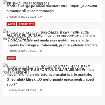
Modelu merge pe mâna tinerilor! Virgil Nițoi: „A devenit
o tradiție să lansăm fotbaliști”
edition
iulie 31, 2026
0
Local
Stiri Externe
ALERTĂ PE DUNĂRE. Fluviul se apropie de un minim
istoric, iar Guvernul analizează instituirea stării de
urgență hidrologică. Călărașiul, printre județele afectate
edition
iulie 31, 2026
0
Sport
ISTORIE PENTRU SPORTUL CĂLĂRĂȘEAN! Primele
medalii mondiale din istoria orașului la arte marțiale.
Gheorghiță Mirea: „O performanță unică pentru acest
sport”
edition
iulie 29, 2026
0