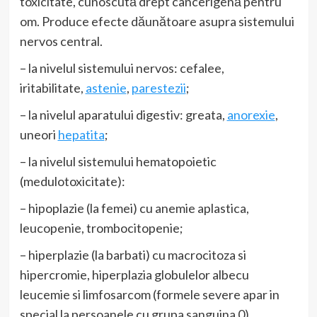
toxicitate, cunoscută drept cancerigenă pentru
om. Produce efecte dăunătoare asupra sistemului
nervos central.
– la nivelul sistemului nervos: cefalee,
iritabilitate,
astenie
,
parestezii
;
– la nivelul aparatului digestiv: greata,
anorexie
,
uneori
hepatita
;
– la nivelul sistemului hematopoietic
(medulotoxicitate):
– hipoplazie (la femei) cu anemie aplastica,
leucopenie, trombocitopenie;
– hiperplazie (la barbati) cu macrocitoza si
hipercromie, hiperplazia globulelor albecu
leucemie si limfosarcom (formele severe apar in
special la persoanele cu grupa sanguina 0).