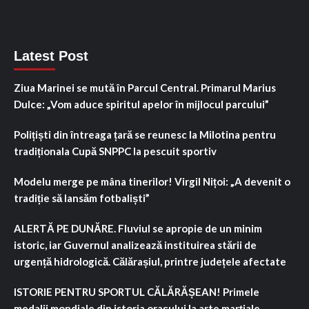
Latest Post
Ziua Marinei se mută în Parcul Central. Primarul Marius
Dulce: „Vom aduce spiritul apelor în mijlocul parcului”
Polițiști din întreaga țară se reunesc la Milotina pentru
tradiționala Cupă SNPPC la pescuit sportiv
Modelu merge pe mâna tinerilor! Virgil Nițoi: „A devenit o
tradiție să lansăm fotbaliști”
ALERTĂ PE DUNĂRE. Fluviul se apropie de un minim
istoric, iar Guvernul analizează instituirea stării de
urgență hidrologică. Călărașiul, printre județele afectate
ISTORIE PENTRU SPORTUL CĂLĂRĂȘEAN! Primele
medalii mondiale din istoria orașului la arte marțiale.