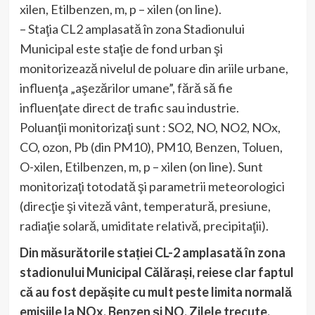
xilen, Etilbenzen, m, p – xilen (on line).
– Staţia CL2 amplasată în zona Stadionului
Municipal este staţie de fond urban şi
monitorizează nivelul de poluare din ariile urbane,
influenţa „aşezărilor umane”, fără să fie
influenţate direct de trafic sau industrie.
Poluanţii monitorizaţi sunt : SO2, NO, NO2, NOx,
CO, ozon, Pb (din PM10), PM10, Benzen, Toluen,
O-xilen, Etilbenzen, m, p – xilen (on line). Sunt
monitorizaţi totodată şi parametrii meteorologici
(direcţie şi viteză vânt, temperatură, presiune,
radiaţie solară, umiditate relativă, precipitaţii).
Din măsurătorile stației CL-2 amplasată în zona
stadionului Municipal Călărași, reiese clar faptul
că au fost depășite cu mult peste limita normală
emisiile la NOx, Benzen și NO. Zilele trecute,