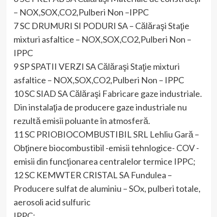
– NOX,SOX,CO2,Pulberi Non –IPPC
7 SC DRUMURI SI PODURI SA – Călăraşi Staţie
mixturi asfaltice – NOX,SOX,CO2,Pulberi Non –
IPPC
9 SP SPATII VERZI SA Călăraşi Staţie mixturi
asfaltice – NOX,SOX,CO2,Pulberi Non – IPPC
10 SC SIAD SA Călăraşi Fabricare gaze industriale.
Din instalaţia de producere gaze industriale nu
rezultă emisii poluante în atmosferă.
11 SC PRIOBIOCOMBUSTIBIL SRL Lehliu Gară –
Obţinere biocombustibil -emisii tehnlogice- COV -
emisii din funcţionarea centralelor termice IPPC;
12 SC KEMWTER CRISTAL SA Fundulea –
Producere sulfat de aluminiu – SOx, pulberi totale,
aerosoli acid sulfuric
IPPC;