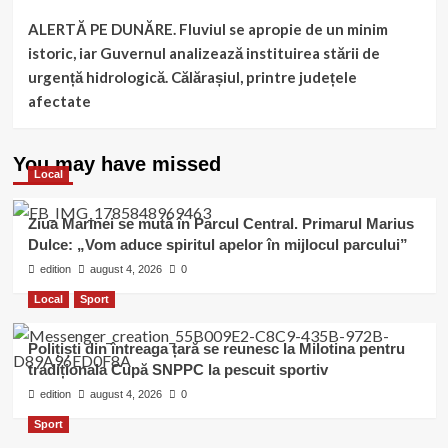
ALERTĂ PE DUNĂRE. Fluviul se apropie de un minim
istoric, iar Guvernul analizează instituirea stării de
urgență hidrologică. Călărașiul, printre județele
afectate
You may have missed
Local
Ziua Marinei se mută în Parcul Central. Primarul Marius
Dulce: „Vom aduce spiritul apelor în mijlocul parcului”
edition
august 4, 2026
0
Local
Sport
Polițiști din întreaga țară se reunesc la Milotina pentru
tradiționala Cupă SNPPC la pescuit sportiv
edition
august 4, 2026
0
Sport