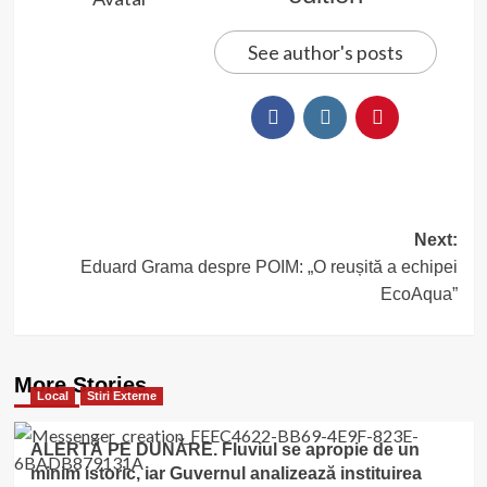
See author's posts
Post
Next:
Eduard Grama despre POIM: „O reușită a echipei
navigation
EcoAqua”
More Stories
Local
Stiri Externe
ALERTĂ PE DUNĂRE. Fluviul se apropie de un
minim istoric, iar Guvernul analizează instituirea