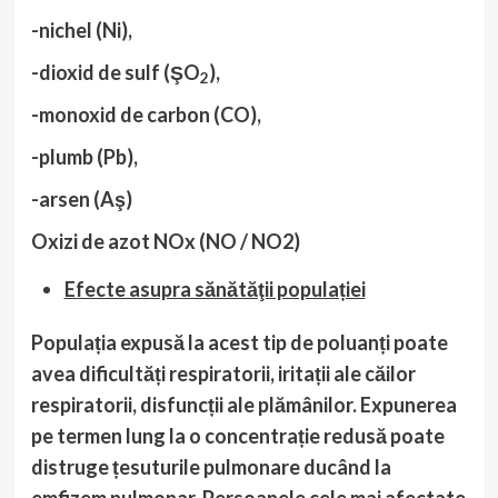
-nichel (Ni),
-dioxid de sulf (ŞO
),
2
-monoxid de carbon (CO),
-plumb (Pb),
-arsen (Aş)
Oxizi de azot NOx (NO / NO2)
Efecte asupra sănătăţii populației
Populația expusă la acest tip de poluanți poate
avea dificultăți respiratorii, iritații ale căilor
respiratorii, disfuncții ale plămânilor. Expunerea
pe termen lung la o concentrație redusă poate
distruge țesuturile pulmonare ducând la
emfizem pulmonar. Persoanele cele mai afectate