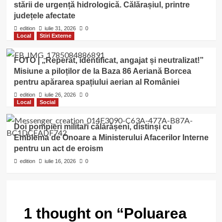
stării de urgență hidrologică. Călărașiul, printre
județele afectate
edition
iulie 31, 2026
0
Local
Stiri Externe
FOTO | „Reperat, identificat, angajat și neutralizat!”
Misiune a piloților de la Baza 86 Aeriană Borcea
pentru apărarea spațiului aerian al României
edition
iulie 26, 2026
0
Local
Social
Doi pompieri militari călărășeni, distinși cu
Emblema de Onoare a Ministerului Afacerilor Interne
pentru un act de eroism
edition
iulie 16, 2026
0
1 thought on “
Poluarea