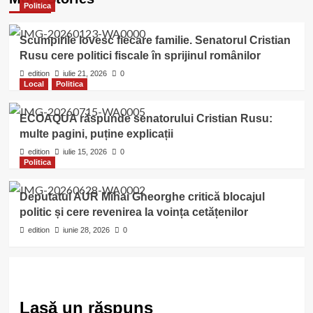
Politica
Scumpirile lovesc fiecare familie. Senatorul Cristian
Rusu cere politici fiscale în sprijinul românilor
edition
iulie 21, 2026
0
Local
Politica
ECOAQUA răspunde senatorului Cristian Rusu:
multe pagini, puține explicații
edition
iulie 15, 2026
0
Politica
Deputatul AUR Mihai Gheorghe critică blocajul
politic și cere revenirea la voința cetățenilor
edition
iunie 28, 2026
0
Lasă un răspuns