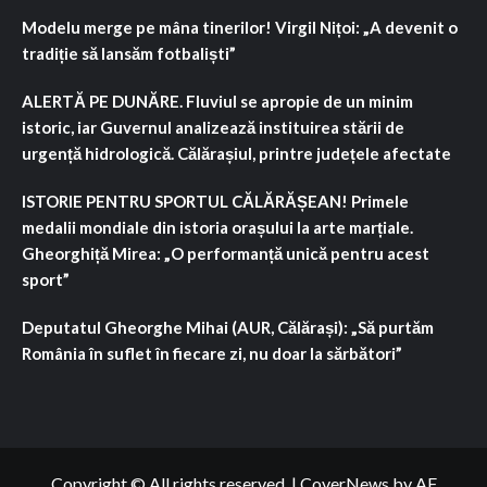
Modelu merge pe mâna tinerilor! Virgil Nițoi: „A devenit o
tradiție să lansăm fotbaliști”
ALERTĂ PE DUNĂRE. Fluviul se apropie de un minim
istoric, iar Guvernul analizează instituirea stării de
urgență hidrologică. Călărașiul, printre județele afectate
ISTORIE PENTRU SPORTUL CĂLĂRĂȘEAN! Primele
medalii mondiale din istoria orașului la arte marțiale.
Gheorghiță Mirea: „O performanță unică pentru acest
sport”
Deputatul Gheorghe Mihai (AUR, Călărași): „Să purtăm
România în suflet în fiecare zi, nu doar la sărbători”
Copyright © All rights reserved.
|
CoverNews
by AF