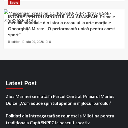
Sport
ISTORIE PENTRU SPORTUL CĂLĂRĂȘEAN! Primele
medalii mondiale din istoria orașului la arte marțiale.
Gheorghiță Mirea: „O performanță unică pentru acest
sport”
edition
iulie 29, 2026
0
Latest Post
Ziua Marinei se mută în Parcul Central. Primarul Marius
Dulce: „Vom aduce spiritul apelor în mijlocul parcului”
Polițiști din întreaga țară se reunesc la Milotina pentru
tradiționala Cupă SNPPC la pescuit sportiv