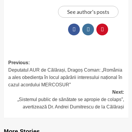
See author's posts
Post
Previous:
Deputatul AUR de Călărași, Dragoș Coman: „România
navigation
a ales obediența în locul apărării interesului național în
cazul acordului MERCOSUR”
Next:
„Sistemul public de sănătate se apropie de colaps”,
avertizează Dr. Andrei Dumitrescu de la Călărași
More Stories