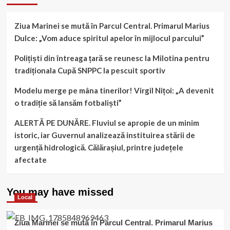
Ziua Marinei se mută în Parcul Central. Primarul Marius
Dulce: „Vom aduce spiritul apelor în mijlocul parcului”
Polițiști din întreaga țară se reunesc la Milotina pentru
tradiționala Cupă SNPPC la pescuit sportiv
Modelu merge pe mâna tinerilor! Virgil Nițoi: „A devenit
o tradiție să lansăm fotbaliști”
ALERTĂ PE DUNĂRE. Fluviul se apropie de un minim
istoric, iar Guvernul analizează instituirea stării de
urgență hidrologică. Călărașiul, printre județele
afectate
You may have missed
Local
Ziua Marinei se mută în Parcul Central. Primarul Marius