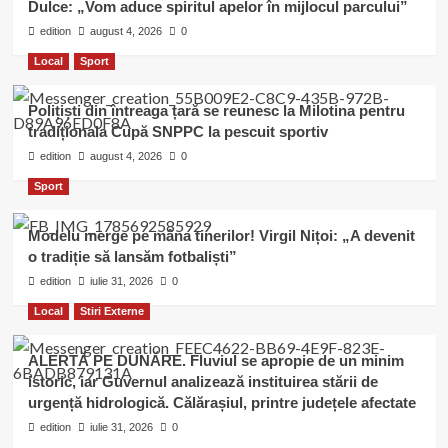
Dulce: „Vom aduce spiritul apelor în mijlocul parcului”
edition
august 4, 2026
0
Local
Sport
Polițiști din întreaga țară se reunesc la Milotina pentru
tradiționala Cupă SNPPC la pescuit sportiv
edition
august 4, 2026
0
Sport
Modelu merge pe mâna tinerilor! Virgil Nițoi: „A devenit
o tradiție să lansăm fotbaliști”
edition
iulie 31, 2026
0
Local
Stiri Externe
ALERTĂ PE DUNĂRE. Fluviul se apropie de un minim
istoric, iar Guvernul analizează instituirea stării de
urgență hidrologică. Călărașiul, printre județele afectate
edition
iulie 31, 2026
0