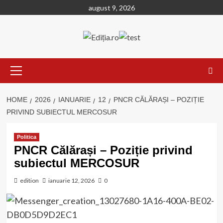
Skip
august 9, 2026
to
content
Primary
Menu
HOME
2026
IANUARIE
12
PNCR CĂLĂRAȘI – POZIȚIE
PRIVIND SUBIECTUL MERCOSUR
Politica
PNCR Călărași – Poziție privind
subiectul MERCOSUR
edition
ianuarie 12, 2026
0