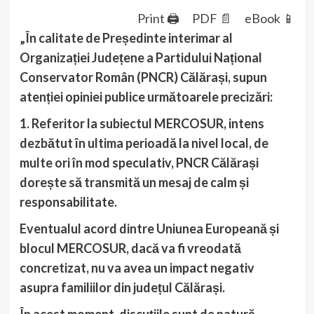
Print 🖨
PDF 📄
eBook 📱
„În calitate de Președinte interimar al
Organizației Județene a Partidului Național
Conservator Român (PNCR) Călărași, supun
atenției opiniei publice următoarele precizări:
1. Referitor la subiectul MERCOSUR, intens
dezbătut în ultima perioadă la nivel local, de
multe ori în mod speculativ, PNCR Călărași
dorește să transmită un mesaj de calm și
responsabilitate.
Eventualul acord dintre Uniunea Europeană și
blocul MERCOSUR, dacă va fi vreodată
concretizat, nu va avea un impact negativ
asupra familiilor din județul Călărași.